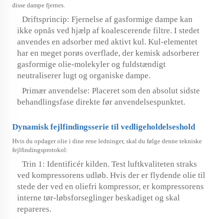
disse dampe fjernes.
Driftsprincip: Fjernelse af gasformige dampe kan
ikke opnås ved hjælp af koalescerende filtre. I stedet
anvendes en adsorber med aktivt kul. Kul-elementet
har en meget porøs overflade, der kemisk adsorberer
gasformige olie-molekyler og fuldstændigt
neutraliserer lugt og organiske dampe.
Primær anvendelse: Placeret som den absolut sidste
behandlingsfase direkte før anvendelsespunktet.
Dynamisk fejlfindingsserie til vedligeholdelseshold
Hvis du opdager olie i dine rene ledninger, skal du følge denne tekniske
fejlfindingsprotokol:
Trin 1: Identificér kilden. Test luftkvaliteten straks
ved kompressorens udløb. Hvis der er flydende olie til
stede der ved en oliefri kompressor, er kompressorens
interne tør-løbsforseglinger beskadiget og skal
repareres.