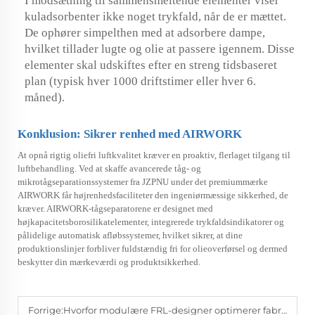
I modsætning til sammensmeltende elementer viser
kuladsorbenter ikke noget trykfald, når de er mættet.
De ophører simpelthen med at adsorbere dampe,
hvilket tillader lugte og olie at passere igennem. Disse
elementer skal udskiftes efter en streng tidsbaseret
plan (typisk hver 1000 driftstimer eller hver 6.
måned).
Konklusion: Sikrer renhed med AIRWORK
At opnå rigtig oliefri luftkvalitet kræver en proaktiv, flerlaget tilgang til
luftbehandling. Ved at skaffe avancerede tåg- og
mikrotågseparationssystemer fra JZPNU under det premiummærke
AIRWORK får højrenhedsfaciliteter den ingeniørmæssige sikkerhed, de
kræver. AIRWORK-tågseparatorene er designet med
højkapacitetsborosilikatelementer, integrerede trykfaldsindikatorer og
pålidelige automatisk afløbssystemer, hvilket sikrer, at dine
produktionslinjer forbliver fuldstændig fri for olieoverførsel og dermed
beskytter din mærkeværdi og produktsikkerhed.
Forrige:
Hvorfor modulære FRL-designer optimerer fabrikker med høj driftstid | AIRWORK