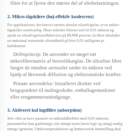
filtre for at fjerne den største del af oliebelastningen.
2. Mikro-tågskilere (høj-effektiv koalescens)
For applikationer, der kræver næsten absolut olieafvigelse, er en mikro-
tågskiller uundværlig. Disse enheder filtrerer ned til 0,01 mikron og
opnår en olieafvigelseseffektivitet på 99,999 procent, hvilket efterlader
en maksimal resterende olieindhold på blot 0,01 milligram pr.
kubikmeter.
Driftsprincip: De anvender en meget tæt
mikrofibermatrix af borosilikatglas. De ultrafine fibre
fanger de mindste aerosoler under én mikron ved
hjælp af Brownsk diffusion og elektrostatiske kræfter.
Primær anvendelse: Installeret direkte ved
brugspunktet til malingsskabe, emballagemaskiner
eller rengømmerumindgange.
3. Aktiveret kul lugtfiltre (adsorption)
Selv efter at have passeret en mikrodråbefilter med 0,01-mikrons
porestørrelse kan gasformige olie-dampe (som bærer lugt og smag) stadig
trænge igennem. I fødevareproduktion og farmaceutisk fremstilling skal