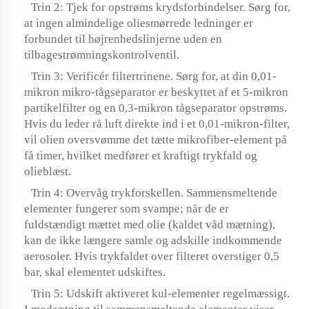
Trin 2: Tjek for opstrøms krydsforbindelser. Sørg for,
at ingen almindelige oliesmørrede ledninger er
forbundet til højrenhedslinjerne uden en
tilbagestrømningskontrolventil.
Trin 3: Verificér filtertrinene. Sørg for, at din 0,01-
mikron mikro-tågseparator er beskyttet af et 5-mikron
partikelfilter og en 0,3-mikron tågseparator opstrøms.
Hvis du leder rå luft direkte ind i et 0,01-mikron-filter,
vil olien oversvømme det tætte mikrofiber-element på
få timer, hvilket medfører et kraftigt trykfald og
olieblæst.
Trin 4: Overvåg trykforskellen. Sammensmeltende
elementer fungerer som svampe; når de er
fuldstændigt mættet med olie (kaldet våd mætning),
kan de ikke længere samle og adskille indkommende
aerosoler. Hvis trykfaldet over filteret overstiger 0,5
bar, skal elementet udskiftes.
Trin 5: Udskift aktiveret kul-elementer regelmæssigt.