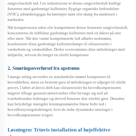
omgivelsesluft ind. I en industrizone er denne omgivelsesluft kraftigt
forurenet med gasformige kulbrinter, flygtige organiske forbindelser
(VOC), udstødningsgas fra køretøjer samt olie-damp fra maskineri i
nærheden.
Når kompressoren uden olie komprimerer denne forurenet omgivelsesluft,
koncentreres de luftbårne gasformige kulbrinter med en faktor på otte
eller mere. Når den varme komprimerede luft afkøles nedstrøms,
kondenserer disse gasformige kulbrintedampe til olieaerosoler i
væskeform og væskedråber. Derfor oversvømmes dine rørledninger med
miljøolie, selvom du bruger en oliefri kompressor.
2. Smøringsoverførsel fra opstrøms
I mange anlæg anvendes en standardolie-smøret kompressor til
hoveddriften, mens en bestemt gren af rørledningen er udpeget til oliefri
proces. I løbet af årsvis drift kan olieaerosoler fra hovedkompressoren
migrere tilbage gennem rørnetværket eller bevæge sig ned ad
tværforbundne ledninger og derved forurene den oliefrie gren. Desuden
kan betydelige mængder krumtapssmørelse blæse forbi ind i
hovedforsyningsledningen, hvis de indre dynamiske tætninger i
hovedkompressoren svigter.
Løsningen: Trinvis installation af højeffektive