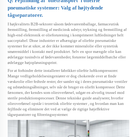
Q: Fejlfinding af 'olietransport' i oliefrie
pneumatiske systemer: Valg af højtydende
tågseparatorer.
I højkvalitets B2B-sektorer såsom fødevareemballage, farmaceutisk
fremstilling, fremstilling af medicinsk udstyr, trykning og fremstilling af
high-end elektronik er olieforurening i komprimeret luftledninger helt
uacceptabel. Disse industrier er afhængige af oliefrie pneumatiske
systemer for at sikre, at der ikke kommer mineralolie eller syntetisk
smøremiddel i kontakt med produktet. Selv en spor mængde olie kan
ødelægge tusindvis af fødevarenheder, forurene lægemiddelbatche eller
ødelægge højopløsningsprint.
For at forhindre dette installerer fabrikker oliefrie luftkompressorer.
Mange vedligeholdelsesingeniører er dog chokerede over at finde
væskeolie eller fedtede rester, der samler sig i deres pneumatiske ventiler
og udstødningsåbninger, selv når de bruger en oliefri kompressor. Dette
fænomen, der kendes som olieoverførsel, udgør en alvorlig trussel mod
sterile produktionsprocesser. Denne tekniske guide analyserer, hvorfor
olieoverførsel opstår i teoretisk
oliefrie systemer
, og hvordan man kan
fejlfinde og eliminere det ved at vælge de rigtige højeffektive
tågseparatorer og filtreringssystemer.