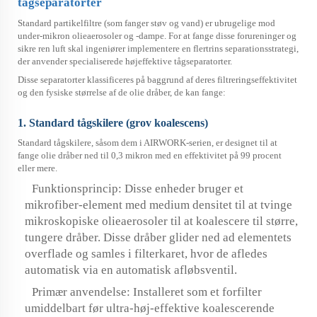
tågseparatorter
Standard partikelfiltre (som fanger støv og vand) er ubrugelige mod
under-mikron olieaerosoler og -dampe. For at fange disse forureninger og
sikre ren luft skal ingeniører implementere en flertrins separationsstrategi,
der anvender specialiserede højeffektive tågseparatorter.
Disse separatorter klassificeres på baggrund af deres filtreringseffektivitet
og den fysiske størrelse af de olie dråber, de kan fange:
1. Standard tågskilere (grov koalescens)
Standard tågskilere, såsom dem i AIRWORK-serien, er designet til at
fange olie dråber ned til 0,3 mikron med en effektivitet på 99 procent
eller mere.
Funktionsprincip: Disse enheder bruger et
mikrofiber-element med medium densitet til at tvinge
mikroskopiske olieaerosoler til at koalescere til større,
tungere dråber. Disse dråber glider ned ad elementets
overflade og samles i filterkaret, hvor de afledes
automatisk via en automatisk afløbsventil.
Primær anvendelse: Installeret som et forfilter
umiddelbart før ultra-høj-effektive koalescerende