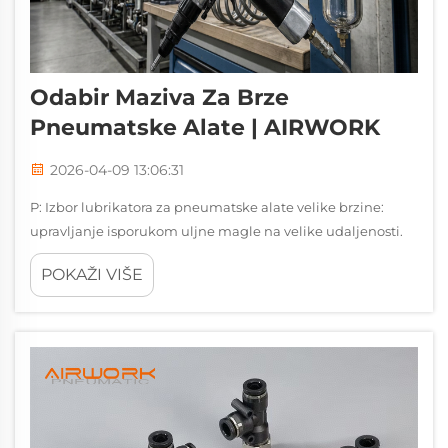
Odabir Maziva Za Brze
Pneumatske Alate | AIRWORK
2026-04-09 13:06:31
P: Izbor lubrikatora za pneumatske alate velike brzine:
upravljanje isporukom uljne magle na velike udaljenosti.
Brzi pneumatski alat, poput zračnih mljevarki, udarni
POKAŽI VIŠE
ključevi, turbina bušilice, i automatizirane sastav
nutrunners, su teška radna mjesta...