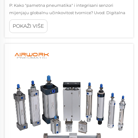
P: Kako "pametna pneumatika" i integrisani senzori
mijenjaju globalnu učinkovitost tvornice? Uvod: Digitalna
evolucija fluidne energije Već desetljećima su industrijski
POKAŽI VIŠE
pneumatski sustavi pouzdani, ekonomični radni konji
proizvodnje...