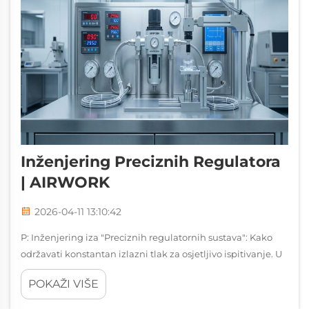
Inženjering Preciznih Regulatora
| AIRWORK
2026-04-11 13:10:42
P: Inženjering iza "Preciznih regulatornih sustava": Kako
održavati konstantan izlazni tlak za osjetljivo ispitivanje. U
proizvodnim pogonima, laboratorijima za ispitivanje i
POKAŽI VIŠE
odjeljenjima za kontrolu kvalitete, pneumatske operacije
često zahtijevaju mnogo više od gen...