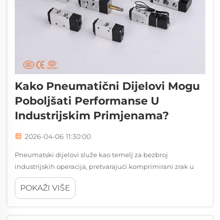
Kako Pneumatični Dijelovi Mogu
Poboljšati Performanse U
Industrijskim Primjenama?
2026-04-06 11:30:00
Pneumatski dijelovi služe kao temelj za bezbroj
industrijskih operacija, pretvarajući komprimirani zrak u
precizno mehaničko kretanje koje pokreće proizvodne,
POKAŽI VIŠE
automatizacijske i procese kontrole sustava.
Razumijevanje kako pneumatički dijelovi poboljšavaju
perf...