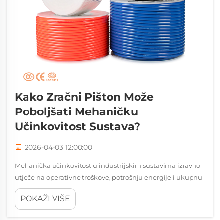
Kako Zračni Pišton Može
Poboljšati Mehaničku
Učinkovitost Sustava?
2026-04-03 12:00:00
Mehanička učinkovitost u industrijskim sustavima izravno
utječe na operativne troškove, potrošnju energije i ukupnu
produktivnost. Kad inženjeri pokušavaju optimizirati
POKAŽI VIŠE
performanse sustava, izbor aktuatora postaje kritična
odluka o dizajnu. Zračni pištolj...