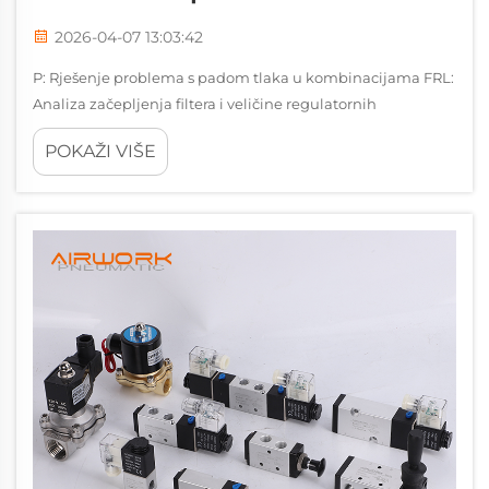
2026-04-07 13:03:42
P: Rješenje problema s padom tlaka u kombinacijama FRL:
Analiza začepljenja filtera i veličine regulatornih
elemenata. U industrijskom pneumatičkom sustavu,
POKAŽI VIŠE
konstantni radni pritisak je živa krv automatiziranih
proizvodnih linija. Kada pneumatski pokretači...