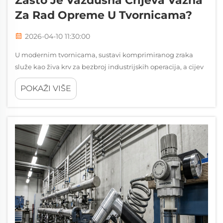
Zašto Je Vazdušna Crijeva Važna
Za Rad Opreme U Tvornicama?
2026-04-10 11:30:00
U modernim tvornicama, sustavi komprimiranog zraka
služe kao živa krv za bezbroj industrijskih operacija, a cijev
za zrak predstavlja kritičnu komponentu koja direktno
POKAŽI VIŠE
utječe na performanse opreme, operativnu učinkovitost i
sigurnost na radnom mjestu...