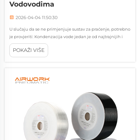
Vodovodima
2026-04-04 11:50:30
U slučaju da se ne primjenjuje sustav za praćenje, potrebno
je provjeriti: Kondenzacija vode jedan je od najtrajnijih i
najskupljih izazova u modernim pneumatičkim sustavima.
POKAŽI VIŠE
Za inženjere i upravitelje objekata...