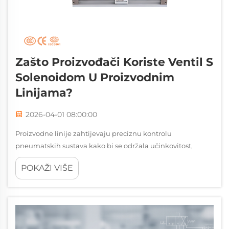
Zašto Proizvođači Koriste Ventil S
Solenoidom U Proizvodnim
Linijama?
2026-04-01 08:00:00
Proizvodne linije zahtijevaju preciznu kontrolu
pneumatskih sustava kako bi se održala učinkovitost,
sigurnost i kvaliteta proizvoda. Jedan od ključnih
POKAŽI VIŠE
komponenti koji omogućava ovu kontrolu je zračni
solenoidni ventil, uređaj koji je postao neophodan u m...