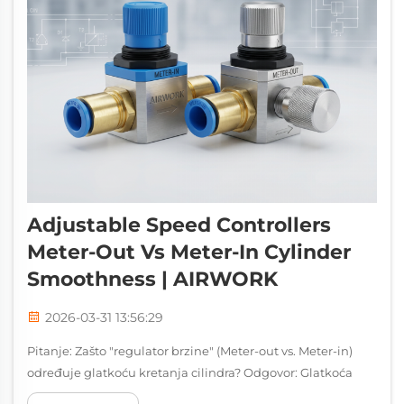
Adjustable Speed Controllers
Meter-Out Vs Meter-In Cylinder
Smoothness | AIRWORK
2026-03-31 13:56:29
Pitanje: Zašto "regulator brzine" (Meter-out vs. Meter-in)
određuje glatkoću kretanja cilindra? Odgovor: Glatkoća
kretanja pneumatičkog cilindra određuje se od toga jesu li