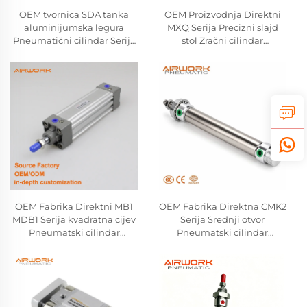
OEM tvornica SDA tanka
OEM Proizvodnja Direktni
aluminijumska legura
MXQ Serija Precizni slajd
Pneumatični cilindar Serija
stol Zračni cilindar
dvostruko djelujući zračni
Proizvođač Linijski vodič
kompaktni cilindar Airtac
Pneumatski cilindar
SMC tip veleprodajni
Kompatibilan s SMC
proizvođač
OEM Fabrika Direktni MB1
OEM Fabrika Direktna CMK2
MDB1 Serija kvadratna cijev
Serija Srednji otvor
Pneumatski cilindar
Pneumatski cilindar
Proizvođač Dvostruki
Proizvođač Dvostruki
jednorudni zračni cilindar
okrugli cilindar za zrak
Kompatibilan s SMC
Kompatibilan s CKD-om