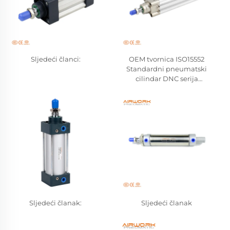
Sljedeći članci:
OEM tvornica ISO15552
Standardni pneumatski
cilindar DNC serija
Dvostruki djelujući tvrdi
aluminijumski batoni
cilindri Veliki proizvođač
Sljedeći članak:
Sljedeći članak