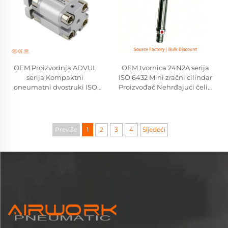
OEM Proizvodnja ADVUL
OEM tvornica 24N2A serija
serija Kompaktni
ISO 6432 Mini zračni cilindar
pneumatni dvostruki ISO
Proizvođač Nehrđajući čelik
21287 Cilindar Festo tip
Pneumatični cilindar
Veliki proizvođač
Camozzi Kompatibilna
zamjena
Previše
1
2
3
4
Sljedeći