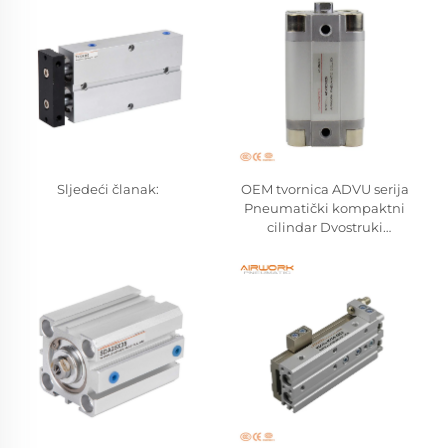
Sljedeći članak:
OEM tvornica ADVU serija
Pneumatički kompaktni
cilindar Dvostruki
aluminijumski spoj Zračni
cilindar Kompatibilan
FESTO Velikoizvođač