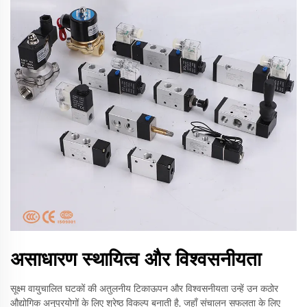
असाधारण स्थायित्व और विश्वसनीयता
सूक्ष्म वायुचालित घटकों की अतुलनीय टिकाऊपन और विश्वसनीयता उन्हें उन कठोर
औद्योगिक अनुप्रयोगों के लिए श्रेष्ठ विकल्प बनाती है, जहाँ संचालन सफलता के लिए