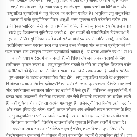
लिए डिज़ाइन किए गए हैं। लघु वायुचालित घटकों के प्राथमिक कार्यों में क्रियान्वयन
तंत्रों का संचालन, दिशात्मक प्रवाह का नियंत्रण, दबाव स्तरों का विनियमन और
वायुचालित प्रणालियों में वायु वितरण का प्रबंधन शामिल है। आधुनिक लघु वायुचालित
घटकों में हल्के एल्युमीनियम मिश्र धातुओं, उच्च-गुणवत्ता वाले स्टेनलेस स्टील और
इंजीनियर्ड प्लास्टिक जैसी उन्नत सामग्रियाँ शामिल हैं, जो न्यूनतम भार प्रोफाइल बनाए
रखते हुए टिकाऊपन सुनिश्चित करती हैं। इन घटकों की प्रौद्योगिकीय विशेषताओं में
इष्टतम सीलिंग सुनिश्चित करने वाली सटीक यांत्रिक रूप से निर्मित सतहें, अत्यधिक
प्रतिक्रिया समय प्रदान करने वाले उन्नत वाल्व विन्यास और स्थापना प्रक्रियाओं को
सरल बनाने वाले एकीकृत माउंटिंग प्रणालियाँ शामिल हैं। ये घटक आमतौर पर 0.1 से 10
बार के दबाव परिसर में कार्य करते हैं, जो विविध संचालन आवश्यकताओं के लिए
लचीलापन प्रदान करता है। लघु वायुचालित घटकों के पीछे का संकुचित डिज़ाइन दर्शन
इंजीनियरों को ऐसे उन्नत ऑटोमेशन समाधान बनाने में सक्षम बनाता है, जहाँ पारंपरिक
पूर्ण-आकार के घटक अव्यावहारिक सिद्ध होंगे। लघु वायुचालित घटकों के अनुप्रयोग
चिकित्सा उपकरण निर्माण, इलेक्ट्रॉनिक्स असेंबली, खाद्य प्रसंस्करण, पैकेजिंग मशीनरी
और प्रयोगशाला स्वचालन सहित कई उद्योगों में फैले हुए हैं। चिकित्सा अनुप्रयोगों में, ये
घटक शल्य उपकरणों, नैदानिक उपकरणों और रोगी निगरानी उपकरणों को चालित करते
हैं, जहाँ शुचिता और सटीकता अत्यंत महत्वपूर्ण है। इलेक्ट्रॉनिक्स निर्माण उद्योग उठाने-
और-रखने (पिक-एंड-प्लेस) कार्यों, घटक परीक्षण और असेंबली लाइन स्वचालन के लिए
लघु वायुचालित घटकों पर निर्भर करता है। खाद्य उद्योग इन घटकों का उपयोग भाग
नियंत्रण प्रणालियों, पैकेजिंग उपकरणों और गुणवत्ता निरीक्षण तंत्रों में करता है।
प्रयोगशाला वातावरण ऑटोमेटेड नमूना हैंडलिंग, तरल वितरण प्रणालियों और
विश्लेषणात्मक उपकरणों के संचालन में लघु वायुचालित घटकों से लाभान्वित होते हैं। लघु