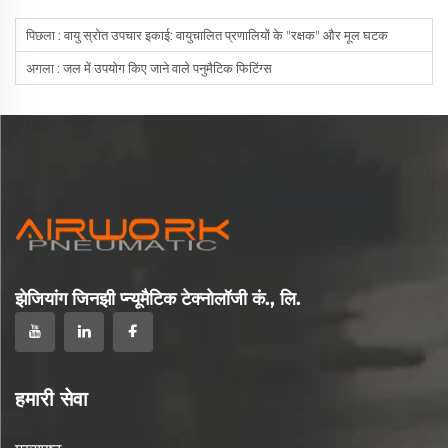
पिछला :
वायु स्रोत उपचार इकाई: वायुचालित प्रणालियों के "रक्षक" और मूल घटक
अगला :
जल में उपयोग किए जाने वाले पनुमैटिक फिटिंग्स
झेजियांग जिनझी प्न्यूमैटिक टेक्नोलॉजी कं., लि.
हमारी सेवा