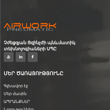
սեղմված օդի շարժիչներ,
սեղմված օդի շարժիչներ,
Festo մոդելի փոխարինում
Festo, SMC, Camozzi
մոդելների փոխարինում
Չժեցզյան Ցզինչժի պնևմատիկ
տեխնոլոգիաների ՍՊԸ
ՄԵՐ ԾԱՌԱՅՈՒԹՅՈՒՆԸ
Գլխավոր էջ
Մեր մասին
ԱՊՐԱՆՔՆԵՐ
Նորություններ