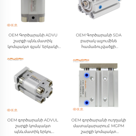
OEM Գործարանի ADVU
OEM Գործարանի SDA
շարքի պնևմատիկ
բարակ ալյումինե
կոմպակտ գլան՝ երկակի
համաձուլվածքի
գործողությամբ, ալյումինե
պնևմատիկ շարժիչների
համաձուլվածքից
շարք. Երկու ուղղությամբ
պատրաստված օդային
աշխատող սեղմված օդի
գլան, համատեղելի FESTO-
կոմպակտ շարժիչներ՝
ի հետ, մեծածախ
Airtac և SMC տիպերի
արտադրող
համատեղելի
OEM գործարանի ADVUL
OEM գործարանի ուղղակի
շարքի կոմպակտ
մատակարարում. MGPM
պնևմատիկ երկու
շարքի կոմպակտ