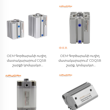
ուղղությամբ աշխատող
պնևմատիկ շարժիչների
ISO 21287 շարժիչ Festo
արտադրող. երկու
տիպի մեծածախ
ուղղությամբ աշխատող
արտադրող
սահող սայլակով ուղղիչ
օդային շարժիչ,
համատեղելի SMC-ի հետ
OEM Գործարանի ուղիղ
OEM Գործարանի ուղիղ
մատակարարում CQSB
մատակարարում՝ CDQSB
շարքի կոմպակտ
շարք, կոմպակտ
պնևմատիկ շարժիչների
պնևմատիկ գլան, երկակի
արտադրող. Երկու
գործողությամբ, մեկ ձողով
ուղղությամբ աշխատող,
օդային գլան, համատեղելի
մեկ ձողով սեղմված օդի
SMC-ի հետ
շարժիչներ՝ SMC-ի
համատեղելի