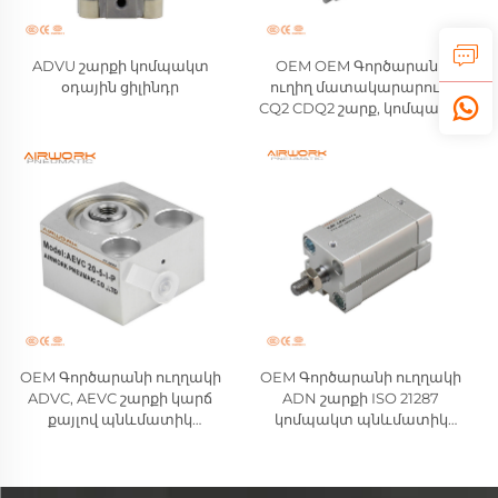
ADVU շարքի կոմպակտ
OEM OEM Գործարանի
օդային ցիլինդր
ուղիղ մատակարարում՝
CQ2 CDQ2 շարք, կոմպակտ
պնևմատիկ գլան, երկակի
գործողությամբ օդային
գլան, համատեղելի SMC-ի
հետ
OEM Գործարանի ուղղակի
OEM Գործարանի ուղղակի
ADVC, AEVC շարքի կարճ
ADN շարքի ISO 21287
քայլով պնևմատիկ
կոմպակտ պնևմատիկ
շարժիչների արտադրողը,
շարժիչների
երկու ուղղությամբ
մատակարարը, երկու
աշխատող կոմպակտ
ուղղությամբ աշխատող