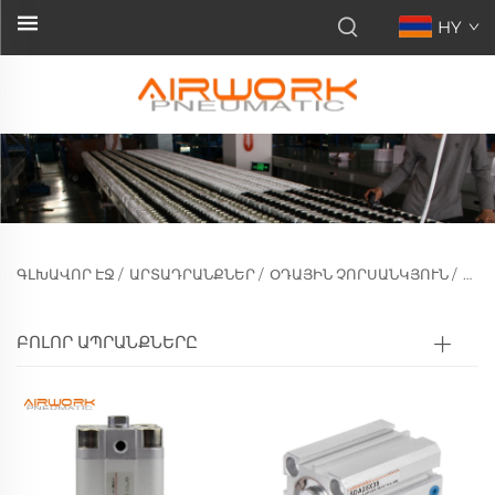
HY
ԳԼԽԱՎՈՐ ԷՋ
/
ԱՐՏԱԴՐԱՆՔՆԵՐ
/
ՕԴԱՅԻՆ ՉՈՐՍԱՆԿՅՈՒՆ
/
ԿՈՄ
ԲՈԼՈՐ ԱՊՐԱՆՔՆԵՐԸ