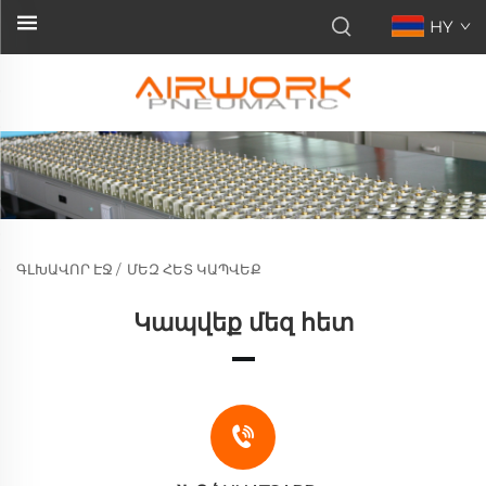
HY
ԳԼԽԱՎՈՐ ԷՋ
/
ՄԵԶ ՀԵՏ ԿԱՊՎԵՔ
Կապվեք մեզ հետ