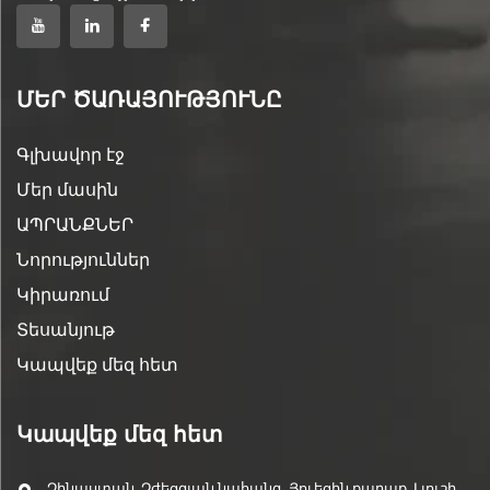
ՄԵՐ ԾԱՌԱՅՈՒԹՅՈՒՆԸ
Գլխավոր էջ
Մեր մասին
ԱՊՐԱՆՔՆԵՐ
Նորություններ
Կիրառում
Տեսանյութ
Կապվեք մեզ հետ
Կապվեք մեզ հետ
Չինաստան, Չժեցզյան նահանգ, Յուեցին քաղաք, Լյուշի