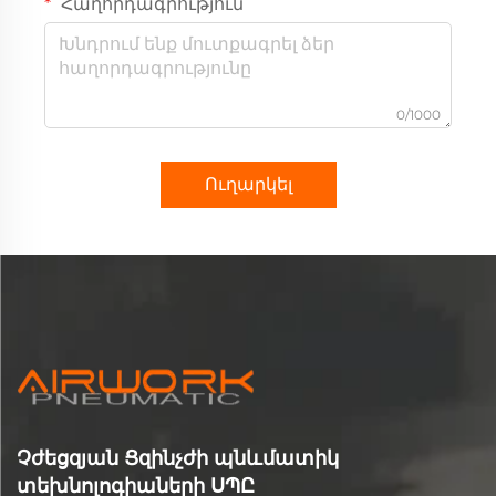
Հաղորդագրություն
0/1000
Ուղարկել
Չժեցզյան Ցզինչժի պնևմատիկ
տեխնոլոգիաների ՍՊԸ