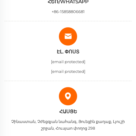
ՀԵՌ/WHATSAPP
+86-15858806681
ԷԼ. ՓՈՍՏ
[email protected]
[email protected]
ՀԱՍՑԵ
Չինաստան, Չժեցզյան նահանգ, Յուեցին քաղաք, Լյուշի
շրջան, Հուսյաո փողոց 298