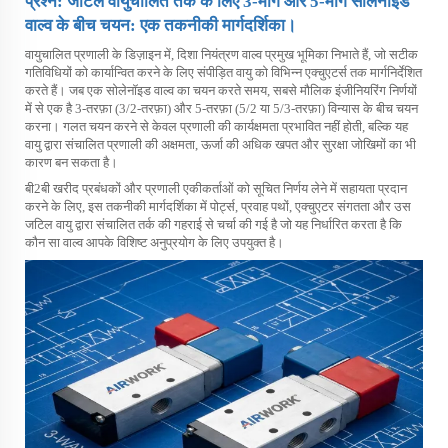
प्रश्न: जटिल वायुचालित तर्क के लिए 3-मार्ग और 5-मार्ग सोलेनॉइड
वाल्व के बीच चयन: एक तकनीकी मार्गदर्शिका।
वायुचालित प्रणाली के डिज़ाइन में, दिशा नियंत्रण वाल्व प्रमुख भूमिका निभाते हैं, जो सटीक
गतिविधियों को कार्यान्वित करने के लिए संपीड़ित वायु को विभिन्न एक्चुएटर्स तक मार्गनिर्देशित
करते हैं। जब एक
सोलेनॉइड वाल्व का चयन करते समय,
सबसे मौलिक इंजीनियरिंग निर्णयों
में से एक है 3-तरफ़ा (3/2-तरफ़ा) और 5-तरफ़ा (5/2 या 5/3-तरफ़ा) विन्यास के बीच चयन
करना। गलत चयन करने से केवल प्रणाली की कार्यक्षमता प्रभावित नहीं होती, बल्कि यह
वायु द्वारा संचालित प्रणाली की अक्षमता, ऊर्जा की अधिक खपत और सुरक्षा जोखिमों का भी
कारण बन सकता है।
बी2बी खरीद प्रबंधकों और प्रणाली एकीकर्ताओं को सूचित निर्णय लेने में सहायता प्रदान
करने के लिए, इस तकनीकी मार्गदर्शिका में पोर्ट्स, प्रवाह पथों, एक्चुएटर संगतता और उस
जटिल वायु द्वारा संचालित तर्क की गहराई से चर्चा की गई है जो यह निर्धारित करता है कि
कौन सा वाल्व आपके विशिष्ट अनुप्रयोग के लिए उपयुक्त है।