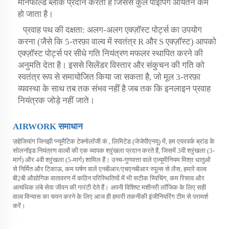
मैनिफोल्ड ब्लॉक प्रदान करता है जिससे कुल पाइपिंग आयतन कम
हो जाता है।
प्रवाह पथ की दक्षता: अलग-अलग एक्ज़ॉस्ट पोर्ट्स का उपयोग
करना (जैसे कि 5-तरफ़ा वाल्व में स्वतंत्र R और S एक्ज़ॉस्ट) आपको
एक्ज़ॉस्ट पोर्ट्स पर सीधे गति नियंत्रण मफलर स्थापित करने की
अनुमति देता है। इससे सिलेंडर विस्तार और संकुचन की गति को
स्वतंत्र रूप से समायोजित किया जा सकता है, जो मूल 3-तरफ़ा
व्यवस्था के साथ तब तक संभव नहीं है जब तक कि इनलाइन प्रवाह
नियंत्रक जोड़े नहीं जाते।
AIRWORK समाधान
ज़हेजियांग जिनझी प्न्यूमैटिक टेक्नोलॉजी कं., लिमिटेड (जेजेपीएनयू) में, हम एयरवर्क ब्रांड के
सोलनॉइड नियंत्रण वाल्वों की एक व्यापक श्रृंखला प्रदान करते हैं, जिसमें 3वी श्रृंखला (3-
मार्ग) और 4वी श्रृंखला (5-मार्ग) शामिल हैं। उच्च-गुणवत्ता वाले एल्यूमीनियम मिश्र धातुओं
से निर्मित और टिकाऊ, कम घर्षण वाले एनबीआर/एचएनबीआर स्पूल्स से लैस, हमारे वाल्व
बी2बी औद्योगिक वातावरण में कठिन परिस्थितियों में भी सटीक स्विचिंग, कम रिसाव और
अत्यधिक लंबे सेवा जीवन की गारंटी देते हैं। अपनी विशिष्ट मशीनरी लॉजिक के लिए सही
वाल्व विन्यास का चयन करने के लिए आज ही हमारी तकनीकी इंजीनियरिंग टीम से परामर्श
करें।