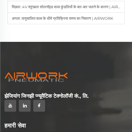
पिछला :
4V श्रृंखला सोलनॉइड वाल्व कुंडलियों के बार-बार जलने के कारण | AIRWORK समाधान
अगला :
वायुचालित वाल्व के धीमे प्रतिक्रिया समय का निवारण | AIRWORK
झेजियांग जिनझी प्न्यूमैटिक टेक्नोलॉजी कं., लि.
हमारी सेवा