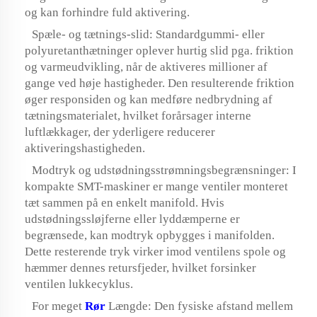
og kan forhindre fuld aktivering.
Spæle- og tætnings-slid: Standardgummi- eller
polyuretanthætninger oplever hurtig slid pga. friktion
og varmeudvikling, når de aktiveres millioner af
gange ved høje hastigheder. Den resulterende friktion
øger responsiden og kan medføre nedbrydning af
tætningsmaterialet, hvilket forårsager interne
luftlækkager, der yderligere reducerer
aktiveringshastigheden.
Modtryk og udstødningsstrømningsbegrænsninger: I
kompakte SMT-maskiner er mange ventiler monteret
tæt sammen på en enkelt manifold. Hvis
udstødningssløjferne eller lyddæmperne er
begrænsede, kan modtryk opbygges i manifolden.
Dette resterende tryk virker imod ventilens spole og
hæmmer dennes retursfjeder, hvilket forsinker
ventilen lukkecyklus.
For meget
Rør
Længde: Den fysiske afstand mellem