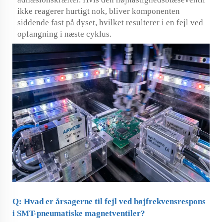
ikke reagerer hurtigt nok, bliver komponenten
siddende fast på dyset, hvilket resulterer i en fejl ved
opfangning i næste cyklus.
Q: Hvad er årsagerne til fejl ved højfrekvensrespons
i SMT-pneumatiske magnetventiler?