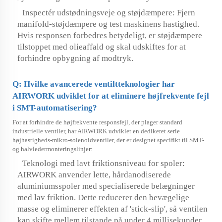
Inspectér udstødningsveje og støjdæmpere: Fjern
manifold-støjdæmpere og test maskinens hastighed.
Hvis responsen forbedres betydeligt, er støjdæmpere
tilstoppet med olieaffald og skal udskiftes for at
forhindre opbygning af modtryk.
Q: Hvilke avancerede ventiltteknologier har
AIRWORK udviklet for at eliminere højfrekvente fejl
i SMT-automatisering?
For at forhindre de højfrekvente responsfejl, der plager standard
industrielle ventiler, har AIRWORK udviklet en dedikeret serie
højhastigheds-mikro-solenoidventiler, der er designet specifikt til SMT-
og halvledermonteringslinjer:
Teknologi med lavt friktionsniveau for spoler:
AIRWORK anvender lette, hårdanodiserede
aluminiumsspoler med specialiserede belægninger
med lav friktion. Dette reducerer den bevægelige
masse og eliminerer effekten af 'stick-slip', så ventilen
kan skifte mellem tilstande på under 4 millisekunder.