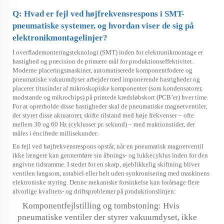
Q: Hvad er fejl ved højfrekvensrespons i SMT-
pneumatiske systemer, og hvordan viser de sig på
elektronikmontagelinjer?
I overflademonteringsteknologi (SMT) inden for elektronikmontage er
hastighed og præcision de primære mål for produktionseffektivitet.
Moderne placeringsmaskiner, automatiserede komponentfodere og
pneumatiske vakuumdyser arbejder med imponerende hastigheder og
placerer titusinder af mikroskopiske komponenter (som kondensatorer,
modstande og mikrochips) på printede kredsløbskort (PCB’er) hver time.
For at opretholde disse hastigheder skal de pneumatiske magnetventiler,
der styrer disse aktuatorer, skifte tilstand med høje frekvenser – ofte
mellem 30 og 60 Hz (cyklusser pr. sekund) – med reaktionstider, der
måles i éncifrede millisekunder.
En fejl ved højfrekvensrespons opstår, når en pneumatisk magnetventil
ikke længere kan gennemføre sin åbnings- og lukkecyklus inden for den
angivne tidsramme. I stedet for en skarp, øjeblikkelig skiftning bliver
ventilen langsom, ustabiel eller helt uden synkronisering med maskinens
elektroniske styring. Denne mekaniske forsinkelse kan forårsage flere
alvorlige kvalitets- og driftsproblemer på produktionslinjen:
Komponentfejlstilling og tombstoning: Hvis
pneumatiske ventiler
der styrer vakuumdyset, ikke