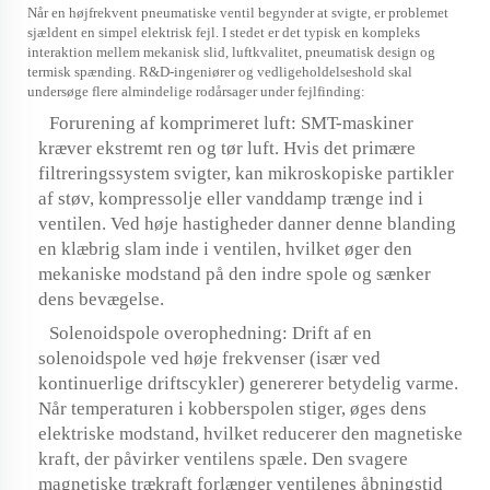
Når en højfrekvent pneumatiske ventil begynder at svigte, er problemet
sjældent en simpel elektrisk fejl. I stedet er det typisk en kompleks
interaktion mellem mekanisk slid, luftkvalitet, pneumatisk design og
termisk spænding. R&D-ingeniører og vedligeholdelseshold skal
undersøge flere almindelige rodårsager under fejlfinding:
Forurening af komprimeret luft: SMT-maskiner
kræver ekstremt ren og tør luft. Hvis det primære
filtreringssystem svigter, kan mikroskopiske partikler
af støv, kompressolje eller vanddamp trænge ind i
ventilen. Ved høje hastigheder danner denne blanding
en klæbrig slam inde i ventilen, hvilket øger den
mekaniske modstand på den indre spole og sænker
dens bevægelse.
Solenoidspole overophedning: Drift af en
solenoidspole ved høje frekvenser (især ved
kontinuerlige driftscykler) genererer betydelig varme.
Når temperaturen i kobberspolen stiger, øges dens
elektriske modstand, hvilket reducerer den magnetiske
kraft, der påvirker ventilens spæle. Den svagere
magnetiske trækraft forlænger ventilenes åbningstid