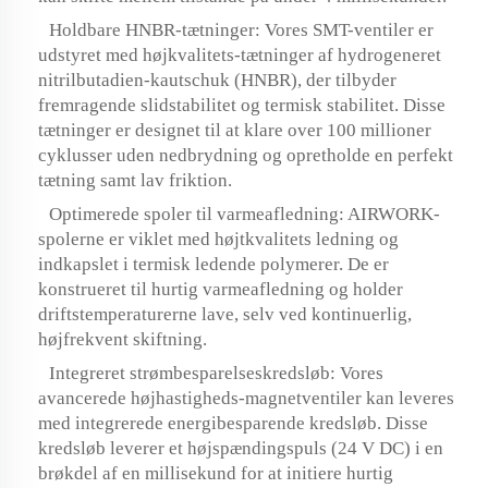
Holdbare HNBR-tætninger: Vores SMT-ventiler er
udstyret med højkvalitets-tætninger af hydrogeneret
nitrilbutadien-kautschuk (HNBR), der tilbyder
fremragende slidstabilitet og termisk stabilitet. Disse
tætninger er designet til at klare over 100 millioner
cyklusser uden nedbrydning og opretholde en perfekt
tætning samt lav friktion.
Optimerede spoler til varmeafledning: AIRWORK-
spolerne er viklet med højtkvalitets ledning og
indkapslet i termisk ledende polymerer. De er
konstrueret til hurtig varmeafledning og holder
driftstemperaturerne lave, selv ved kontinuerlig,
højfrekvent skiftning.
Integreret strømbesparelseskredsløb: Vores
avancerede højhastigheds-magnetventiler kan leveres
med integrerede energibesparende kredsløb. Disse
kredsløb leverer et højspændingspuls (24 V DC) i en
brøkdel af en millisekund for at initiere hurtig