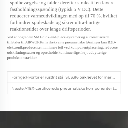
spolbevægelse og falder derefter straks til en lavere
fastholdningsspænding (typisk 5 V DC). Dette
reducerer varmeudviklingen med op til 70 %, hvilket
forhindrer spoleskade og sikrer ultra-hurtige
reaktionstider over lange driftsperioder.
Ved at opgradere SMT-pick-and-place-systemer og automatiserede
tilførsler til AIRWORKs højfrekvente pneumatiske løsninger kan B2B-
elektronikproducenter minimere fejl ved komponentplacering, reducere
udskiftningssatser og opretholde kontinuerlige, højt udbytterige
produktionsrækker.
Forrige:
Hvorfor er rustfrit stål SUS316 påkrævet for marine pneumatiske systemer | AIRWORK
Næste:
ATEX-certificerede pneumatiske komponenter til zone 1/21 – vejledning | AIRWORK