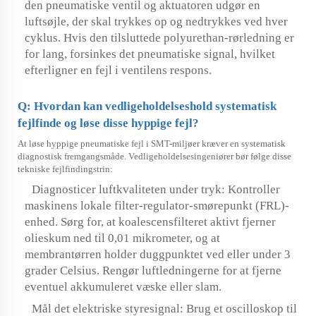
den pneumatiske ventil og aktuatoren udgør en
luftsøjle, der skal trykkes op og nedtrykkes ved hver
cyklus. Hvis den tilsluttede polyurethan-rørledning er
for lang, forsinkes det pneumatiske signal, hvilket
efterligner en fejl i ventilens respons.
Q: Hvordan kan vedligeholdelseshold systematisk
fejlfinde og løse disse hyppige fejl?
At løse hyppige pneumatiske fejl i SMT-miljøer kræver en systematisk
diagnostisk fremgangsmåde. Vedligeholdelsesingeniører bør følge disse
tekniske fejlfindingstrin:
Diagnosticer luftkvaliteten under tryk: Kontroller
maskinens lokale filter-regulator-smørepunkt (FRL)-
enhed. Sørg for, at koalescensfilteret aktivt fjerner
olieskum ned til 0,01 mikrometer, og at
membrantørren holder duggpunktet ved eller under 3
grader Celsius. Rengør luftledningerne for at fjerne
eventuel akkumuleret væske eller slam.
Mål det elektriske styresignal: Brug et oscilloskop til