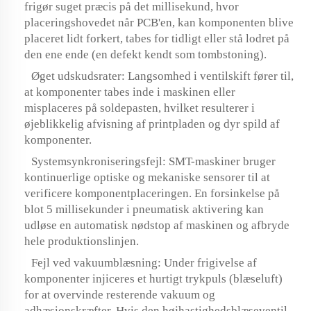
frigør suget præcis på det millisekund, hvor
placeringshovedet når PCB'en, kan komponenten blive
placeret lidt forkert, tabes for tidligt eller stå lodret på
den ene ende (en defekt kendt som tombstoning).
Øget udskudsrater: Langsomhed i ventilskift fører til,
at komponenter tabes inde i maskinen eller
misplaceres på soldepasten, hvilket resulterer i
øjeblikkelig afvisning af printpladen og dyr spild af
komponenter.
Systemsynkroniseringsfejl: SMT-maskiner bruger
kontinuerlige optiske og mekaniske sensorer til at
verificere komponentplaceringen. En forsinkelse på
blot 5 millisekunder i pneumatisk aktivering kan
udløse en automatisk nødstop af maskinen og afbryde
hele produktionslinjen.
Fejl ved vakuumblæsning: Under frigivelse af
komponenter injiceres et hurtigt trykpuls (blæseluft)
for at overvinde resterende vakuum og
adhæsionskræfter. Hvis den højhastighedsblæseventil