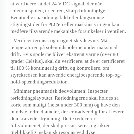
at verificere, at det 24 V DC-signal, der når
solenoidspolen, er en ren, skarp firkantbølge.
Eventuelle spændningsfald eller langsomme
stigningstider fra PLC'en eller maskinstyringen kan
medføre tilsvarende mekaniske forsinkelser i ventilen.
Verificer termisk og magnetisk ydeevne: Mål
temperaturen på solenoidspolerne under maksimal
drift. Hvis spolerne bliver ekstremt varme (over 80
grader Celsius), skal du verificere, at de er certificeret
til 100 % kontinuerlig drift, og kontrollere, om
styrekredsen kan anvende energibesparende top-og-
hold-spændningsreduktion.
Minimer pneumatisk dødvolumen: Inspectér
rørledningslayoutet. Rørledningerne skal holdes så
korte som muligt (helst under 300 mm) og have den
mindste indre diameter, der er nødvendig for at levere
den krævede strømning. Dette reducerer
luftvolumenet, der skal pressuriseres, og sikrer
øjeblikkelig mekanisk respons ved dyse.