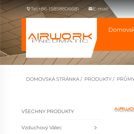
Tel:
+86-15858806681
E-mail:
Domovsk
DOMOVSKÁ STRÁNKA
/
PRODUKTY
/
PRŮMY
VŠECHNY PRODUKTY
Vzduchový Válec