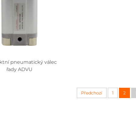
tní pneumatický válec
řady ADVU
Předchozí
1
2