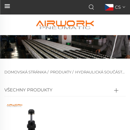
CS
DOMOVSKÁ STRÁNKA
/
PRODUKTY
/
HYDRAULICKÁ SOUČÁSTKA
VŠECHNY PRODUKTY