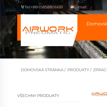
Tel:
+86-15858806681
E-mail:
Domovsk
DOMOVSKÁ STRÁNKA
/
PRODUKTY
/
ZPRAC
VŠECHNY PRODUKTY