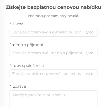
hliníku a tyčí,
Získejte bezplatnou cenovou nabídku
velkoobchodní výrobce
Náš zástupce vám brzy zavolá.
E-mail
0/100
Jméno a příjmení
0/100
Název společnosti
0/200
Zpráva