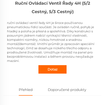
Ruční Ovládací Ventil Řady 4H (5/2
Cestný, 5/3 Cestný)
ruční ovládací ventil řady 4H je široce používanou
pneumatickou řídící součástí. Je ovládán ručně, pohyb je
hladký a poloha je přesná a spolehlivá. Díky konstrukci s
posuvným jádrem nabízí vynikající těsnicí vlastnosti,
kompaktní rozměry, nízkou hmotnost a snadnou
montáž/demontáž. Vnitřní průměr je zpracován speciální
technologií, čímž se dosahuje nízkého třecího odporu a
prodloužené životnosti. Umožňuje montáž na panel pro
bezproblémovou instalaci a během provozu nevyžaduje
mazání.
Dotaz
Přehled
Doporučené produkty