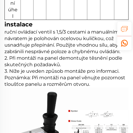
ní
úhe
l
instalace
ruční ovládací ventil s 1,5/3 cestami a manuálním
návratem je polohován ocelovou kuličkou, což
usnadňuje přepínání. Použijte vhodnou sílu, abyste
zabránili nesprávné poloze a chybnému ovládání.
2. Při montáži na panel demontujte těsnění podle
skutečných požadavků.
3. Níže je uveden způsob montáže pro informaci.
Poznámka: Při montáži na panel věnujte pozornost
tloušťce panelu a rozměrům otvoru.