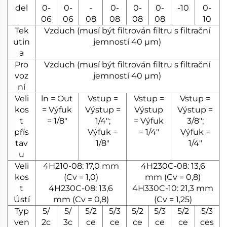
del
0-
0-
-
0-
0-
0-
-10
0-
06
06
08
08
08
08
10
Tek
Vzduch (musí být filtrován filtru s filtrační
utin
jemností 40 µm)
a
Pro
Vzduch (musí být filtrován filtru s filtrační
voz
jemností 40 µm)
ní
Veli
ln = Out
Vstup =
Vstup =
Vstup =
kos
= Výfuk
Výstup =
Výstup
Výstup =
t
= 1/8"
1/4";
= Výfuk
3/8";
přís
Výfuk =
= 1/4"
Výfuk =
tav
1/8"
1/4"
u
Veli
4H210-08: 17,0 mm
4H230C-08: 13,6
kos
(Cv = 1,0)
mm (Cv = 0,8)
t
4H230C-08: 13,6
4H330C-10: 21,3 mm
Ústí
mm (Cv = 0,8)
(Cv = 1,25)
Typ
5/
5/
5/2
5/3
5/2
5/3
5/2
5/3
ven
2c
3c
ce
ce
ce
ce
ce
ces