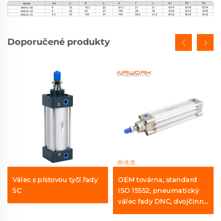
Doporučené produkty
Válec s pístovou tyčí řady
OEM továrna, standard
SC
ISO 15552, pneumatický
válec řady DNC, dvojčinný
válec s pístem z tvrdého