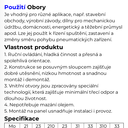
Použití
Obory
Je vhodný pro různé aplikace, např. stavební
obchody, výrobní závody, dílny pro mechanickou
údržbu, domácnosti, energetický a těžební průmysl
apod. Lze jej použít k řízení spuštění, zastavení a
změny směru pohybu pneumatických zařízení.
Vlastnost produktu
1. Ruční ovládání, hladká činnost a přesná a
spolehlivá orientace.
2. Konstrukce se posuvným sloupcem zajišťuje
dobré utěsnění, nízkou hmotnost a snadnou
montáž i demontáž.
3. Vnitřní otvory jsou zpracovány speciální
technologií, která zajišťuje minimální třecí odpor a
dlouhou životnost.
4. Nepotřebuje mazání olejem.
5. Montáž na panel usnadňuje instalaci i provoz.
Specifikace
Mo
21
23
210
23
31
33
310
33