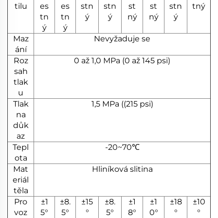
tilu
es
es
stn
stn
st
st
stn
tný
tn
tn
ý
ý
ný
ný
ý
ý
ý
Maz
Nevyžaduje se
ání
Roz
0 až 1,0 MPa (0 až 145 psi)
sah
tlak
u
Tlak
1,5 MPa ((215 psi)
na
důk
az
Tepl
-20~70℃
ota
Mat
Hliníková slitina
eriál
těla
Pro
±1
±8.
±15
±8.
±1
±1
±18
±10
voz
5°
5°
°
5°
8°
0°
°
°