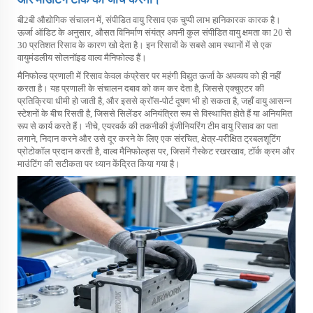
बी2बी औद्योगिक संचालन में, संपीडित वायु रिसाव एक चुप्पी लाभ हानिकारक कारक है।
ऊर्जा ऑडिट के अनुसार, औसत विनिर्माण संयंत्र अपनी कुल संपीडित वायु क्षमता का 20 से
30 प्रतिशत रिसाव के कारण खो देता है। इन रिसावों के सबसे आम स्थानों में से एक
वायुमंडलीय सोलनॉइड वाल्व मैनिफोल्ड हैं।
मैनिफोल्ड प्रणाली में रिसाव केवल कंप्रेसर पर महंगी विद्युत ऊर्जा के अपव्यय को ही नहीं
करता है। यह प्रणाली के संचालन दबाव को कम कर देता है, जिससे एक्चुएटर की
प्रतिक्रिया धीमी हो जाती है, और इससे क्रॉस-पोर्ट दूषण भी हो सकता है, जहाँ वायु आसन्न
स्टेशनों के बीच रिसती है, जिससे सिलेंडर अनियंत्रित रूप से विस्थापित होते हैं या अनियमित
रूप से कार्य करते हैं। नीचे, एयरवर्क की तकनीकी इंजीनियरिंग टीम वायु रिसाव का पता
लगाने, निदान करने और उसे दूर करने के लिए एक संरचित, क्षेत्र-परीक्षित ट्रबलशूटिंग
प्रोटोकॉल प्रदान करती है,
वाल्व
मैनिफोल्ड्स पर, जिसमें गैस्केट रखरखाव, टॉर्क क्रम और
माउंटिंग की सटीकता पर ध्यान केंद्रित किया गया है।