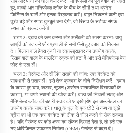
सोप और पानी का घोल तैयार करें। मैनिफोल्ड को पूर्ण दबाव पर रखते
हुए, वाल्वों और मैनिफोल्ड ब्लॉक के बीच के सीमों तथा थ्रेडेड
फिटिंग्स के चारों ओर हल्का छिड़काव करें। बाहर निकलने वाली हवा
तुरंत बड़े और स्पष्ट बुलबुले बना देगी, जो रिसाव के सटीक संपर्क
स्थल को प्रकट करेगी।
चरण 2: दबाव को कम करना और असेंबली को अलग करना: वायु
आपूर्ति को बंद करें और प्रणाली से सभी फँसे हुए दबाव को निकाल
दें। मिलान वाले हेक्स कुंजी या स्क्रूड्राइवर का उपयोग करके,
रिसाव वाले वाल्व के माउंटिंग स्क्रू को हटा दें और इसे मैनिफोल्ड बेस
प्लेट से उठा लें।
चरण 3: गैस्केट और सीलिंग सतहों की जांच: रबर गैस्केट को
सावधानी से उतार लें। इसे तेज प्रकाश के नीचे निरीक्षण करें। दबाव
के कारण हुए घाव, कटाव, सूजन (असंगत रासायनिक विलायकों के
कारण), या चपटे स्थानों की खोज करें। वाल्व की निचली सतह और
मैनिफोल्ड ब्लॉक की ऊपरी सतह को आइसोप्रोपाइल अल्कोहल का
उपयोग करके साफ करें। धातु के धूल के एक छोटे से कण या सूखे
ग्रीस का भी एक कण गैस्केट को ठीक से सील करने से रोक सकता
है। यदि गैस्केट पर कोई क्षरण का संकेत दिखाई देता है, तो इसे एक
नए ओरिजिनल उपकरण निर्माता (OEM) गैस्केट से बदल दें।