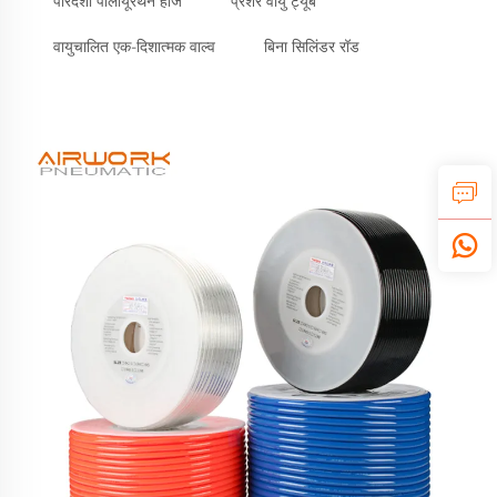
पारदर्शी पॉलीयूरेथेन होज
प्रेशर वायु ट्यूब
वायुचालित एक-दिशात्मक वाल्व
बिना सिलिंडर रॉड