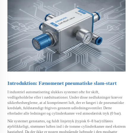
Introduktion: Fænomenet pneumatiske slam-start
I industriel automatisering slukkes systemer ofte for skift,
vedligeholdelse eller i nødsituationer. Under disse nedlukninger kræver
sikkerhedsreglerne, at al komprimeret luft, der er fanget i de pneumatiske
kredsløb, fuldstændigt frigives gennem udledningsventiler. Dette
efterlader alle ledninger og cylinderkamre ved atmosfærisk tryk (0 bar).
Når systemet genstartes, og fuldt linjetryk (typisk 6–8 bar) tilføres
øjeblikkeligt, strømmer luften ind i de tomme cylinderkamre med ekstrem
hastighed. Da der ikke er nogen modstående luftpude i den modsatte