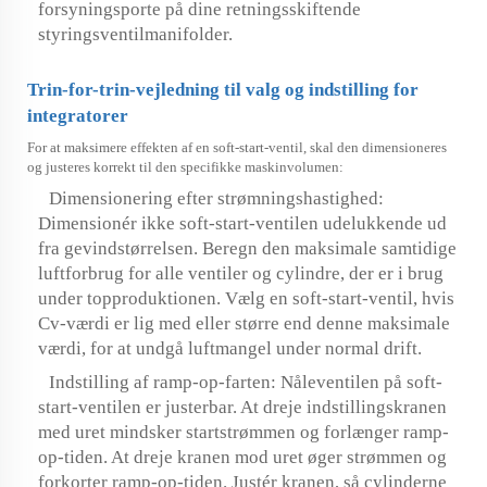
forsyningsporte på dine retningsskiftende
styringsventilmanifolder.
Trin-for-trin-vejledning til valg og indstilling for
integratorer
For at maksimere effekten af en soft-start-ventil, skal den dimensioneres
og justeres korrekt til den specifikke maskinvolumen:
Dimensionering efter strømningshastighed:
Dimensionér ikke soft-start-ventilen udelukkende ud
fra gevindstørrelsen. Beregn den maksimale samtidige
luftforbrug for alle ventiler og cylindre, der er i brug
under topproduktionen. Vælg en soft-start-ventil, hvis
Cv-værdi er lig med eller større end denne maksimale
værdi, for at undgå luftmangel under normal drift.
Indstilling af ramp-op-farten: Nåleventilen på soft-
start-ventilen er justerbar. At dreje indstillingskranen
med uret mindsker startstrømmen og forlænger ramp-
op-tiden. At dreje kranen mod uret øger strømmen og
forkorter ramp-op-tiden. Justér kranen, så cylinderne