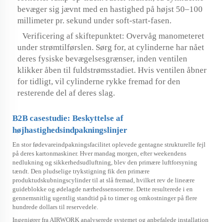
bevæger sig jævnt med en hastighed på højst 50–100
millimeter pr. sekund under soft-start-fasen.
Verificering af skiftepunktet: Overvåg manometeret
under strømtilførslen. Sørg for, at cylinderne har nået
deres fysiske bevægelsesgrænser, inden ventilen
klikker åben til fuldstrømsstadiet. Hvis ventilen åbner
for tidligt, vil cylinderne rykke fremad for den
resterende del af deres slag.
B2B casestudie: Beskyttelse af
højhastighedsindpakningslinjer
En stor fødevareindpakningsfacilitet oplevede gentagne strukturelle fejl
på deres kartonmaskiner. Hver mandag morgen, efter weekendens
nedlukning og sikkerhedsudluftning, blev den primære luftforsyning
tændt. Den pludselige trykstigning fik den primære
produktudskubningscylinder til at slå fremad, hvilket rev de lineære
guideblokke og ødelagde nærhedssensorerne. Dette resulterede i en
gennemsnitlig ugentlig standtid på to timer og omkostninger på flere
hundrede dollars til reservedele.
Ingeniører fra AIRWORK analyserede systemet og anbefalede installation