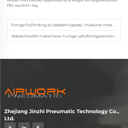
kontakt vores tekniske supportteam for at designe din brugerdefinerede
FRL-manifold i dag.
Forrige:
Fejlfinding af udstødningsstøj i maskiner med høj cyklustal | AIRWORK
Næste:
Hvorfor maksimerer hurtige udluftningsventiler cylinderens returhastighed | AIRWORK
Zhejiang Jinzhi Pneumatic Technology Co.,
Ltd.