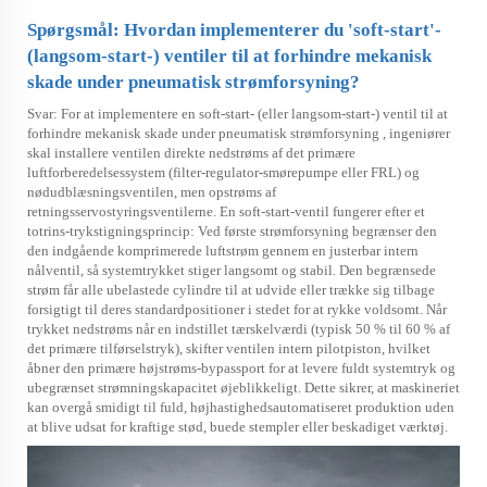
Spørgsmål: Hvordan implementerer du 'soft-start'-
(langsom-start-) ventiler til at forhindre mekanisk
skade under pneumatisk strømforsyning?
Svar: For at implementere en soft-start- (eller langsom-start-) ventil til at
forhindre mekanisk skade under
pneumatisk strømforsyning
, ingeniører
skal installere ventilen direkte nedstrøms af det primære
luftforberedelsessystem (filter-regulator-smørepumpe eller FRL) og
nødudblæsningsventilen, men opstrøms af
retningsservostyringsventilerne. En soft-start-ventil fungerer efter et
totrins-trykstigningsprincip: Ved første strømforsyning begrænser den
den indgående komprimerede luftstrøm gennem en justerbar intern
nålventil, så systemtrykket stiger langsomt og stabil. Den begrænsede
strøm får alle ubelastede cylindre til at udvide eller trække sig tilbage
forsigtigt til deres standardpositioner i stedet for at rykke voldsomt. Når
trykket nedstrøms når en indstillet tærskelværdi (typisk 50 % til 60 % af
det primære tilførselstryk), skifter ventilen intern pilotpiston, hvilket
åbner den primære højstrøms-bypassport for at levere fuldt systemtryk og
ubegrænset strømningskapacitet øjeblikkeligt. Dette sikrer, at maskineriet
kan overgå smidigt til fuld, højhastighedsautomatiseret produktion uden
at blive udsat for kraftige stød, buede stempler eller beskadiget værktøj.