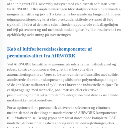
af en integreret FRL-assembly udstyret med en elektrisk soft-start-ventil
fra AIRWORK. Efter implementeringen blev startproceduren hver mandag
morgen helt stille og jævn. Trykstøtterne bevægede sig langsomt til deres
udgangspositioner, og først efter 5 sekunder skiftede systemet til fuld
trykkraft. I løbet af de næste seks måneder rapporterede emballagelinjen
nul fejl på sensorer og nul mekanisk beskadigelse, hvilket resulterede i en
øjeblikkelig avkastning på investeringen.
Køb af luftforberedelseskomponenter af
premiumkvalitet fra AIRWORK
Ved AIRWORK fremstiller vi pneumatisk udstyr af høj pålidelighed og
robust konstruktion, som er designet til at beskytte dine
automatiseringsaktiver. Vores soft-start-ventiler er fremstillet med solide,
anodiserede aluminiumskorpusser og slidstærke polyurethanpakninger,
så de kan klare millioner af cyklusser i krævende industrielle miljøer. De
er tilgængelige med manuelle, pneumatiske eller elektriske
pilotoverringer for at sikre problemfri integration med dine eksisterende
maskinsikkerhedskontrollere.
For at optimere dine pneumatisk aktiverede sekvenser og eliminere
mekanisk stød er det klogt at standardisere på AIRWORK-komponenter
til luftforberedelse. Besøg jzpnu.com for at downloade komplette CAD-
modeller, dimensioneringsberegner og installationsvejledninger, eller