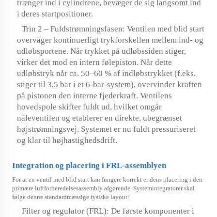
trænger ind i cylindrene, bevæger de sig langsomt ind
i deres startpositioner.
Trin 2 – Fuldstrømningsfasen: Ventilen med blid start
overvåger kontinuerligt trykforskellen mellem ind- og
udløbsportene. Når trykket på udløbssiden stiger,
virker det mod en intern følepiston. Når dette
udløbstryk når ca. 50–60 % af indløbstrykket (f.eks.
stiger til 3,5 bar i et 6-bar-system), overvinder kraften
på pistonen den interne fjederkraft. Ventilens
hovedspole skifter fuldt ud, hvilket omgår
nåleventilen og etablerer en direkte, ubegrænset
højstrømningsvej. Systemet er nu fuldt pressuriseret
og klar til højhastighedsdrift.
Integration og placering i FRL-assemblyen
For at en ventil med blid start kan fungere korrekt er dens placering i den
primære luftforberedelsesassembly afgørende. Systemintegratorer skal
følge denne standardmæssige fysiske layout:
Filter og regulator (FRL): De første komponenter i