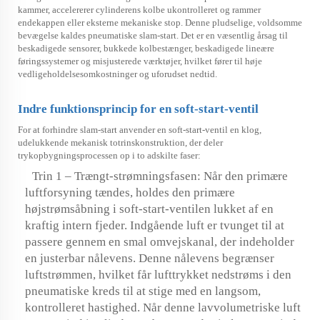
kammer, accelererer cylinderens kolbe ukontrolleret og rammer
endekappen eller eksterne mekaniske stop. Denne pludselige, voldsomme
bevægelse kaldes pneumatiske slam-start. Det er en væsentlig årsag til
beskadigede sensorer, bukkede kolbestænger, beskadigede lineære
føringssystemer og misjusterede værktøjer, hvilket fører til høje
vedligeholdelsesomkostninger og uforudset nedtid.
Indre funktionsprincip for en soft-start-ventil
For at forhindre slam-start anvender en soft-start-ventil en klog,
udelukkende mekanisk totrinskonstruktion, der deler
trykopbygningsprocessen op i to adskilte faser:
Trin 1 – Trængt-strømningsfasen: Når den primære
luftforsyning tændes, holdes den primære
højstrømsåbning i soft-start-ventilen lukket af en
kraftig intern fjeder. Indgående luft er tvunget til at
passere gennem en smal omvejskanal, der indeholder
en justerbar nålevens. Denne nålevens begrænser
luftstrømmen, hvilket får lufttrykket nedstrøms i den
pneumatiske kreds til at stige med en langsom,
kontrolleret hastighed. Når denne lavvolumetriske luft