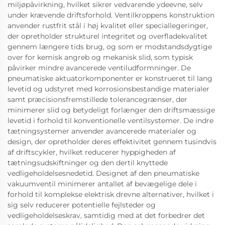
miljøpåvirkning, hvilket sikrer vedvarende ydeevne, selv
under krævende driftsforhold. Ventilkroppens konstruktion
anvender rustfrit stål i høj kvalitet eller speciallegeringer,
der opretholder strukturel integritet og overfladekvalitet
gennem længere tids brug, og som er modstandsdygtige
over for kemisk angreb og mekanisk slid, som typisk
påvirker mindre avancerede ventiludformninger. De
pneumatiske aktuatorkomponenter er konstrueret til lang
levetid og udstyret med korrosionsbestandige materialer
samt præcisionsfremstillede tolerancegrænser, der
minimerer slid og betydeligt forlænger den driftsmæssige
levetid i forhold til konventionelle ventilsystemer. De indre
tætningsystemer anvender avancerede materialer og
design, der opretholder deres effektivitet gennem tusindvis
af driftscykler, hvilket reducerer hyppigheden af
tætningsudskiftninger og den dertil knyttede
vedligeholdelsesnedetid. Designet af den pneumatiske
vakuumventil minimerer antallet af bevægelige dele i
forhold til komplekse elektrisk drevne alternativer, hvilket i
sig selv reducerer potentielle fejlsteder og
vedligeholdelseskrav, samtidig med at det forbedrer det