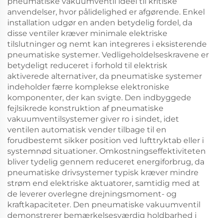
pneumatiske vakuumventil ideel til kritiske
anvendelser, hvor pålidelighed er afgørende. Enkel
installation udgør en anden betydelig fordel, da
disse ventiler kræver minimale elektriske
tilslutninger og nemt kan integreres i eksisterende
pneumatiske systemer. Vedligeholdelseskravene er
betydeligt reduceret i forhold til elektrisk
aktiverede alternativer, da pneumatiske systemer
indeholder færre komplekse elektroniske
komponenter, der kan svigte. Den indbyggede
fejlsikrede konstruktion af pneumatiske
vakuumventilsystemer giver ro i sindet, idet
ventilen automatisk vender tilbage til en
forudbestemt sikker position ved lufttryktab eller i
systemnød situationer. Omkostningseffektiviteten
bliver tydelig gennem reduceret energiforbrug, da
pneumatiske drivsystemer typisk kræver mindre
strøm end elektriske aktuatorer, samtidig med at
de leverer overlegne drejningsmoment- og
kraftkapaciteter. Den pneumatiske vakuumventil
demonstrerer bemærkelsesværdig holdbarhed i