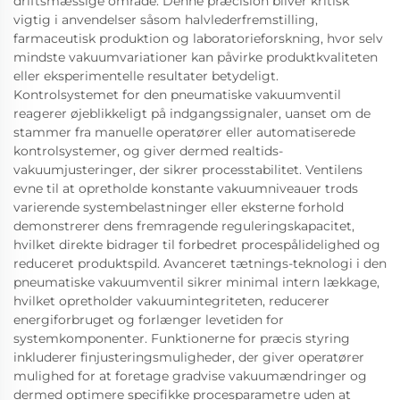
driftsmæssige område. Denne præcision bliver kritisk
vigtig i anvendelser såsom halvlederfremstilling,
farmaceutisk produktion og laboratorieforskning, hvor selv
mindste vakuumvariationer kan påvirke produktkvaliteten
eller eksperimentelle resultater betydeligt.
Kontrolsystemet for den pneumatiske vakuumventil
reagerer øjeblikkeligt på indgangssignaler, uanset om de
stammer fra manuelle operatører eller automatiserede
kontrolsystemer, og giver dermed realtids-
vakuumjusteringer, der sikrer processtabilitet. Ventilens
evne til at opretholde konstante vakuumniveauer trods
varierende systembelastninger eller eksterne forhold
demonstrerer dens fremragende reguleringskapacitet,
hvilket direkte bidrager til forbedret procespålidelighed og
reduceret produktspild. Avanceret tætnings-teknologi i den
pneumatiske vakuumventil sikrer minimal intern lækkage,
hvilket opretholder vakuumintegriteten, reducerer
energiforbruget og forlænger levetiden for
systemkomponenter. Funktionerne for præcis styring
inkluderer finjusteringsmuligheder, der giver operatører
mulighed for at foretage gradvise vakuumændringer og
dermed optimere specifikke procesparametre uden at