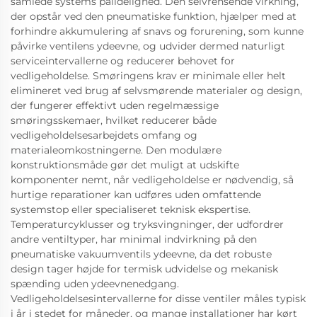
samlede systems pålidelighed. Den selvrensende virkning,
der opstår ved den pneumatiske funktion, hjælper med at
forhindre akkumulering af snavs og forurening, som kunne
påvirke ventilens ydeevne, og udvider dermed naturligt
serviceintervallerne og reducerer behovet for
vedligeholdelse. Smøringens krav er minimale eller helt
elimineret ved brug af selvsmørende materialer og design,
der fungerer effektivt uden regelmæssige
smøringsskemaer, hvilket reducerer både
vedligeholdelsesarbejdets omfang og
materialeomkostningerne. Den modulære
konstruktionsmåde gør det muligt at udskifte
komponenter nemt, når vedligeholdelse er nødvendig, så
hurtige reparationer kan udføres uden omfattende
systemstop eller specialiseret teknisk ekspertise.
Temperaturcyklusser og tryksvingninger, der udfordrer
andre ventiltyper, har minimal indvirkning på den
pneumatiske vakuumventils ydeevne, da det robuste
design tager højde for termisk udvidelse og mekanisk
spænding uden ydeevnenedgang.
Vedligeholdelsesintervallerne for disse ventiler måles typisk
i år i stedet for måneder, og mange installationer har kørt