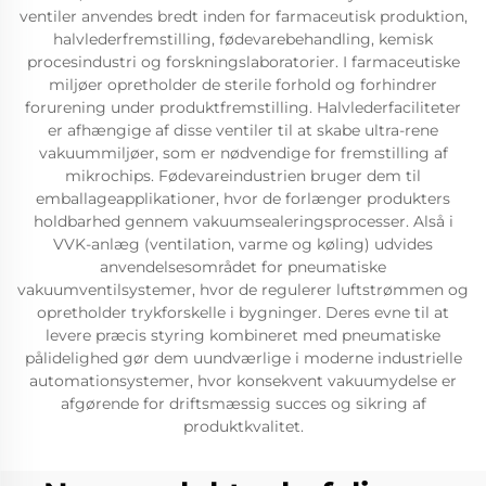
ventiler anvendes bredt inden for farmaceutisk produktion,
halvlederfremstilling, fødevarebehandling, kemisk
procesindustri og forskningslaboratorier. I farmaceutiske
miljøer opretholder de sterile forhold og forhindrer
forurening under produktfremstilling. Halvlederfaciliteter
er afhængige af disse ventiler til at skabe ultra-rene
vakuummiljøer, som er nødvendige for fremstilling af
mikrochips. Fødevareindustrien bruger dem til
emballageapplikationer, hvor de forlænger produkters
holdbarhed gennem vakuumsealeringsprocesser. Alså i
VVK-anlæg (ventilation, varme og køling) udvides
anvendelsesområdet for pneumatiske
vakuumventilsystemer, hvor de regulerer luftstrømmen og
opretholder trykforskelle i bygninger. Deres evne til at
levere præcis styring kombineret med pneumatiske
pålidelighed gør dem uundværlige i moderne industrielle
automationsystemer, hvor konsekvent vakuumydelse er
afgørende for driftsmæssig succes og sikring af
produktkvalitet.