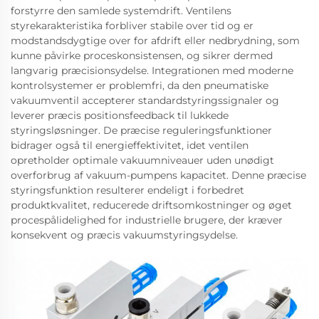
forstyrre den samlede systemdrift. Ventilens
styrekarakteristika forbliver stabile over tid og er
modstandsdygtige over for afdrift eller nedbrydning, som
kunne påvirke proceskonsistensen, og sikrer dermed
langvarig præcisionsydelse. Integrationen med moderne
kontrolsystemer er problemfri, da den pneumatiske
vakuumventil accepterer standardstyringssignaler og
leverer præcis positionsfeedback til lukkede
styringsløsninger. De præcise reguleringsfunktioner
bidrager også til energieffektivitet, idet ventilen
opretholder optimale vakuumniveauer uden unødigt
overforbrug af vakuum-pumpens kapacitet. Denne præcise
styringsfunktion resulterer endeligt i forbedret
produktkvalitet, reducerede driftsomkostninger og øget
procespålidelighed for industrielle brugere, der kræver
konsekvent og præcis vakuumstyringsydelse.