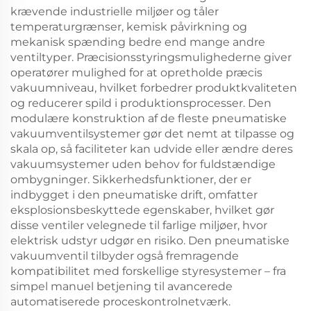
krævende industrielle miljøer og tåler
temperaturgrænser, kemisk påvirkning og
mekanisk spænding bedre end mange andre
ventiltyper. Præcisionsstyringsmulighederne giver
operatører mulighed for at opretholde præcis
vakuumniveau, hvilket forbedrer produktkvaliteten
og reducerer spild i produktionsprocesser. Den
modulære konstruktion af de fleste pneumatiske
vakuumventilsystemer gør det nemt at tilpasse og
skala op, så faciliteter kan udvide eller ændre deres
vakuumsystemer uden behov for fuldstændige
ombygninger. Sikkerhedsfunktioner, der er
indbygget i den pneumatiske drift, omfatter
eksplosionsbeskyttede egenskaber, hvilket gør
disse ventiler velegnede til farlige miljøer, hvor
elektrisk udstyr udgør en risiko. Den pneumatiske
vakuumventil tilbyder også fremragende
kompatibilitet med forskellige styresystemer – fra
simpel manuel betjening til avancerede
automatiserede proceskontrolnetværk.