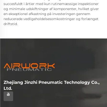
succesfuldt i årtier med kun rutinemæssige inspektioner
og minimale udskiftninger af komponenter, hvilket giver
en ekseptionel afkastning på investeringen gennem
reducerede vedligeholdelsesomkostninger og forlænget
driftstid.
Zhejiang Jinzhi Pneumatic Technology Co.,
Ltd.