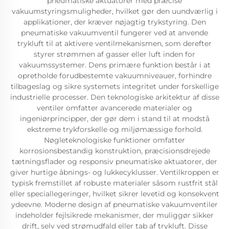
pneumatiske aktuatorer med præcise
vakuumstyringsmuligheder, hvilket gør den uundværlig i
applikationer, der kræver nøjagtig trykstyring. Den
pneumatiske vakuumventil fungerer ved at anvende
trykluft til at aktivere ventilmekanismen, som derefter
styrer strømmen af gasser eller luft inden for
vakuumssystemer. Dens primære funktion består i at
opretholde forudbestemte vakuumniveauer, forhindre
tilbageslag og sikre systemets integritet under forskellige
industrielle processer. Den teknologiske arkitektur af disse
ventiler omfatter avancerede materialer og
ingeniørprincipper, der gør dem i stand til at modstå
ekstreme trykforskelle og miljømæssige forhold.
Nøgleteknologiske funktioner omfatter
korrosionsbestandig konstruktion, præcisionsdrejede
tætningsflader og responsiv pneumatiske aktuatorer, der
giver hurtige åbnings- og lukkecyklusser. Ventilkroppen er
typisk fremstillet af robuste materialer såsom rustfrit stål
eller speciallegeringer, hvilket sikrer levetid og konsekvent
ydeevne. Moderne design af pneumatiske vakuumventiler
indeholder fejlsikrede mekanismer, der muliggør sikker
drift, selv ved strømudfald eller tab af trykluft. Disse