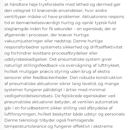
at håndtere høje trykforskelle med lethed og dermed gør
den velegnet til krævende anvendelser, hvor andre
ventiltyper måske vil have problemer. Aktuatorens respons
tid er bemærkelsesværdigt hurtig og opnår typisk fuld
slaglængde inden for få sekunder – en egenskab, der er
afgørende i processer, der kræver hurtige
vakuumjusteringer eller nødstop. Denne hurtige
responsforbedrer systemets sikkerhed og driftseffektivitet
og forhindrer kostbare procesafbrydelser eller
udstyrsbeskadigelser. Det pneumatiske system giver
naturligt stillingsfeedback via overvågning af lufttrykket,
hvilket muliggør præcis styring uden brug af ekstra
sensorer eller feedbackenheder. Den robuste konstruktion
af pneumatiske aktuatorer sikrer lang levetid, og mange
systemer fungerer pålideligt i årtier med minimal
vedligeholdelsesindsats. De fejlsikrede egenskaber ved
pneumatiske aktuatorer betyder, at ventilen automatisk
går i en forudbestemt sikker stilling ved afbrydelse af
luftforsyningen, hvilket beskytter både udstyr og personale.
Denne teknologi tilbyder også fremragende
temperaturtolerance og fungerer effektivt i ekstreme