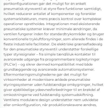
portkonfigurationen gør det muligt for én enkelt
pneumatisk styreventil at styre flere funktioner samtidigt,
hvilket reducerer antallet af komponenter og forenkler
systemarkitekturen, mens præcis kontrol over komplekse
operationer opretholdes. Integrationen med eksisterende
pneumatiske systemer kræver minimale ændringer, da
ventilen fungerer inden for standardtrykområder og bruger
konventionelle trykluftforsyninger, som allerede findes i de
fleste industrielle faciliteter. De elektriske grænsefladevalg
for den pneumatiske styreventil understøtter forskellige
typer styresignaler – fra simple tænd/sluk-kontakter til
avancerede udgange fra programmerbare logikstyringer
(PLC’er) – og sikrer dermed kompatibilitet med både
grundlæggende og avancerede automationsystemer.
Eftermonteringsmulighederne gør det muligt for
virksomheder at modernisere ældede pneumatiske
styringssystemer uden fuldstændige ombygninger, hvilket
giver øjeblikkelige ydeevnesforbedringer til en brøkdel af
omkostningerne ved fuldstændig systemudskiftning.
Ventilens modulære design understøtter nem udvidelse
eller omkonfiguration, når produktionskravene ændres,