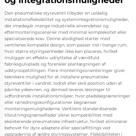
Den pneumatiske styreventil tilbyder en uslåelig
installationsfleksibilitet og systemintegrationsmuligheder,
der imødegår mange industrielle anvendelser og
eftermonteringscenarier med minimal kompleksitet eller
specialiserede krav. Denne alsidighed starter med
ventilenes kompakte design, som passer ind i trange rum,
hvor større styringsenheder ikke kan placeres, hvilket
muliggør en effektiv udnyttelse af værdifuld
fabriksgulvplads og forenkler planlægningen af
udstyrsopstillingen. Flere monteringsorienteringer giver
teknikere mulighed for at installere pneumatiske
styreventiler i vandret, lodret eller skrå position uden at
påvirke ydeevnen, og dermed leveres løsninger til
udfordrende installationsmiljøer, hvor pladsbegrænsninger
eller rørledningskonfigurationer begrænser
monteringsmulighederne. Ventilens standardiserede
tilslutningsgrænseflader sikrer kompatibilitet med
eksisterende pneumatiske infrastruktur, hvilket eliminerer
behovet for dyre adaptere eller specialfittings ved
opgradering af ældre styringssystemer. Fleksibiliteten i