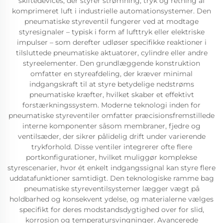
skiftedevices, der styrer strømning, tryk og retning af
komprimeret luft i industrielle automationsystemer. Den
pneumatiske styreventil fungerer ved at modtage
styresignaler – typisk i form af lufttryk eller elektriske
impulser – som derefter udløser specifikke reaktioner i
tilsluttede pneumatiske aktuatorer, cylindre eller andre
styreelementer. Den grundlæggende konstruktion
omfatter en styreafdeling, der kræver minimal
indgangskraft til at styre betydelige nedstrøms
pneumatiske kræfter, hvilket skaber et effektivt
forstærkningssystem. Moderne teknologi inden for
pneumatiske styreventiler omfatter præcisionsfremstillede
interne komponenter såsom membraner, fjedre og
ventilsæder, der sikrer pålidelig drift under varierende
trykforhold. Disse ventiler integrerer ofte flere
portkonfigurationer, hvilket muliggør komplekse
styrescenarier, hvor ét enkelt indgangssignal kan styre flere
uddatafunktioner samtidigt. Den teknologiske ramme bag
pneumatiske styreventilsystemer lægger vægt på
holdbarhed og konsekvent ydelse, og materialerne vælges
specifikt for deres modstandsdygtighed over for slid,
korrosion og temperatursvingninger. Avancerede