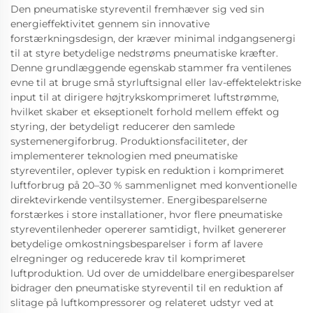
Den pneumatiske styreventil fremhæver sig ved sin
energieffektivitet gennem sin innovative
forstærkningsdesign, der kræver minimal indgangsenergi
til at styre betydelige nedstrøms pneumatiske kræfter.
Denne grundlæggende egenskab stammer fra ventilenes
evne til at bruge små styrluftsignal eller lav-effektelektriske
input til at dirigere højtrykskomprimeret luftstrømme,
hvilket skaber et ekseptionelt forhold mellem effekt og
styring, der betydeligt reducerer den samlede
systemenergiforbrug. Produktionsfaciliteter, der
implementerer teknologien med pneumatiske
styreventiler, oplever typisk en reduktion i komprimeret
luftforbrug på 20–30 % sammenlignet med konventionelle
direktevirkende ventilsystemer. Energibesparelserne
forstærkes i store installationer, hvor flere pneumatiske
styreventilenheder opererer samtidigt, hvilket genererer
betydelige omkostningsbesparelser i form af lavere
elregninger og reducerede krav til komprimeret
luftproduktion. Ud over de umiddelbare energibesparelser
bidrager den pneumatiske styreventil til en reduktion af
slitage på luftkompressorer og relateret udstyr ved at