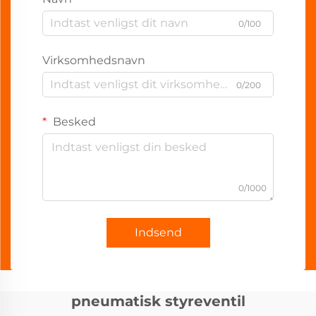
0/100
Virksomhedsnavn
0/200
Besked
0/1000
Indsend
pneumatisk styreventil