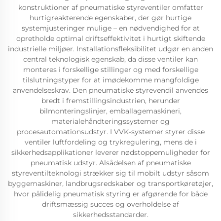
konstruktioner af pneumatiske styreventiler omfatter
hurtigreakterende egenskaber, der gør hurtige
systemjusteringer mulige – en nødvendighed for at
opretholde optimal driftseffektivitet i hurtigt skiftende
industrielle miljøer. Installationsfleksibilitet udgør en anden
central teknologisk egenskab, da disse ventiler kan
monteres i forskellige stillinger og med forskellige
tilslutningstyper for at imødekomme mangfoldige
anvendelseskrav. Den pneumatiske styrevendil anvendes
bredt i fremstillingsindustrien, herunder
bilmonteringslinjer, emballagemaskineri,
materialehåndteringssystemer og
procesautomationsudstyr. I VVK-systemer styrer disse
ventiler luftfordeling og trykregulering, mens de i
sikkerhedsapplikationer leverer nødstoppemuligheder for
pneumatisk udstyr. Alsådelsen af pneumatiske
styreventilteknologi strækker sig til mobilt udstyr såsom
byggemaskiner, landbrugsredskaber og transportkøretøjer,
hvor pålidelig pneumatisk styring er afgørende for både
driftsmæssig succes og overholdelse af
sikkerhedsstandarder.