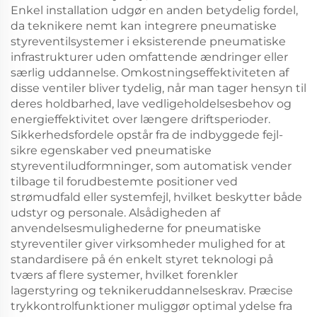
Enkel installation udgør en anden betydelig fordel,
da teknikere nemt kan integrere pneumatiske
styreventilsystemer i eksisterende pneumatiske
infrastrukturer uden omfattende ændringer eller
særlig uddannelse. Omkostningseffektiviteten af
disse ventiler bliver tydelig, når man tager hensyn til
deres holdbarhed, lave vedligeholdelsesbehov og
energieffektivitet over længere driftsperioder.
Sikkerhedsfordele opstår fra de indbyggede fejl-
sikre egenskaber ved pneumatiske
styreventiludformninger, som automatisk vender
tilbage til forudbestemte positioner ved
strømudfald eller systemfejl, hvilket beskytter både
udstyr og personale. Alsådigheden af
anvendelsesmulighederne for pneumatiske
styreventiler giver virksomheder mulighed for at
standardisere på én enkelt styret teknologi på
tværs af flere systemer, hvilket forenkler
lagerstyring og teknikeruddannelseskrav. Præcise
trykkontrolfunktioner muliggør optimal ydelse fra