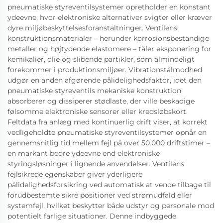
pneumatiske styreventilsystemer opretholder en konstant
ydeevne, hvor elektroniske alternativer svigter eller kræver
dyre miljøbeskyttelsesforanstaltninger. Ventilens
konstruktionsmaterialer – herunder korrosionsbestandige
metaller og højtydende elastomere – tåler eksponering for
kemikalier, olie og slibende partikler, som almindeligt
forekommer i produktionsmiljøer. Vibrationstålmodhed
udgør en anden afgørende pålidelighedsfaktor, idet den
pneumatiske styreventils mekaniske konstruktion
absorberer og dissiperer stødlaste, der ville beskadige
følsomme elektroniske sensorer eller kredsløbskort.
Feltdata fra anlæg med kontinuerlig drift viser, at korrekt
vedligeholdte pneumatiske styreventilsystemer opnår en
gennemsnitlig tid mellem fejl på over 50.000 driftstimer –
en markant bedre ydeevne end elektroniske
styringsløsninger i lignende anvendelser. Ventilens
fejlsikrede egenskaber giver yderligere
pålidelighedsforsikring ved automatisk at vende tilbage til
forudbestemte sikre positioner ved strømudfald eller
systemfejl, hvilket beskytter både udstyr og personale mod
potentielt farlige situationer. Denne indbyggede