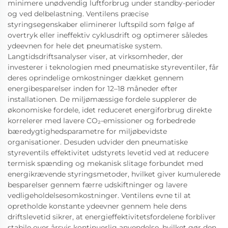
minimere unødvendig luftforbrug under standby-perioder
og ved delbelastning. Ventilens præcise
styringsegenskaber eliminerer luftspild som følge af
overtryk eller ineffektiv cyklusdrift og optimerer således
ydeevnen for hele det pneumatiske system.
Langtidsdriftsanalyser viser, at virksomheder, der
investerer i teknologien med pneumatiske styreventiler, får
deres oprindelige omkostninger dækket gennem
energibesparelser inden for 12–18 måneder efter
installationen. De miljømæssige fordele supplerer de
økonomiske fordele, idet reduceret energiforbrug direkte
korrelerer med lavere CO₂-emissioner og forbedrede
bæredygtighedsparametre for miljøbevidste
organisationer. Desuden udvider den pneumatiske
styreventils effektivitet udstyrets levetid ved at reducere
termisk spænding og mekanisk slitage forbundet med
energikrævende styringsmetoder, hvilket giver kumulerede
besparelser gennem færre udskiftninger og lavere
vedligeholdelsesomkostninger. Ventilens evne til at
opretholde konstante ydeevner gennem hele dens
driftslevetid sikrer, at energieffektivitetsfordelene forbliver
stabile over årsvis kontinuerlig anvendelse, hvilket gør den