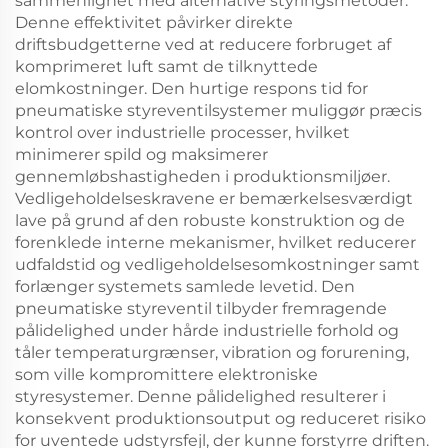
sammenlignet med alternative styringsmetoder.
Denne effektivitet påvirker direkte
driftsbudgetterne ved at reducere forbruget af
komprimeret luft samt de tilknyttede
elomkostninger. Den hurtige respons tid for
pneumatiske styreventilsystemer muliggør præcis
kontrol over industrielle processer, hvilket
minimerer spild og maksimerer
gennemløbshastigheden i produktionsmiljøer.
Vedligeholdelseskravene er bemærkelsesværdigt
lave på grund af den robuste konstruktion og de
forenklede interne mekanismer, hvilket reducerer
udfaldstid og vedligeholdelsesomkostninger samt
forlænger systemets samlede levetid. Den
pneumatiske styreventil tilbyder fremragende
pålidelighed under hårde industrielle forhold og
tåler temperaturgrænser, vibration og forurening,
som ville kompromittere elektroniske
styresystemer. Denne pålidelighed resulterer i
konsekvent produktionsoutput og reduceret risiko
for uventede udstyrsfejl, der kunne forstyrre driften.