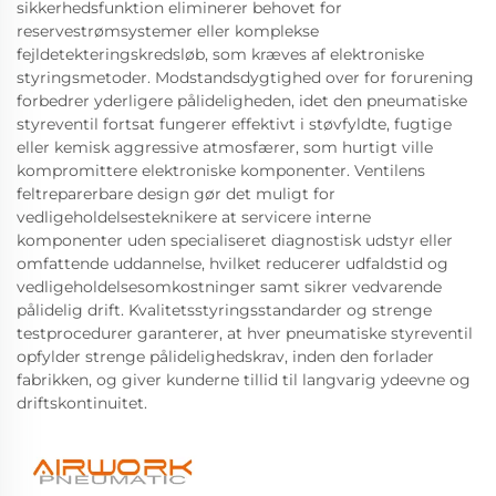
sikkerhedsfunktion eliminerer behovet for
reservestrømsystemer eller komplekse
fejldetekteringskredsløb, som kræves af elektroniske
styringsmetoder. Modstandsdygtighed over for forurening
forbedrer yderligere pålideligheden, idet den pneumatiske
styreventil fortsat fungerer effektivt i støvfyldte, fugtige
eller kemisk aggressive atmosfærer, som hurtigt ville
kompromittere elektroniske komponenter. Ventilens
feltreparerbare design gør det muligt for
vedligeholdelsesteknikere at servicere interne
komponenter uden specialiseret diagnostisk udstyr eller
omfattende uddannelse, hvilket reducerer udfaldstid og
vedligeholdelsesomkostninger samt sikrer vedvarende
pålidelig drift. Kvalitetsstyringsstandarder og strenge
testprocedurer garanterer, at hver pneumatiske styreventil
opfylder strenge pålidelighedskrav, inden den forlader
fabrikken, og giver kunderne tillid til langvarig ydeevne og
driftskontinuitet.