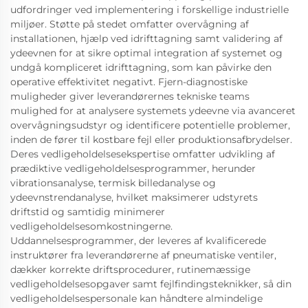
udfordringer ved implementering i forskellige industrielle
miljøer. Støtte på stedet omfatter overvågning af
installationen, hjælp ved idrifttagning samt validering af
ydeevnen for at sikre optimal integration af systemet og
undgå kompliceret idrifttagning, som kan påvirke den
operative effektivitet negativt. Fjern-diagnostiske
muligheder giver leverandørernes tekniske teams
mulighed for at analysere systemets ydeevne via avanceret
overvågningsudstyr og identificere potentielle problemer,
inden de fører til kostbare fejl eller produktionsafbrydelser.
Deres vedligeholdelsesekspertise omfatter udvikling af
prædiktive vedligeholdelsesprogrammer, herunder
vibrationsanalyse, termisk billedanalyse og
ydeevnstrendanalyse, hvilket maksimerer udstyrets
driftstid og samtidig minimerer
vedligeholdelsesomkostningerne.
Uddannelsesprogrammer, der leveres af kvalificerede
instruktører fra leverandørerne af pneumatiske ventiler,
dækker korrekte driftsprocedurer, rutinemæssige
vedligeholdelsesopgaver samt fejlfindingsteknikker, så din
vedligeholdelsespersonale kan håndtere almindelige