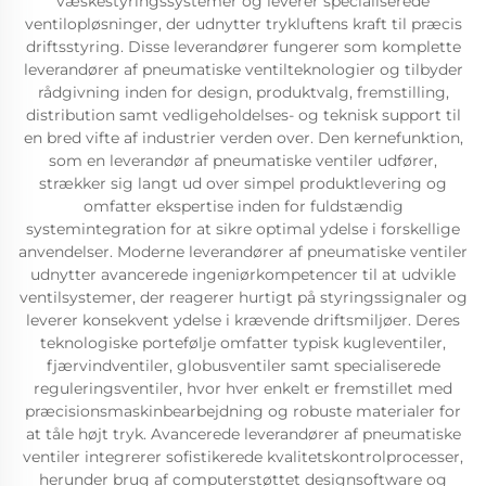
væskestyringssystemer og leverer specialiserede
ventilopløsninger, der udnytter trykluftens kraft til præcis
driftsstyring. Disse leverandører fungerer som komplette
leverandører af pneumatiske ventilteknologier og tilbyder
rådgivning inden for design, produktvalg, fremstilling,
distribution samt vedligeholdelses- og teknisk support til
en bred vifte af industrier verden over. Den kernefunktion,
som en leverandør af pneumatiske ventiler udfører,
strækker sig langt ud over simpel produktlevering og
omfatter ekspertise inden for fuldstændig
systemintegration for at sikre optimal ydelse i forskellige
anvendelser. Moderne leverandører af pneumatiske ventiler
udnytter avancerede ingeniørkompetencer til at udvikle
ventilsystemer, der reagerer hurtigt på styringssignaler og
leverer konsekvent ydelse i krævende driftsmiljøer. Deres
teknologiske portefølje omfatter typisk kugleventiler,
fjærvindventiler, globusventiler samt specialiserede
reguleringsventiler, hvor hver enkelt er fremstillet med
præcisionsmaskinbearbejdning og robuste materialer for
at tåle højt tryk. Avancerede leverandører af pneumatiske
ventiler integrerer sofistikerede kvalitetskontrolprocesser,
herunder brug af computerstøttet designsoftware og