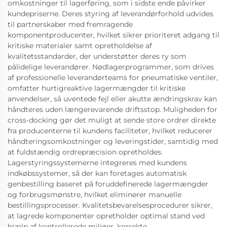
omkostninger til lagerføring, som i sidste ende påvirker
kundepriserne. Deres styring af leverandørforhold udvides
til partnerskaber med fremragende
komponentproducenter, hvilket sikrer prioriteret adgang til
kritiske materialer samt opretholdelse af
kvalitetsstandarder, der understøtter deres ry som
pålidelige leverandører. Nødlagerprogrammer, som drives
af professionelle leverandørteams for pneumatiske ventiler,
omfatter hurtigreaktive lagermængder til kritiske
anvendelser, så uventede fejl eller akutte ændringskrav kan
håndteres uden længerevarende driftsstop. Muligheden for
cross-docking gør det muligt at sende store ordrer direkte
fra producenterne til kundens faciliteter, hvilket reducerer
håndteringsomkostninger og leveringstider, samtidig med
at fuldstændig ordrepræcision opretholdes.
Lagerstyringssystemerne integreres med kundens
indkøbssystemer, så der kan foretages automatisk
genbestilling baseret på foruddefinerede lagermængder
og forbrugsmønstre, hvilket eliminerer manuelle
bestillingsprocesser. Kvalitetsbevarelsesprocedurer sikrer,
at lagrede komponenter opretholder optimal stand ved
hjælp af kontrollerede miljøer, korrekte