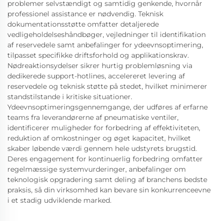
problemer selvstændigt og samtidig genkende, hvornår
professionel assistance er nødvendig. Teknisk
dokumentationsstøtte omfatter detaljerede
vedligeholdelseshåndbøger, vejledninger til identifikation
af reservedele samt anbefalinger for ydeevnsoptimering,
tilpasset specifikke driftsforhold og applikationskrav.
Nødreaktionsydelser sikrer hurtig problemløsning via
dedikerede support-hotlines, accelereret levering af
reservedele og teknisk støtte på stedet, hvilket minimerer
standstilstande i kritiske situationer.
Ydeevnsoptimeringsgennemgange, der udføres af erfarne
teams fra leverandørerne af pneumatiske ventiler,
identificerer muligheder for forbedring af effektiviteten,
reduktion af omkostninger og øget kapacitet, hvilket
skaber løbende værdi gennem hele udstyrets brugstid.
Deres engagement for kontinuerlig forbedring omfatter
regelmæssige systemvurderinger, anbefalinger om
teknologisk opgradering samt deling af branchens bedste
praksis, så din virksomhed kan bevare sin konkurrenceevne
i et stadig udviklende marked.