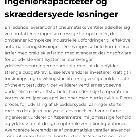
ingeniørkapaciteter og
skræddersyede løsninger
En ledende leverandør af pneumatiske ventiler adskiller sig
ved omfattende ingeniørmæssige kompetencer, der
omdanner komplekse industrielle udfordringer til effektive
automatiseringsløsninger. Deres ingeniørhold kombinerer
årtier med praktisk erfaring med avanceret designsoftware
for at udvikle ventilsystemer, der overgår
ydelsesforventningerne samtidig med, at de opfylder
strenge budgetkrav. Disse leverandører investerer kraftigt i
forsknings- og udviklingsfaciliteter og vedligeholder state-
of-the-art testudstyr, der validerer ventilernes ydeevne
under ekstreme driftsforhold, herunder høje temperaturer,
korrosive miljøer og applikationer med hurtig cyklus. Deres
proces for udvikling af skræddersyede løsninger starter
med en detaljeret analyse af anvendelsen, hvor erfarne
ingeniører vurderer driftsparametre, miljømæssige forhold
og ydekrav for at designe optimale ventilkonfigurationer.
Avancerede leverandører af pneumatiske ventiler anvender
computerværktøjer til konstruktion (CAD-systemer), der