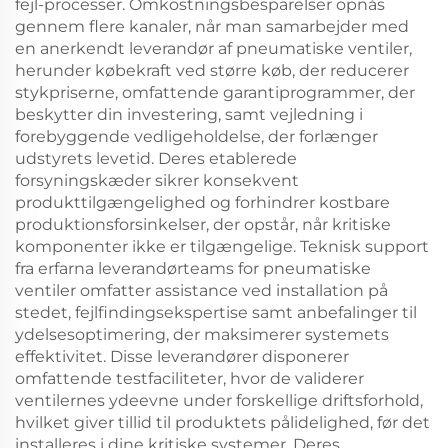
fejl-processer. Omkostningsbesparelser opnås
gennem flere kanaler, når man samarbejder med
en anerkendt leverandør af pneumatiske ventiler,
herunder købekraft ved større køb, der reducerer
stykpriserne, omfattende garantiprogrammer, der
beskytter din investering, samt vejledning i
forebyggende vedligeholdelse, der forlænger
udstyrets levetid. Deres etablerede
forsyningskæder sikrer konsekvent
produkttilgængelighed og forhindrer kostbare
produktionsforsinkelser, der opstår, når kritiske
komponenter ikke er tilgængelige. Teknisk support
fra erfarna leverandørteams for pneumatiske
ventiler omfatter assistance ved installation på
stedet, fejlfindingsekspertise samt anbefalinger til
ydelsesoptimering, der maksimerer systemets
effektivitet. Disse leverandører disponerer
omfattende testfaciliteter, hvor de validerer
ventilernes ydeevne under forskellige driftsforhold,
hvilket giver tillid til produktets pålidelighed, før det
installeres i dine kritiske systemer. Deres