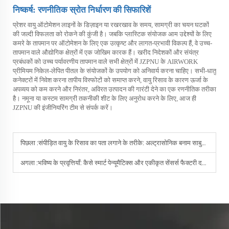
निष्कर्ष: रणनीतिक स्रोत निर्धारण की सिफारिशें
प्रेशर वायु ऑटोमेशन लाइनों के डिज़ाइन या रखरखाव के समय, सामग्री का चयन घटकों
की जल्दी विफलता को रोकने की कुंजी है। जबकि प्लास्टिक संयोजक आम उद्देश्यों के लिए
कमरे के तापमान पर ऑटोमेशन के लिए एक उत्कृष्ट और लागत-प्रभावी विकल्प हैं, वे उच्च-
तापमान वाले औद्योगिक क्षेत्रों में एक जोखिम कारक हैं। खरीद निदेशकों और संयंत्र
प्रबंधकों को उच्च पर्यावरणीय तापमान वाले सभी क्षेत्रों में JZPNU के AIRWORK
प्रीमियम निकेल-लेपित पीतल के संयोजकों के उपयोग को अनिवार्य करना चाहिए। सभी-धातु
कनेक्टरों में निवेश करना तापीय विस्फोटों को समाप्त करने, वायु रिसाव के कारण ऊर्जा के
अपव्यय को कम करने और निरंतर, अविरत उत्पादन की गारंटी देने का एक रणनीतिक तरीका
है। नमूना या कस्टम सामग्री तकनीकी शीट के लिए अनुरोध करने के लिए, आज ही
JZPNU की इंजीनियरिंग टीम से संपर्क करें।
पिछला :
संपीड़ित वायु के रिसाव का पता लगाने के तरीके: अल्ट्रासोनिक बनाम साबुन-बुलबुला विधि
अगला :
भविष्य के प्रवृत्तियाँ: कैसे स्मार्ट पेन्यूमैटिक्स और एकीकृत सेंसर्स फैक्टरी दक्षता को बदल रहे हैं