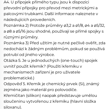
A4. U přípojek přímého typu jsou k dispozici
převodní přípojky pro převod mezi metrickými a
palcovými trubkami. Další informace naleznete v
následujících provedeních.
Poznámka 2) Protože průměry ø3,2 a ø1/8, ø4 a ø5/32,
a ø8 a ø5/16 jsou shodné, používají se přímé spojky s
různými průměry.
Poznámka 3) Před užitím je nutné pečlivě ověřit, zda
nedochází k žádným problémům, pokud se používá
potrubí od jiného výrobce.
Otázka 5. Je u jednoduchých (one-touch) spojek
uvnitř použit křemík? (Použití křemíku v
mechanismech zařízení je pro uživatele
problematické.)
Odpověď 5. Křemík je chemický prvek (Si), známý
zejména jako materiál pro polovodiče.
Křemičitan (silikon) naopak představuje umělou
sloučeninu vytvořenou z křemíku (hlavní složka
siloxanu).