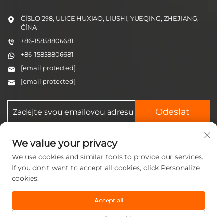
ČÍSLO 298, ULICE HUXIAO, LIUSHI, YUEQING, ZHEJIANG,
ČÍNA
+86-15858806681
+86-15858806681
[email protected]
[email protected]
Odeslat
We value your privacy
We use cookies and similar tools to provide our services.
If you don't want to accept all cookies, click Personalize
cookies.
Všechna práva vyhrazena ©
2025 Zhejiang Jinzhi
Accept all
Pneumatic Technology Co., Ltd.
Zásady ochrany soukromí