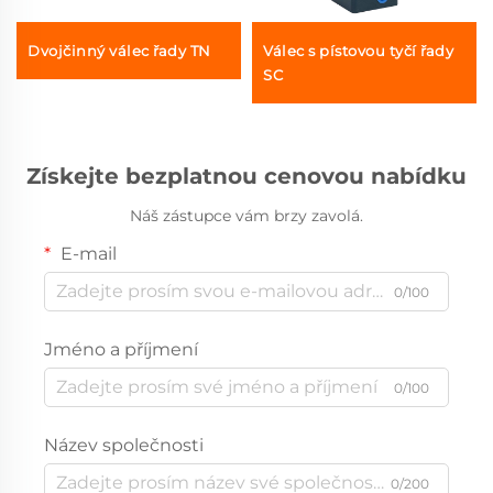
Dvojčinný válec řady TN
Válec s pístovou tyčí řady
SC
Získejte bezplatnou cenovou nabídku
Náš zástupce vám brzy zavolá.
E-mail
0/100
Jméno a příjmení
0/100
Název společnosti
0/200