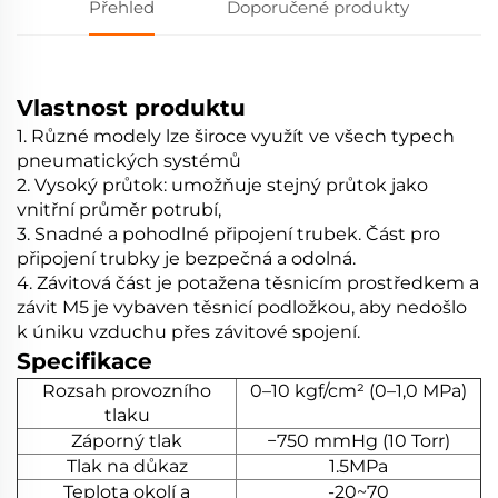
Přehled
Doporučené produkty
Vlastnost produktu
1. Různé modely lze široce využít ve všech typech
pneumatických systémů
2. Vysoký průtok: umožňuje stejný průtok jako
vnitřní průměr potrubí,
3. Snadné a pohodlné připojení trubek. Část pro
připojení trubky je bezpečná a odolná.
4. Závitová část je potažena těsnicím prostředkem a
závit M5 je vybaven těsnicí podložkou, aby nedošlo
k úniku vzduchu přes závitové spojení.
Specifikace
Rozsah provozního
0–10 kgf/cm² (0–1,0 MPa)
tlaku
Záporný tlak
−750 mmHg (10 Torr)
Tlak na důkaz
1.5MPa
Teplota okolí a
-20~70