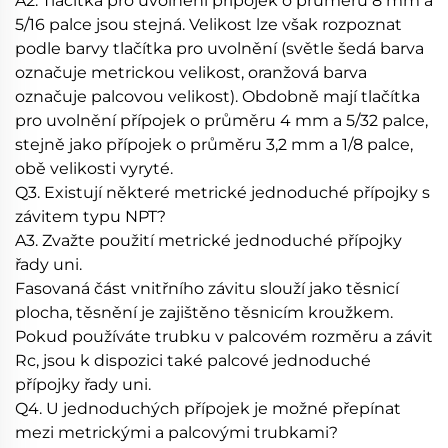
A2. Tlačítka pro uvolnění přípojek o průměru 8 mm a
5/16 palce jsou stejná. Velikost lze však rozpoznat
podle barvy tlačítka pro uvolnění (světle šedá barva
označuje metrickou velikost, oranžová barva
označuje palcovou velikost). Obdobně mají tlačítka
pro uvolnění přípojek o průměru 4 mm a 5/32 palce,
stejně jako přípojek o průměru 3,2 mm a 1/8 palce,
obě velikosti vyryté.
Q3. Existují některé metrické jednoduché přípojky s
závitem typu NPT?
A3. Zvažte použití metrické jednoduché přípojky
řady uni.
Fasovaná část vnitřního závitu slouží jako těsnicí
plocha, těsnění je zajištěno těsnicím kroužkem.
Pokud používáte trubku v palcovém rozměru a závit
Rc, jsou k dispozici také palcové jednoduché
přípojky řady uni.
Q4. U jednoduchých přípojek je možné přepínat
mezi metrickými a palcovými trubkami?