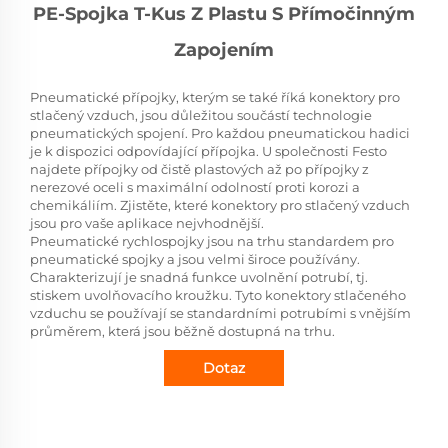
PE-Spojka T-Kus Z Plastu S Přímočinným
Zapojením
Pneumatické přípojky, kterým se také říká konektory pro
stlačený vzduch, jsou důležitou součástí technologie
pneumatických spojení. Pro každou pneumatickou hadici
je k dispozici odpovídající přípojka. U společnosti Festo
najdete přípojky od čistě plastových až po přípojky z
nerezové oceli s maximální odolností proti korozi a
chemikáliím. Zjistěte, které konektory pro stlačený vzduch
jsou pro vaše aplikace nejvhodnější.
Pneumatické rychlospojky jsou na trhu standardem pro
pneumatické spojky a jsou velmi široce používány.
Charakterizují je snadná funkce uvolnění potrubí, tj.
stiskem uvolňovacího kroužku. Tyto konektory stlačeného
vzduchu se používají se standardními potrubími s vnějším
průměrem, která jsou běžně dostupná na trhu.
Dotaz