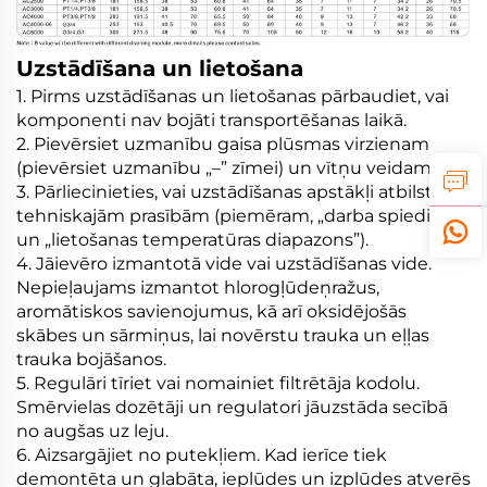
Uzstādīšana un lietošana
1. Pirms uzstādīšanas un lietošanas pārbaudiet, vai
komponenti nav bojāti transportēšanas laikā.
2. Pievērsiet uzmanību gaisa plūsmas virzienam
(pievērsiet uzmanību „–” zīmei) un vītņu veidam.
3. Pārliecinieties, vai uzstādīšanas apstākļi atbilst
tehniskajām prasībām (piemēram, „darba spiediens”
un „lietošanas temperatūras diapazons”).
4. Jāievēro izmantotā vide vai uzstādīšanas vide.
Nepieļaujams izmantot hlorogļūdeņražus,
aromātiskos savienojumus, kā arī oksidējošās
skābes un sārmiņus, lai novērstu trauka un eļļas
trauka bojāšanos.
5. Regulāri tīriet vai nomainiet filtrētāja kodolu.
Smērvielas dozētāji un regulatori jāuzstāda secībā
no augšas uz leju.
6. Aizsargājiet no putekļiem. Kad ierīce tiek
demontēta un glabāta, ieplūdes un izplūdes atverēs