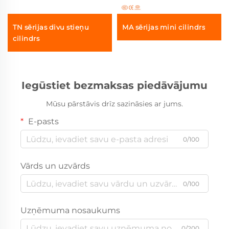
TN sērijas divu stieņu
MA sērijas mini cilindrs
cilindrs
Iegūstiet bezmaksas piedāvājumu
Mūsu pārstāvis drīz sazināsies ar jums.
E-pasts
0/100
Vārds un uzvārds
0/100
Uzņēmuma nosaukums
0/200