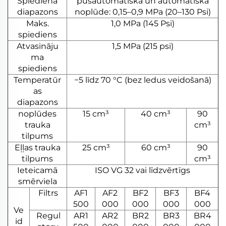
Spiediena
pusautomātiska un automātiska
diapazons
noplūde: 0,15–0,9 MPa (20–130 Psi)
Maks.
1,0 MPa (145 Psi)
spiediens
Atvasināju
1,5 MPa (215 psi)
ma
spiediens
Temperatūr
−5 līdz 70 °C (bez ledus veidošanā)
as
diapazons
noplūdes
15 cm³
40 cm³
90
trauka
cm³
tilpums
Eļļas trauka
25 cm³
60 cm³
90
tilpums
cm³
Ieteicamā
ISO VG 32 vai līdzvērtīgs
smērviela
Filtrs
AF1
AF2
BF2
BF3
BF4
500
000
000
000
000
Ve
Regul
AR1
AR2
BR2
BR3
BR4
id