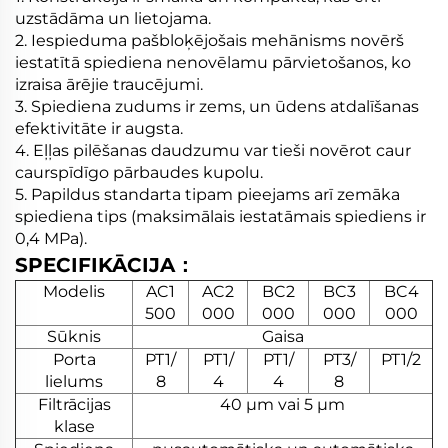
uzstādāma un lietojama.
2. Iespieduma pašbloķējošais mehānisms novērš
iestatītā spiediena nenovēlamu pārvietošanos, ko
izraisa ārējie traucējumi.
3. Spiediena zudums ir zems, un ūdens atdalīšanas
efektivitāte ir augsta.
4. Eļļas pilēšanas daudzumu var tieši novērot caur
caurspīdīgo pārbaudes kupolu.
5. Papildus standarta tipam pieejams arī zemāka
spiediena tips (maksimālais iestatāmais spiediens ir
0,4 MPa).
SPECIFIKĀCIJA：
Modelis
AC1
AC2
BC2
BC3
BC4
500
000
000
000
000
Sūknis
Gaisa
Porta
PT1/
PT1/
PT1/
PT3/
PT1/2
lielums
8
4
4
8
Filtrācijas
40 µm vai 5 µm
klase