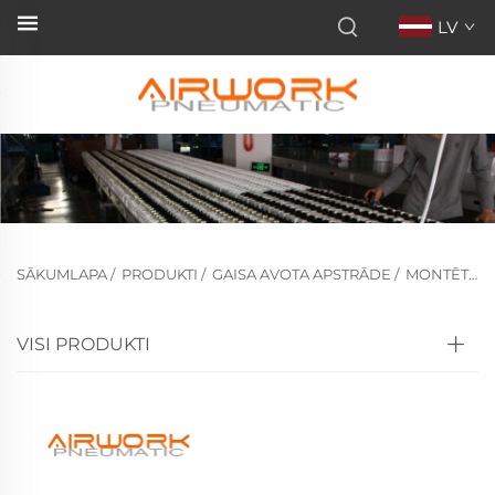
LV
SĀKUMLAPA
/
PRODUKTI
/
GAISA AVOTA APSTRĀDE
/
MONTĒTI FRL
VISI PRODUKTI