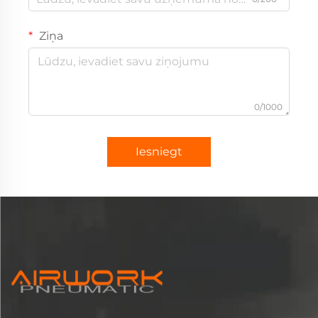
Ziņa
0/1000
Iesniegt