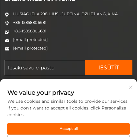
HUŠIAO IELA 298, LIUŠI, JUEČINA, DZHEJIANG, ĶĪNA
+86-15858806681
+86-15858806681
[email protected]
[email protected]
IESŪTĪT
We value your privacy
We use cookies and similar tools to provide our services.
If you don't want to accept all cookies, click Personalize
cookies.
Autortiesības © 2025 Zhejiang
Jinzhi Pneumatikas
tehnoloģiju ko., ltd. Visas
Accept all
tiesības aizsargātas.