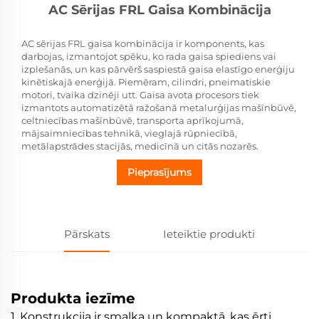
AC Sērijas FRL Gaisa Kombinācija
AC sērijas FRL gaisa kombinācija ir komponents, kas
darbojas, izmantojot spēku, ko rada gaisa spiediens vai
izplešanās, un kas pārvērš saspiestā gaisa elastīgo enerģiju
kinētiskajā enerģijā. Piemēram, cilindri, pneimatiskie
motori, tvaika dzinēji utt. Gaisa avota procesors tiek
izmantots automatizētā ražošanā metalurģijas mašīnbūvē,
celtniecības mašīnbūvē, transporta aprīkojumā,
mājsaimniecības tehnikā, vieglajā rūpniecībā,
metālapstrādes stacijās, medicīnā un citās nozarēs.
Pieprasījums
Pārskats
Ieteiktie produkti
Produkta iezīme
1. Konstrukcija ir smalka un kompaktā, kas ērti