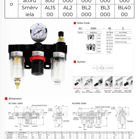
atoru
500
000
000
000
000
o
Smērv
AL15
AL2
BL2
BL3
BL40
iela
00
000
000
000
00