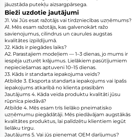
jāuzstāda putekļu aizsargpārsega.
Bieži uzdotie jautājumi
J1. Vai Jūs esat ražotājs vai tirdzniecības uzņēmums?
A1. Mēs esam ražotājs, kas galvenokārt ražo
savienojumus, cilindrus un caurules augstas
kvalitātes izpildījumā.
J2. Kāds ir piegādes laiks?
A2. Parastajiem modeļiem — 1–3 dienas, jo mums ir
iespēja uzturēt krājumus. Lielākiem pasūtījumiem
nepieciešamas aptuveni 10–15 dienas.
J3. Kāds ir standarta iepakojuma veids?
Atbilde 3. Eksporta standarta iepakojums vai īpašs
iepakojums atkarībā no klienta prasībām
Jautājums 4. Kāda veida produktu kvalitāti jūsu
rūpnīca piedāvā?
Atbilde 4. Mēs esam trīs lielāko pneimatisko
uzņēmumu piegādātāji. Mēs piedāvājam augstākās
kvalitātes produktus, lai palīdzētu klientiem iegūt
lielāku tirgu.
Jautājums 5. Vai jūs pieņemat OEM darījumus?