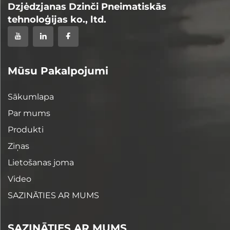
Dzjėdzjanas Dzinči Pneimatiskās
tehnoloģijas ko., ltd.
Mūsu Pakalpojumi
Sākumlapa
Par mums
Produkti
Ziņas
Lietošanas joma
Video
SAZINĀTIES AR MUMS
SAZINĀTIES AR MUMS