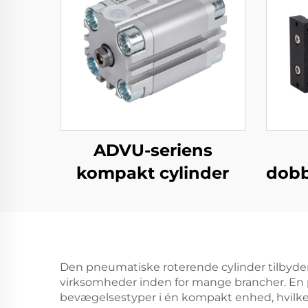
ADVU-seriens
kompakt cylinder
dobb
Den pneumatiske roterende cylinder tilbyder t
virksomheder inden for mange brancher. En p
bevægelsestyper i én kompakt enhed, hvilket