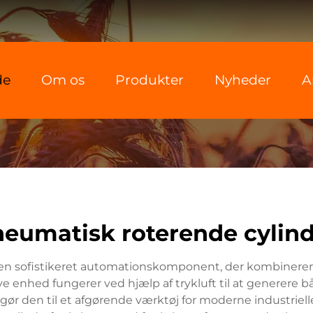
de
Om os
Produkter
Nyheder
A
eumatisk roterende cylin
en sofistikeret automationskomponent, der kombinere
ve enhed fungerer ved hjælp af trykluft til at generer
t gør den til et afgørende værktøj for moderne industri