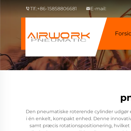
Tlf.:
+86-15858806681
E-mail:
Forsi
pn
Den pneumatiske roterende cylinder udgør 
i én enkelt, kompakt enhed. Denne innovati
samt præcis rotationspositionering, hvilke