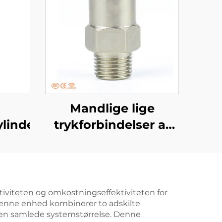
Mandlige lige
linder
trykforbindelser af
messing (one-touch-
forbindelser)
ktiviteten og omkostningseffektiviteten for
 denne enhed kombinerer to adskilte
 den samlede systemstørrelse. Denne