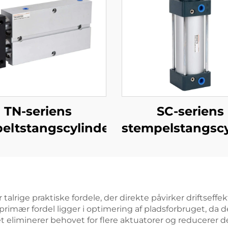
TN-seriens
SC-seriens
eltstangscylinder
stempelstangscy
alrige praktiske fordele, der direkte påvirker driftseffe
rimær fordel ligger i optimering af pladsforbruget, da
 eliminerer behovet for flere aktuatorer og reducerer