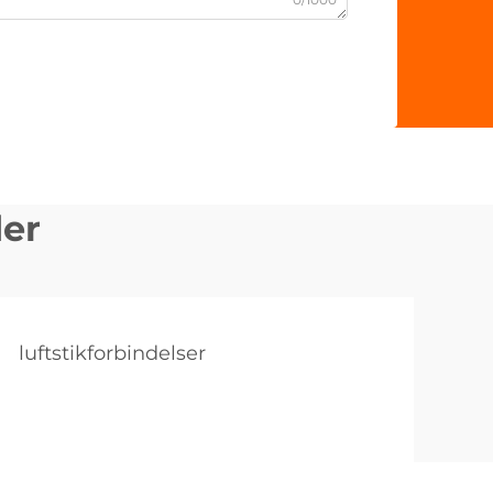
der
luftstikforbindelser