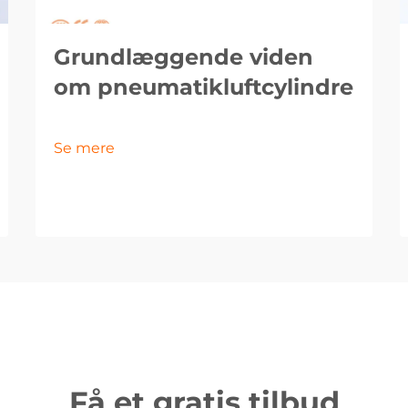
Grundlæggende viden
om pneumatikluftcylindre
Se mere
Få et gratis tilbud