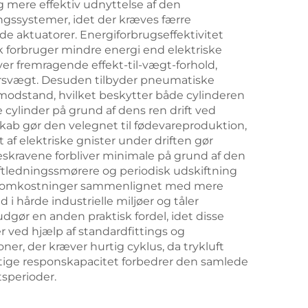
g mere effektiv udnyttelse af den
ngssystemer, idet der kræves færre
 aktuatorer. Energiforbrugseffektivitet
k forbruger mindre energi end elektriske
er fremragende effekt-til-vægt-forhold,
styrsvægt. Desuden tilbyder pneumatiske
modstand, hvilket beskytter både cylinderen
cylinder på grund af dens ren drift ved
skab gør den velegnet til fødevareproduktion,
 af elektriske gnister under driften gør
eskravene forbliver minimale på grund af den
uftledningssmørere og periodisk udskiftning
riftsomkostninger sammenlignet med mere
 hårde industrielle miljøer og tåler
dgør en anden praktisk fordel, idet disse
r ved hjælp af standardfittings og
er, der kræver hurtig cyklus, da trykluft
rtige responskapacitet forbedrer den samlede
sperioder.