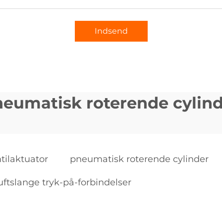
Indsend
eumatisk roterende cylin
tilaktuator
pneumatisk roterende cylinder
uftslange tryk-på-forbindelser