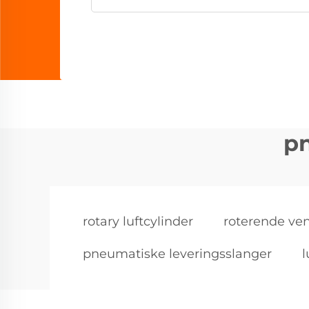
pn
rotary luftcylinder
roterende ven
pneumatiske leveringsslanger
l