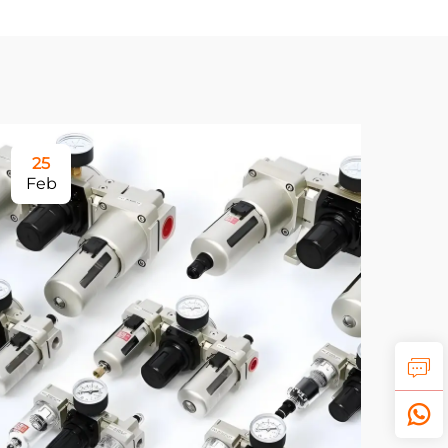
25
Feb