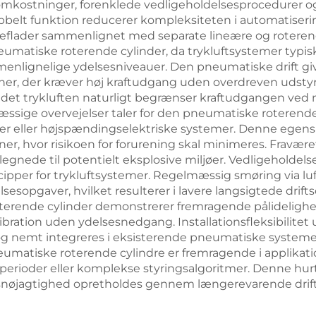
onsomkostninger, forenklede vedligeholdelsesprocedurer o
belt funktion reducerer kompleksiteten i automatiseri
eflader sammenlignet med separate lineære og roterende
umatiske roterende cylinder, da trykluftsystemer typis
menlignelige ydelsesniveauer. Den pneumatiske drift giv
kationer, der kræver høj kraftudgang uden overdreven ud
idet trykluften naturligt begrænser kraftudgangen ved 
ssige overvejelser taler for den pneumatiske roterende 
æsker eller højspændingselektriske systemer. Denne egen
er, hvor risikoen for forurening skal minimeres. Fraværet
gnede til potentielt eksplosive miljøer. Vedligeholdels
cipper for trykluftsystemer. Regelmæssig smøring via l
lsesopgaver, hvilket resulterer i lavere langsigtede d
rende cylinder demonstrerer fremragende pålidelighed i
ration uden ydelsesnedgang. Installationsfleksibilitet u
er og nemt integreres i eksisterende pneumatiske systeme
umatiske roterende cylindre er fremragende i applikation
sperioder eller komplekse styringsalgoritmer. Denne hu
snøjagtighed opretholdes gennem længerevarende drift