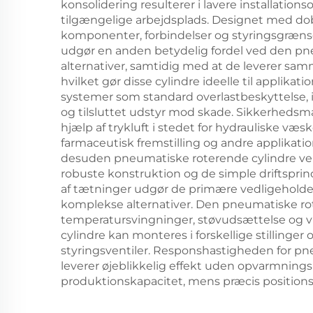
konsolidering resulterer i lavere installati
tilgængelige arbejdsplads. Designet med dob
komponenter, forbindelser og styringsgræns
udgør en anden betydelig fordel ved den pne
alternativer, samtidig med at de leverer sam
hvilket gør disse cylindre ideelle til appli
systemer som standard overlastbeskyttelse, 
og tilsluttet udstyr mod skade. Sikkerhedsmæ
hjælp af trykluft i stedet for hydrauliske v
farmaceutisk fremstilling og andre applikation
desuden pneumatiske roterende cylindre vele
robuste konstruktion og de simple driftsprin
af tætninger udgør de primære vedligeholde
komplekse alternativer. Den pneumatiske rote
temperatursvingninger, støvudsættelse og vib
cylindre kan monteres i forskellige stilling
styringsventiler. Responshastigheden for pne
leverer øjeblikkelig effekt uden opvarmning
produktionskapacitet, mens præcis position