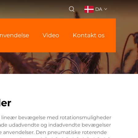
DA
nvendelse
Video
Kontakt os
der
r lineær bevægelse med rotationsmuligheder
e både udadvendte og indadvendte bevægelser
elle anvendelser. Den pneumatiske roterende