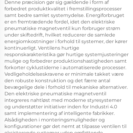
Denne præcision gør sig gældende i form af
forbedret produktkvalitet i fremstillingsprocesser
samt bedre samlet systemydelse. Energiforbruget
er en fremtrædende fordel, idet den elektriske
pneumatiske magnetventil kun forbruger strøm
under skiftedrift, hvilket reducerer de samlede
energiomkostninger i forhold til systemer, der kører
kontinuerligt. Ventilens hurtige
responskarakteristika gør hurtige systemjusteringer
mulige og forbedrer produktionshastigheden samt
forkorter cyklustiderne i automatiserede processer.
Vedligeholdelseskravene er minimale takket være
den robuste konstruktion og det færre antal
bevægelige dele i forhold til mekaniske alternativer.
Den elektriske pneumatiske magnetventil
integreres nahtløst med moderne styresystemer
og understøtter initiativer inden for Industri 4.0
samt implementering af intelligente fabrikker.
Alsådigheden i monteringsmuligheder og
konfigurationer gør det nemt at tilpasse ventilen til
eksisterende systemer uden omfattende