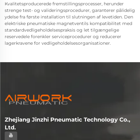
Kvalitetsproducerede fremstillingsprocesser, herunder
strenge test- og valideringsprocedurer, garanterer pålidelig
ydelse fra første installation til slutningen af levetiden. Den
elektriske pneumatiske magnetventils kompatibilitet med
standardvedligeholdelsespraksis og let tilgængelige
reservedele forenkler serviceprocedurer og reducerer
lagerkravene for vedligeholdelsesorganisationer.
Zhejiang Jinzhi Pneumatic Technology Co.,
Ltd.