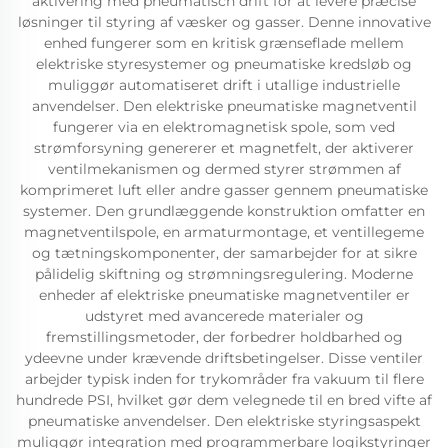
aktivering med pneumatisch drift for at levere præcise
løsninger til styring af væsker og gasser. Denne innovative
enhed fungerer som en kritisk grænseflade mellem
elektriske styresystemer og pneumatiske kredsløb og
muliggør automatiseret drift i utallige industrielle
anvendelser. Den elektriske pneumatiske magnetventil
fungerer via en elektromagnetisk spole, som ved
strømforsyning genererer et magnetfelt, der aktiverer
ventilmekanismen og dermed styrer strømmen af
komprimeret luft eller andre gasser gennem pneumatiske
systemer. Den grundlæggende konstruktion omfatter en
magnetventilspole, en armaturmontage, et ventillegeme
og tætningskomponenter, der samarbejder for at sikre
pålidelig skiftning og strømningsregulering. Moderne
enheder af elektriske pneumatiske magnetventiler er
udstyret med avancerede materialer og
fremstillingsmetoder, der forbedrer holdbarhed og
ydeevne under krævende driftsbetingelser. Disse ventiler
arbejder typisk inden for trykområder fra vakuum til flere
hundrede PSI, hvilket gør dem velegnede til en bred vifte af
pneumatiske anvendelser. Den elektriske styringsaspekt
muliggør integration med programmerbare logikstyringer