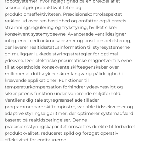
robotsystemer, hvor nøjagtighed på en brøkdel af et
sekund afgør produktkvaliteten og
produktionseffektiviteten. Præcisionskontrolaspektet
rækker ud over ren hastighed og omfatter også præcis
strømningsregulering og trykstyring, hvilket sikrer
konsekvent systemydeevne. Avancerede ventildesigner
integrerer feedbackmekanismer og positionsdetektering,
der leverer realtidsstatusinformation til styresystemerne
og muliggør lukkede styringsstrategier for optimal
ydeevne. Den elektriske pneumatiske magnetventils evne
til at opretholde konsekvente skifteegenskaber over
millioner af driftscykler sikrer langvarig pålidelighed i
krævende applikationer. Funktioner til
temperaturkompensation forhindrer ydeevnesvigt og
sikrer præcis funktion under varierende miljøforhold.
Ventilens digitale styregrænseflade tillader
programmerbare skiftemønstre, variable tidssekvenser og
adaptive styringsalgoritmer, der optimerer systemadfærd
baseret på realtidsbetingelser. Denne
præcisionsstyringskapacitet omsættes direkte til forbedret
produktkvalitet, reduceret spild og forøget operativ
effektivitet for endbrugerne.