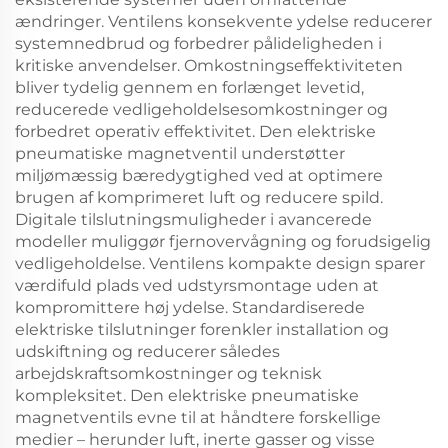
ændringer. Ventilens konsekvente ydelse reducerer
systemnedbrud og forbedrer pålideligheden i
kritiske anvendelser. Omkostningseffektiviteten
bliver tydelig gennem en forlænget levetid,
reducerede vedligeholdelsesomkostninger og
forbedret operativ effektivitet. Den elektriske
pneumatiske magnetventil understøtter
miljømæssig bæredygtighed ved at optimere
brugen af komprimeret luft og reducere spild.
Digitale tilslutningsmuligheder i avancerede
modeller muliggør fjernovervågning og forudsigelig
vedligeholdelse. Ventilens kompakte design sparer
værdifuld plads ved udstyrsmontage uden at
kompromittere høj ydelse. Standardiserede
elektriske tilslutninger forenkler installation og
udskiftning og reducerer således
arbejdskraftsomkostninger og teknisk
kompleksitet. Den elektriske pneumatiske
magnetventils evne til at håndtere forskellige
medier – herunder luft, inerte gasser og visse