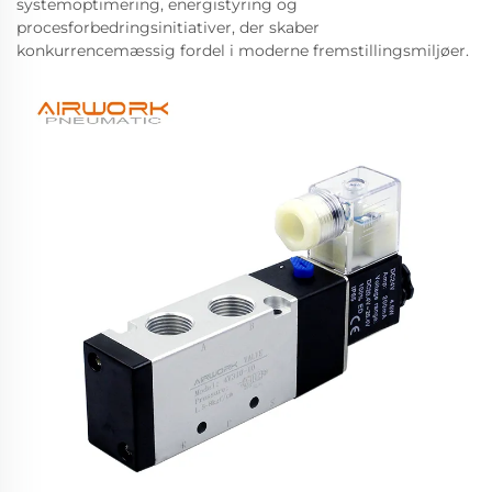
systemoptimering, energistyring og
procesforbedringsinitiativer, der skaber
konkurrencemæssig fordel i moderne fremstillingsmiljøer.