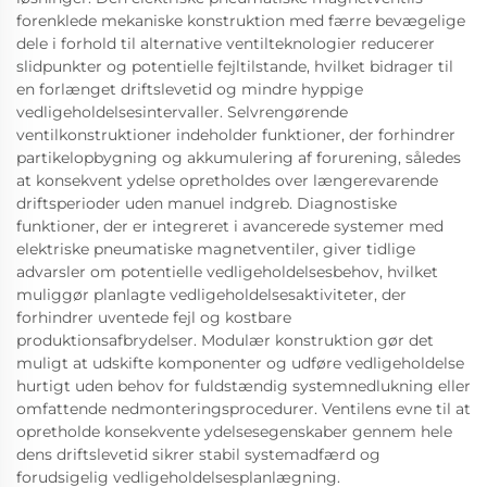
forenklede mekaniske konstruktion med færre bevægelige
dele i forhold til alternative ventilteknologier reducerer
slidpunkter og potentielle fejltilstande, hvilket bidrager til
en forlænget driftslevetid og mindre hyppige
vedligeholdelsesintervaller. Selvrengørende
ventilkonstruktioner indeholder funktioner, der forhindrer
partikelopbygning og akkumulering af forurening, således
at konsekvent ydelse opretholdes over længerevarende
driftsperioder uden manuel indgreb. Diagnostiske
funktioner, der er integreret i avancerede systemer med
elektriske pneumatiske magnetventiler, giver tidlige
advarsler om potentielle vedligeholdelsesbehov, hvilket
muliggør planlagte vedligeholdelsesaktiviteter, der
forhindrer uventede fejl og kostbare
produktionsafbrydelser. Modulær konstruktion gør det
muligt at udskifte komponenter og udføre vedligeholdelse
hurtigt uden behov for fuldstændig systemnedlukning eller
omfattende nedmonteringsprocedurer. Ventilens evne til at
opretholde konsekvente ydelsesegenskaber gennem hele
dens driftslevetid sikrer stabil systemadfærd og
forudsigelig vedligeholdelsesplanlægning.