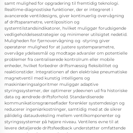
samt mulighed for opgradering til fremtidig teknologi.
Realtime-diagnostiske funktioner, der er integreret i
avancerede ventildesigns, giver kontinuerlig overvågning
af driftsparametre, ventilposition og
systemtilstandsindikatorer, hvilket muliggør forudsigende
vedligeholdelsesstrategier og minimerer utilsigtet nedetid.
Muligheden for fjernovervågning og -styring giver
operatører mulighed for at justere systemparametre,
overvåge ydelsesmål og modtage advarsler om potentielle
problemer fra centraliserede kontrolrum eller mobile
enheder, hvilket forbedrer driftsmæssig fleksibilitet og
reaktionstider. Integrationen af den elektriske pneumatiske
magnetventil med kunstig intelligens og
maskinlæringsalgoritmer muliggør adaptive
styringssystemer, der optimerer ydeevnen ud fra historiske
data og ændrede driftsforhold. Standardiserede
kommunikationsgrænseflader forenkler systemdesign og
reducerer ingeniørkostninger, samtidig med at de sikrer
pålidelig dataudveksling mellem ventilkomponenter og
styringssystemer på højere niveau. Ventilens evne til at
levere detaljerede driftsfeedback understøtter omfattende