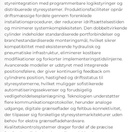
styreintegration med programmerbare logikstyringer og
distribuerede styresystemer. Produktionsfaciliteter opnår
driftsmæssige fordele gennem forenklede
installationsprocedurer, der reducerer idriftsættelsestiden
og minimerer systemkompleksiteten. Den dobbeltvirkende
cylinder indeholder standardiserede portforbindelser og
branchestandardiserede monteringsmål, hvilket sikrer
kompatibilitet med eksisterende hydraulisk og
pneumatiske infrastruktur, eliminerer kostbare
modifikationer og forkorter implementeringstidslinjerne.
Avancerede modeller er udstyret med integrerede
positionsfølere, der giver kontinuerlig feedback om
cylindrens position, hastighed og driftsstatus til
styresystemerne, hvilket muliggør sofistikerede
automatiseringssekvenser og forudsigelig
vedligeholdelsesplanlægning. Teknologien understøtter
flere kommunikationsprotokoller, herunder analoge
udgange, digitale grænseflader og feltbus-konnektivitet,
der tilpasser sig forskellige styresystemarkitekturer uden
behov for ekstra grænsefladehardware.
Kvalitetskontrolsystemer drager fordel af de præcise