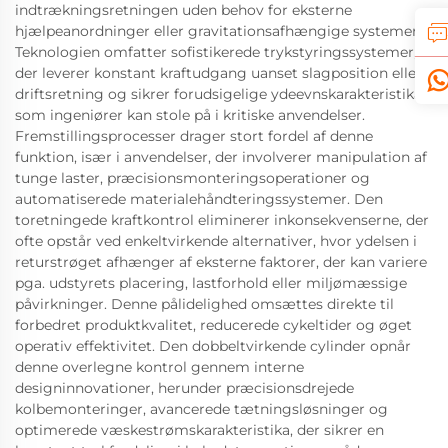
indtrækningsretningen uden behov for eksterne
hjælpeanordninger eller gravitationsafhængige systemer.
Teknologien omfatter sofistikerede trykstyringssystemer,
der leverer konstant kraftudgang uanset slagposition eller
driftsretning og sikrer forudsigelige ydeevnskarakteristika,
som ingeniører kan stole på i kritiske anvendelser.
Fremstillingsprocesser drager stort fordel af denne
funktion, især i anvendelser, der involverer manipulation af
tunge laster, præcisionsmonteringsoperationer og
automatiserede materialehåndteringssystemer. Den
toretningede kraftkontrol eliminerer inkonsekvenserne, der
ofte opstår ved enkeltvirkende alternativer, hvor ydelsen i
returstrøget afhænger af eksterne faktorer, der kan variere
pga. udstyrets placering, lastforhold eller miljømæssige
påvirkninger. Denne pålidelighed omsættes direkte til
forbedret produktkvalitet, reducerede cykeltider og øget
operativ effektivitet. Den dobbeltvirkende cylinder opnår
denne overlegne kontrol gennem interne
designinnovationer, herunder præcisionsdrejede
kolbemonteringer, avancerede tætningsløsninger og
optimerede væskestrømskarakteristika, der sikrer en