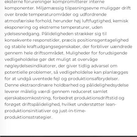
eksterne forureninger kompromitterer interne
komponenter. Miljømæssig tilpasningsevne muliggør drift
over brede temperaturområder og udfordrende
atmosfæriske forhold, herunder høj luftfugtighed, kemisk
eksponering og ekstreme temperaturer, uden
ydelsesnedgang. Pålideligheden strækker sig til
konsekvente responstider, præcis positionsgentagelighed
og stabile kraftudgangsegenskaber, der forbliver uændrede
gennem hele driftsområdet. Muligheder for forudsigende
vedligeholdelse gør det muligt at overvåge
nøgleydelsesindikatorer, der giver tidlig advarsel om
potentielle problemer, så vedligeholdelse kan planlægges
for at undgå uventede fejl og produktionsafbrydelser.
Denne ekstraordinære holdbarhed og pålidelighedsydelse
leverer målelig værdi gennem reduceret samlet
ejerskabsomkostning, forbedret produktionsdriftstid og
forøget driftspålidelighed, hvilket understøtter lean-
produktionsinitiativer og just-in-time-
produktionsstrategier.