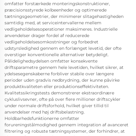
omfatter forstærkede monteringskonstruktioner,
præcisionsstyrede kolbeenheder og optimerede
tætningsgeometrier, der minimerer slitagehastigheden
samtidig med, at serviceintervallerne mellem
vedligeholdelsesoperationer maksimeres. Industrielle
anvendelser drager fordel af reducerede
vedligeholdelsesomkostninger og forbedret
udstyrsledighed gennem en forlænget levetid, der ofte
overstiger konventionelle alternativer betydeligt.
Pålidelighedsydelsen omfatter konsekvente
driftsparametre gennem hele levetiden, hvilket sikrer, at
ydelsesegenskaberne forbliver stabile over længere
perioder uden gradvis nedbrydning, der kunne påvirke
produktkvaliteten eller produktionseffektiviteten.
Kvalitetssikringstests demonstrerer ekstraordinære
cykluslivsevner, ofte på over flere millioner driftscykler
under normale driftsforhold, hvilket giver tillid til
anvendelser med høj driftsbelastning.
Holdbarhedsfunktionerne omfatter
forureningstålmodighed gennem integration af avanceret
filtrering og robuste tætningsystemer, der forhindrer, at