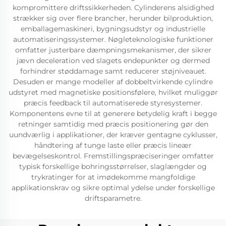
kompromittere driftssikkerheden. Cylinderens alsidighed
strækker sig over flere brancher, herunder bilproduktion,
emballagemaskineri, bygningsudstyr og industrielle
automatiseringssystemer. Nøgleteknologiske funktioner
omfatter justerbare dæmpningsmekanismer, der sikrer
jævn deceleration ved slagets endepunkter og dermed
forhindrer støddamage samt reducerer støjniveauet.
Desuden er mange modeller af dobbeltvirkende cylindre
udstyret med magnetiske positionsfølere, hvilket muliggør
præcis feedback til automatiserede styresystemer.
Komponentens evne til at generere betydelig kraft i begge
retninger samtidig med præcis positionering gør den
uundværlig i applikationer, der kræver gentagne cyklusser,
håndtering af tunge laste eller præcis lineær
bevægelseskontrol. Fremstillingspræciseringer omfatter
typisk forskellige bohringsstørrelser, slaglængder og
trykratinger for at imødekomme mangfoldige
applikationskrav og sikre optimal ydelse under forskellige
driftsparametre.