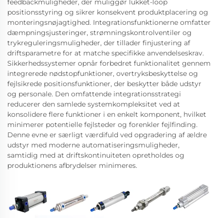
feedbackmuligheder, der muliggør lukket-loop
positionsstyring og sikrer konsekvent produktplacering og
monteringsnøjagtighed. Integrationsfunktionerne omfatter
dæmpningsjusteringer, strømningskontrolventiler og
trykreguleringsmuligheder, der tillader finjustering af
driftsparametre for at matche specifikke anvendelseskrav.
Sikkerhedssystemer opnår forbedret funktionalitet gennem
integrerede nødstopfunktioner, overtryksbeskyttelse og
fejlsikrede positionsfunktioner, der beskytter både udstyr
og personale. Den omfattende integrationsstrategi
reducerer den samlede systemkompleksitet ved at
konsolidere flere funktioner i en enkelt komponent, hvilket
minimerer potentielle fejlsteder og forenkler fejlfinding.
Denne evne er særligt værdifuld ved opgradering af ældre
udstyr med moderne automatiseringsmuligheder,
samtidig med at driftskontinuiteten opretholdes og
produktionens afbrydelser minimeres.