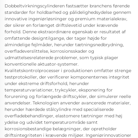
Dobbeltvirkningscylinderen fastsætter branchens førende
standarder for holdbarhed og pålidelighedsydelse gennem
innovative ingeniørløsninger og premium materialekrav,
der sikrer en forlænget driftslevetid under krævende
forhold. Denne ekstraordinære egenskab er resultatet af
omfattende designtilgange, der tager højde for
almindelige fejlmåder, herunder tætningsnedbrydning,
overfladeverslittelse, korrosionsskader og
udmattelsesrelaterede problemer, som typisk plager
konventionelle aktuator-systemer.
Kvalitetskontrolprocesser i produktionen omfatter strenge
testprotokoller, der verificerer komponenternes integritet
under ekstreme driftsforhold, herunder
temperaturvariationer, trykcykler, eksponering for
forurening og forlængede driftscykler, der simulerer reelle
anvendelser. Teknologien anvender avancerede materialer,
herunder hærdede stålcylindre med specialiserede
overfladebehandlinger, elastomere tætninger med høj
ydelse og udvidet temperaturområde samt
korrosionsbestandige belægninger, der opretholder
driftsintegriteten i krævende miljøer. Ingeniørinnovationer