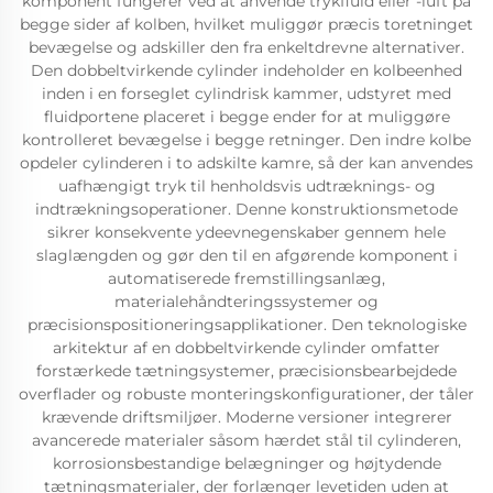
komponent fungerer ved at anvende trykfluid eller -luft på
begge sider af kolben, hvilket muliggør præcis toretninget
bevægelse og adskiller den fra enkeltdrevne alternativer.
Den dobbeltvirkende cylinder indeholder en kolbeenhed
inden i en forseglet cylindrisk kammer, udstyret med
fluidportene placeret i begge ender for at muliggøre
kontrolleret bevægelse i begge retninger. Den indre kolbe
opdeler cylinderen i to adskilte kamre, så der kan anvendes
uafhængigt tryk til henholdsvis udtræknings- og
indtrækningsoperationer. Denne konstruktionsmetode
sikrer konsekvente ydeevnegenskaber gennem hele
slaglængden og gør den til en afgørende komponent i
automatiserede fremstillingsanlæg,
materialehåndteringssystemer og
præcisionspositioneringsapplikationer. Den teknologiske
arkitektur af en dobbeltvirkende cylinder omfatter
forstærkede tætningsystemer, præcisionsbearbejdede
overflader og robuste monteringskonfigurationer, der tåler
krævende driftsmiljøer. Moderne versioner integrerer
avancerede materialer såsom hærdet stål til cylinderen,
korrosionsbestandige belægninger og højtydende
tætningsmaterialer, der forlænger levetiden uden at