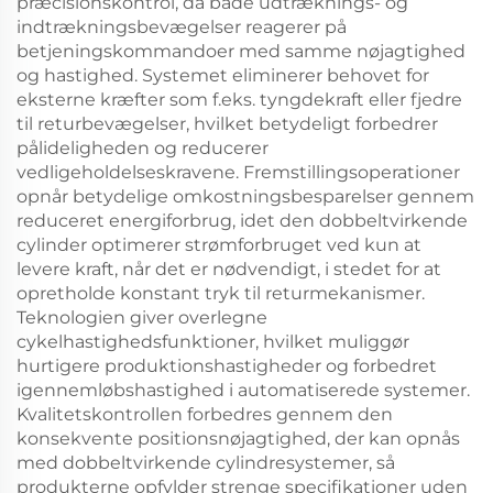
præcisionskontrol, da både udtræknings- og
indtrækningsbevægelser reagerer på
betjeningskommandoer med samme nøjagtighed
og hastighed. Systemet eliminerer behovet for
eksterne kræfter som f.eks. tyngdekraft eller fjedre
til returbevægelser, hvilket betydeligt forbedrer
pålideligheden og reducerer
vedligeholdelseskravene. Fremstillingsoperationer
opnår betydelige omkostningsbesparelser gennem
reduceret energiforbrug, idet den dobbeltvirkende
cylinder optimerer strømforbruget ved kun at
levere kraft, når det er nødvendigt, i stedet for at
opretholde konstant tryk til returmekanismer.
Teknologien giver overlegne
cykelhastighedsfunktioner, hvilket muliggør
hurtigere produktionshastigheder og forbedret
igennemløbshastighed i automatiserede systemer.
Kvalitetskontrollen forbedres gennem den
konsekvente positionsnøjagtighed, der kan opnås
med dobbeltvirkende cylindresystemer, så
produkterne opfylder strenge specifikationer uden