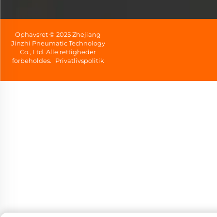
Ophavsret © 2025 Zhejiang
Jinzhi Pneumatic Technology
Co., Ltd. Alle rettigheder
forbeholdes.
Privatlivspolitik