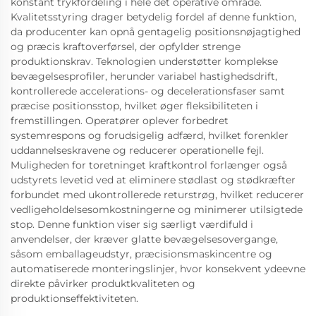
konstant trykfordeling i hele det operative område.
Kvalitetsstyring drager betydelig fordel af denne funktion,
da producenter kan opnå gentagelig positionsnøjagtighed
og præcis kraftoverførsel, der opfylder strenge
produktionskrav. Teknologien understøtter komplekse
bevægelsesprofiler, herunder variabel hastighedsdrift,
kontrollerede accelerations- og decelerationsfaser samt
præcise positionsstop, hvilket øger fleksibiliteten i
fremstillingen. Operatører oplever forbedret
systemrespons og forudsigelig adfærd, hvilket forenkler
uddannelseskravene og reducerer operationelle fejl.
Muligheden for toretninget kraftkontrol forlænger også
udstyrets levetid ved at eliminere stødlast og stødkræfter
forbundet med ukontrollerede returstrøg, hvilket reducerer
vedligeholdelsesomkostningerne og minimerer utilsigtede
stop. Denne funktion viser sig særligt værdifuld i
anvendelser, der kræver glatte bevægelsesovergange,
såsom emballageudstyr, præcisionsmaskincentre og
automatiserede monteringslinjer, hvor konsekvent ydeevne
direkte påvirker produktkvaliteten og
produktionseffektiviteten.