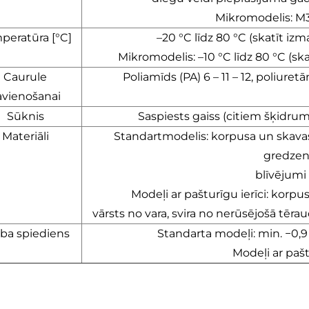
Mikromodelis: M3 
peratūra [°C]
–20 °C līdz 80 °C (skatīt iz
Mikromodelis: –10 °C līdz 80 °C (sk
Caurule
Poliamīds (PA) 6 – 11 – 12, poliuretā
avienošanai
Sūknis
Saspiests gaiss (citiem šķidru
Materiāli
Standartmodelis: korpusa un skavas
gredzen
blīvējumi
Modeļi ar pašturīgu ierīci: korpu
vārsts no vara, svira no nerūsējošā tēr
ba spiediens
Standarta modeļi: min. −0,9 
Modeļi ar pašt