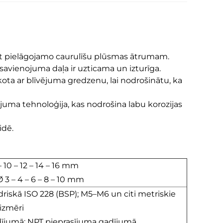
lst pielāgojamo caurulīšu plūsmas ātrumam.
 savienojuma daļa ir uzticama un izturīga.
kota ar blīvējuma gredzenu, lai nodrošinātu, ka
juma tehnoloģija, kas nodrošina labu korozijas
idē.
 – 10 – 12 – 14 – 16 mm
 3 – 4 – 6 – 8 – 10 mm
driskā ISO 228 (BSP); M5–M6 un citi metriskie
izmēri
dījumā; NPT pieprasījuma gadījumā