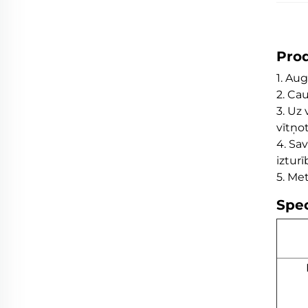
Pro
1. Au
2. Ca
3. Uz
vītņo
4. Sa
izturī
5. Me
Spec