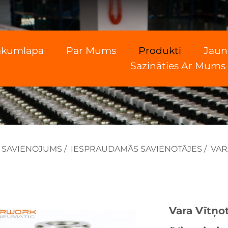
ākumlapa
Par Mums
Produkti
Jau
Sazināties Ar Mums
 SAVIENOJUMS
/
IESPRAUDAMĀS SAVIENOTĀJES
/
VAR
Vara Vītņot