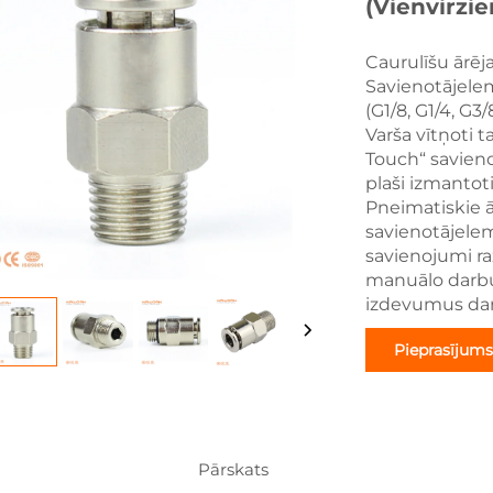
(vienvirzie
Caurulīšu ārējai
Savienotājelem
(G1/8, G1/4, G3/
Varša vītņoti 
Touch“ savieno
plaši izmantot
Pneimatiskie 
savienotājelem
savienojumi r
manuālo darbu 
izdevumus dar
Pieprasījums
Pārskats