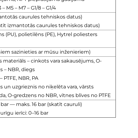
– M5 – M7 – G1/8 – G1/4
mantotās caurules tehniskos datus)
atīt izmantotās caurules tehniskos datus)
ns (PU), polietilēns (PE), Hytrel poliesters
miem sazinieties ar mūsu inženieriem)
 materiāls – cinkots vara sakausējums, O-
s – NBR, diegs
 – PTFE, NBR, PA
ss un uzgrieznis no niķelēta vara, vārsts
auda, O-gredzens no NBR, vītnes blīves no PTFE
bar — maks. 16 bar (skatīt cauruli)
urīgu ierīci: 0–16 bar