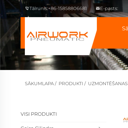
Tālrunis:
+86-15858806681
E-pasts:
S
SĀKUMLAPA
/
PRODUKTI
/
UZMONTĒŠANAS
VISI PRODUKTI