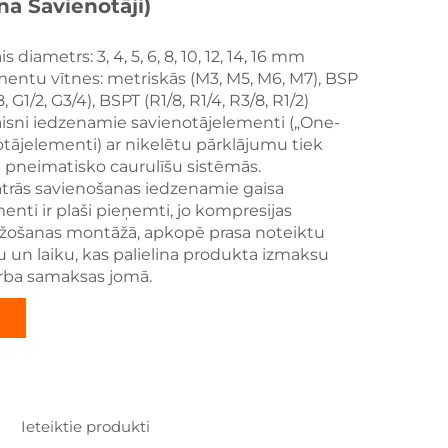
na Savienotāji)
s diametrs: 3, 4, 5, 6, 8, 10, 12, 14, 16 mm
entu vītnes: metriskās (M3, M5, M6, M7), BSP
8, G1/2, G3/4), BSPT (R1/8, R1/4, R3/8, R1/2)
taisni iedzenamie savienotājelementi („One-
tājelementi) ar nikelētu pārklājumu tiek
i pneimatisko caurulīšu sistēmās.
ātrās savienošanas iedzenamie gaisa
enti ir plaši pieņemti, jo kompresijas
ažošanas montāžā, apkopē prasa noteiktu
un laiku, kas palielina produkta izmaksu
ba samaksas jomā.
Ieteiktie produkti