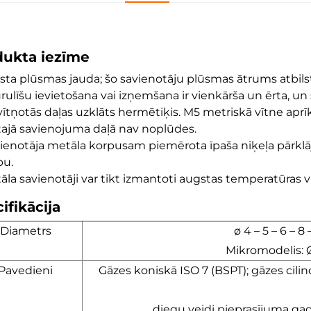
dukta iezīme
gsta plūsmas jauda; šo savienotāju plūsmas ātrums atbi
urulīšu ievietošana vai izņemšana ir vienkārša un ērta, un
 vītņotās daļas uzklāts hermētiķis. M5 metriskā vītne aprī
tajā savienojuma daļā nav noplūdes.
vienotāja metāla korpusam piemērota īpaša niķeļa pārklā
bu.
tāla savienotāji var tikt izmantoti augstas temperatūras v
ifikācija
Diametrs
ø 4 – 5 – 6 – 8
Mikromodelis: Ø
Pavedieni
Gāzes koniskā ISO 7 (BSPT); gāzes cilin
diegu veidi pieprasījuma ga