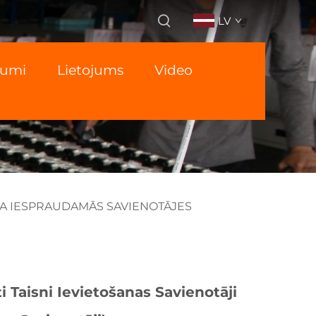
LV
numi
Lietojums
Video
A IESPRAUDAMĀS SAVIENOTĀJES
i Taisni Ievietošanas Savienotāji