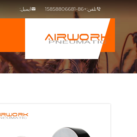
تلفن:
+86-15858806681
ایمیل: