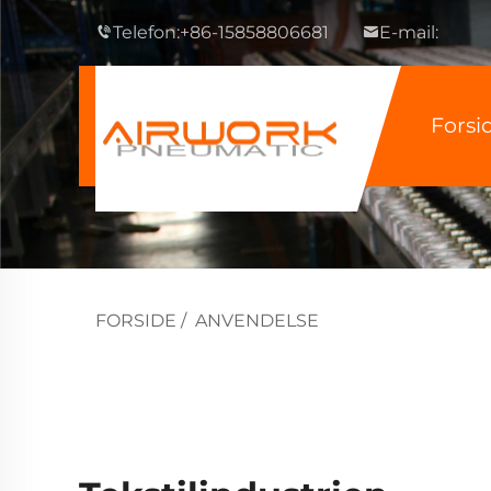
Telefon:
+86-15858806681
E-mail:
Forsi
FORSIDE
/
ANVENDELSE