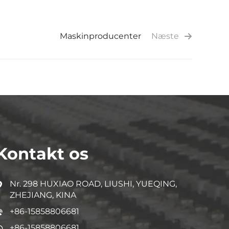
Maskinproducenter
Næste
Kontakt os
Nr. 298 HUXIAO ROAD, LIUSHI, YUEQING,
ZHEJIANG, KINA
+86-15858806681
+86-15858806681