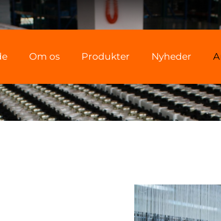
de
Om os
Produkter
Nyheder
A