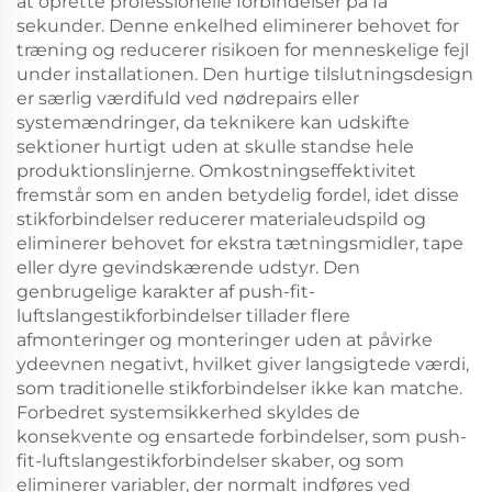
at oprette professionelle forbindelser på få
sekunder. Denne enkelhed eliminerer behovet for
træning og reducerer risikoen for menneskelige fejl
under installationen. Den hurtige tilslutningsdesign
er særlig værdifuld ved nødrepairs eller
systemændringer, da teknikere kan udskifte
sektioner hurtigt uden at skulle standse hele
produktionslinjerne. Omkostningseffektivitet
fremstår som en anden betydelig fordel, idet disse
stikforbindelser reducerer materialeudspild og
eliminerer behovet for ekstra tætningsmidler, tape
eller dyre gevindskærende udstyr. Den
genbrugelige karakter af push-fit-
luftslangestikforbindelser tillader flere
afmonteringer og monteringer uden at påvirke
ydeevnen negativt, hvilket giver langsigtede værdi,
som traditionelle stikforbindelser ikke kan matche.
Forbedret systemsikkerhed skyldes de
konsekvente og ensartede forbindelser, som push-
fit-luftslangestikforbindelser skaber, og som
eliminerer variabler, der normalt indføres ved