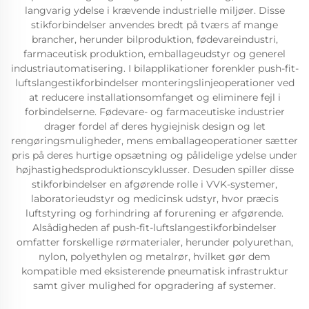
langvarig ydelse i krævende industrielle miljøer. Disse
stikforbindelser anvendes bredt på tværs af mange
brancher, herunder bilproduktion, fødevareindustri,
farmaceutisk produktion, emballageudstyr og generel
industriautomatisering. I bilapplikationer forenkler push-fit-
luftslangestikforbindelser monteringslinjeoperationer ved
at reducere installationsomfanget og eliminere fejl i
forbindelserne. Fødevare- og farmaceutiske industrier
drager fordel af deres hygiejnisk design og let
rengøringsmuligheder, mens emballageoperationer sætter
pris på deres hurtige opsætning og pålidelige ydelse under
højhastighedsproduktionscyklusser. Desuden spiller disse
stikforbindelser en afgørende rolle i VVK-systemer,
laboratorieudstyr og medicinsk udstyr, hvor præcis
luftstyring og forhindring af forurening er afgørende.
Alsådigheden af push-fit-luftslangestikforbindelser
omfatter forskellige rørmaterialer, herunder polyurethan,
nylon, polyethylen og metalrør, hvilket gør dem
kompatible med eksisterende pneumatisk infrastruktur
samt giver mulighed for opgradering af systemer.