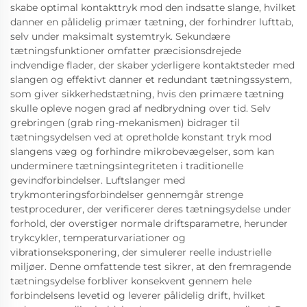
skabe optimal kontakttryk mod den indsatte slange, hvilket
danner en pålidelig primær tætning, der forhindrer lufttab,
selv under maksimalt systemtryk. Sekundære
tætningsfunktioner omfatter præcisionsdrejede
indvendige flader, der skaber yderligere kontaktsteder med
slangen og effektivt danner et redundant tætningssystem,
som giver sikkerhedstætning, hvis den primære tætning
skulle opleve nogen grad af nedbrydning over tid. Selv
grebringen (grab ring-mekanismen) bidrager til
tætningsydelsen ved at opretholde konstant tryk mod
slangens væg og forhindre mikrobevægelser, som kan
underminere tætningsintegriteten i traditionelle
gevindforbindelser. Luftslanger med
trykmonteringsforbindelser gennemgår strenge
testprocedurer, der verificerer deres tætningsydelse under
forhold, der overstiger normale driftsparametre, herunder
trykcykler, temperaturvariationer og
vibrationseksponering, der simulerer reelle industrielle
miljøer. Denne omfattende test sikrer, at den fremragende
tætningsydelse forbliver konsekvent gennem hele
forbindelsens levetid og leverer pålidelig drift, hvilket