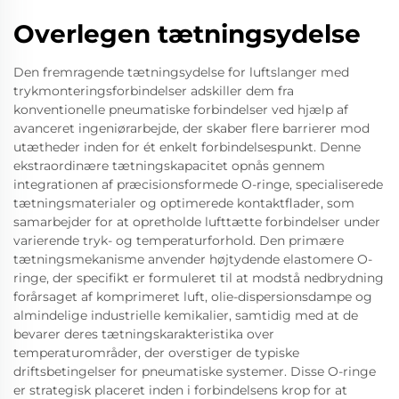
Overlegen tætningsydelse
Den fremragende tætningsydelse for luftslanger med
trykmonteringsforbindelser adskiller dem fra
konventionelle pneumatiske forbindelser ved hjælp af
avanceret ingeniørarbejde, der skaber flere barrierer mod
utætheder inden for ét enkelt forbindelsespunkt. Denne
ekstraordinære tætningskapacitet opnås gennem
integrationen af præcisionsformede O-ringe, specialiserede
tætningsmaterialer og optimerede kontaktflader, som
samarbejder for at opretholde lufttætte forbindelser under
varierende tryk- og temperaturforhold. Den primære
tætningsmekanisme anvender højtydende elastomere O-
ringe, der specifikt er formuleret til at modstå nedbrydning
forårsaget af komprimeret luft, olie-dispersionsdampe og
almindelige industrielle kemikalier, samtidig med at de
bevarer deres tætningskarakteristika over
temperaturområder, der overstiger de typiske
driftsbetingelser for pneumatiske systemer. Disse O-ringe
er strategisk placeret inden i forbindelsens krop for at