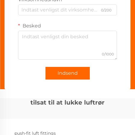
0/200
Besked
0/1000
Indsend
tilsat til at lukke luftrør
push-fit luft fittings