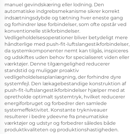
manuel gevindskæring eller lodning. Den
automatiske indgrebsmekanisme sikrer korrekt
indsætningsdybde og tætning hver eneste gang
og forhindrer løse forbindelser, som ofte opstår ved
konventionelle stikforbindelser.
Vedligeholdelsesoperationer bliver betydeligt mere
håndterlige med push-fit-luftslangestikforbindelser,
da systemkomponenter nemt kan tilgås, inspiceres
og udskiftes uden behov for specialiseret viden eller
værktøjer. Denne tilgængelighed reducerer
standstid og muliggør proaktiv
vedligeholdelsesplanlægning, der forhindre dyre
systemfejl. Den lækagebestandige konstruktion af
push-fit-luftslangestikforbindelser hjælper med at
opretholde optimalt systemtryk, hvilket reducerer
energiforbruget og forbedrer den samlede
systemeffektivitet. Konstante trykniveauer
resulterer i bedre ydeevne fra pneumatiske
værktøjer og udstyr og forbedrer således både
produktkvaliteten og produktionshastigheden.