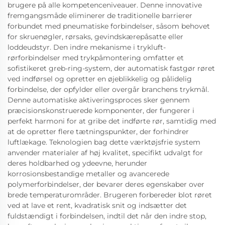
brugere på alle kompetenceniveauer. Denne innovative
fremgangsmåde eliminerer de traditionelle barrierer
forbundet med pneumatiske forbindelser, såsom behovet
for skruenøgler, rørsaks, gevindskærepåsatte eller
loddeudstyr. Den indre mekanisme i trykluft-
rørforbindelser med trykpåmontering omfatter et
sofistikeret greb-ring-system, der automatisk fastgør røret
ved indførsel og opretter en øjeblikkelig og pålidelig
forbindelse, der opfylder eller overgår branchens trykmål.
Denne automatiske aktiveringsproces sker gennem
præcisionskonstruerede komponenter, der fungerer i
perfekt harmoni for at gribe det indførte rør, samtidig med
at de opretter flere tætningspunkter, der forhindrer
luftlækage. Teknologien bag dette værktøjsfrie system
anvender materialer af høj kvalitet, specifikt udvalgt for
deres holdbarhed og ydeevne, herunder
korrosionsbestandige metaller og avancerede
polymerforbindelser, der bevarer deres egenskaber over
brede temperaturområder. Brugeren forbereder blot røret
ved at lave et rent, kvadratisk snit og indsætter det
fuldstændigt i forbindelsen, indtil det når den indre stop,