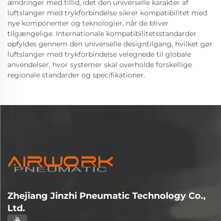
ændringer med tillid, idet den universelle karakter af
luftslanger med trykforbindelse sikrer kompatibilitet med
nye komponenter og teknologier, når de bliver
tilgængelige. Internationale kompatibilitetsstandarder
opfyldes gennem den universelle designtilgang, hvilket gør
luftslanger med trykforbindelse velegnede til globale
anvendelser, hvor systemer skal overholde forskellige
regionale standarder og specifikationer.
Zhejiang Jinzhi Pneumatic Technology Co.,
Ltd.