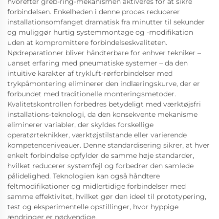
hvorefter greb-ring-mekanismen aktiveres for at sikre
forbindelsen. Enkelheden i denne proces reducerer
installationsomfanget dramatisk fra minutter til sekunder
og muliggør hurtig systemmontage og -modifikation
uden at kompromittere forbindelseskvaliteten.
Nødreparationer bliver håndterbare for enhver tekniker –
uanset erfaring med pneumatiske systemer – da den
intuitive karakter af trykluft-rørforbindelser med
trykpåmontering eliminerer den indlæringskurve, der er
forbundet med traditionelle monteringsmetoder.
Kvalitetskontrollen forbedres betydeligt med værktøjsfri
installations-teknologi, da den konsekvente mekanisme
eliminerer variabler, der skyldes forskellige
operatørteknikker, værktøjstilstande eller varierende
kompetenceniveauer. Denne standardisering sikrer, at hver
enkelt forbindelse opfylder de samme høje standarder,
hvilket reducerer systemfejl og forbedrer den samlede
pålidelighed. Teknologien kan også håndtere
feltmodifikationer og midlertidige forbindelser med
samme effektivitet, hvilket gør den ideel til prototypering,
test og eksperimentelle opstillinger, hvor hyppige
ændringer er nødvendige.