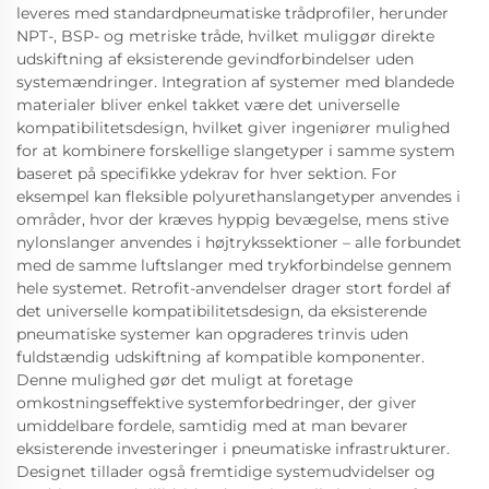
leveres med standardpneumatiske trådprofiler, herunder
NPT-, BSP- og metriske tråde, hvilket muliggør direkte
udskiftning af eksisterende gevindforbindelser uden
systemændringer. Integration af systemer med blandede
materialer bliver enkel takket være det universelle
kompatibilitetsdesign, hvilket giver ingeniører mulighed
for at kombinere forskellige slangetyper i samme system
baseret på specifikke ydekrav for hver sektion. For
eksempel kan fleksible polyurethanslangetyper anvendes i
områder, hvor der kræves hyppig bevægelse, mens stive
nylonslanger anvendes i højtrykssektioner – alle forbundet
med de samme luftslanger med trykforbindelse gennem
hele systemet. Retrofit-anvendelser drager stort fordel af
det universelle kompatibilitetsdesign, da eksisterende
pneumatiske systemer kan opgraderes trinvis uden
fuldstændig udskiftning af kompatible komponenter.
Denne mulighed gør det muligt at foretage
omkostningseffektive systemforbedringer, der giver
umiddelbare fordele, samtidig med at man bevarer
eksisterende investeringer i pneumatiske infrastrukturer.
Designet tillader også fremtidige systemudvidelser og