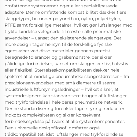
omfattende systemændringer eller specialtilpassede
adaptere. Denne omfattende kompatibilitet dækker flere
slangetyper, herunder polyurethan, nylon, polyethylen,
PTFE samt forskellige metalrør, hvilket gør luftslanger med
trykforbindelse velegnede til næsten alle pneumatiske
anvendelser – uanset den eksisterende slangetype. Det
indre design tager hensyn til de forskellige fysiske
egenskaber ved disse materialer gennem præcist
beregnede tolerancer og grebemønstre, der sikrer
pålidelige forbindelser, uanset om slangen er stiv, halvstiv
eller fleksibel. Størrelseskompatibiliteten dækker hele
spektret af almindelige pneumatiske slangestørrelser – fra
præcisionsanvendelser med små diametre til større
industrielle luftforsyningsledninger – hvilket sikrer, at
systemdesignere kan standardisere brugen af luftslanger
med trykforbindelse i hele deres pneumatiske netværk.
Denne standardisering forenkler lagerstyring, reducerer
indkøbskompleksiteten og sikrer konsekvent
forbindelsesydelse på tværs af alle systemkomponenter.
Den universelle designfilosofi omfatter også
trådkompatibilitet, idet luftslanger med trykforbindelse