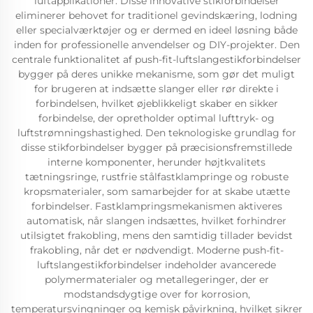
luftapplikationer. Disse innovative stikforbindelser
eliminerer behovet for traditionel gevindskæring, lodning
eller specialværktøjer og er dermed en ideel løsning både
inden for professionelle anvendelser og DIY-projekter. Den
centrale funktionalitet af push-fit-luftslangestikforbindelser
bygger på deres unikke mekanisme, som gør det muligt
for brugeren at indsætte slanger eller rør direkte i
forbindelsen, hvilket øjeblikkeligt skaber en sikker
forbindelse, der opretholder optimal lufttryk- og
luftstrømningshastighed. Den teknologiske grundlag for
disse stikforbindelser bygger på præcisionsfremstillede
interne komponenter, herunder højtkvalitets
tætningsringe, rustfrie stålfastklampringe og robuste
kropsmaterialer, som samarbejder for at skabe utætte
forbindelser. Fastklampringsmekanismen aktiveres
automatisk, når slangen indsættes, hvilket forhindrer
utilsigtet frakobling, mens den samtidig tillader bevidst
frakobling, når det er nødvendigt. Moderne push-fit-
luftslangestikforbindelser indeholder avancerede
polymermaterialer og metallegeringer, der er
modstandsdygtige over for korrosion,
temperatursvingninger og kemisk påvirkning, hvilket sikrer