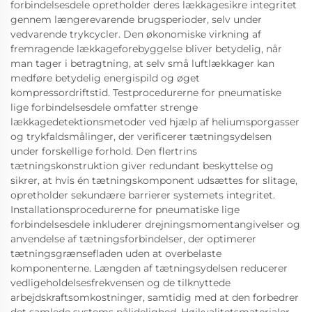
forbindelsesdele opretholder deres lækkagesikre integritet
gennem længerevarende brugsperioder, selv under
vedvarende trykcycler. Den økonomiske virkning af
fremragende lækkageforebyggelse bliver betydelig, når
man tager i betragtning, at selv små luftlækkager kan
medføre betydelig energispild og øget
kompressordriftstid. Testprocedurerne for pneumatiske
lige forbindelsesdele omfatter strenge
lækkagedetektionsmetoder ved hjælp af heliumsporgasser
og trykfaldsmålinger, der verificerer tætningsydelsen
under forskellige forhold. Den flertrins
tætningskonstruktion giver redundant beskyttelse og
sikrer, at hvis én tætningskomponent udsættes for slitage,
opretholder sekundære barrierer systemets integritet.
Installationsprocedurerne for pneumatiske lige
forbindelsesdele inkluderer drejningsmomentangivelser og
anvendelse af tætningsforbindelser, der optimerer
tætningsgrænsefladen uden at overbelaste
komponenterne. Længden af tætningsydelsen reducerer
vedligeholdelsesfrekvensen og de tilknyttede
arbejdskraftsomkostninger, samtidig med at den forbedrer
det samlede systems pålidelighed. Højkvalitetsmaterialer,