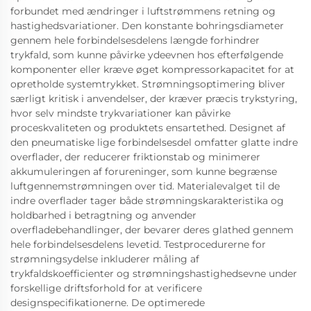
forbundet med ændringer i luftstrømmens retning og
hastighedsvariationer. Den konstante bohringsdiameter
gennem hele forbindelsesdelens længde forhindrer
trykfald, som kunne påvirke ydeevnen hos efterfølgende
komponenter eller kræve øget kompressorkapacitet for at
opretholde systemtrykket. Strømningsoptimering bliver
særligt kritisk i anvendelser, der kræver præcis trykstyring,
hvor selv mindste trykvariationer kan påvirke
proceskvaliteten og produktets ensartethed. Designet af
den pneumatiske lige forbindelsesdel omfatter glatte indre
overflader, der reducerer friktionstab og minimerer
akkumuleringen af forureninger, som kunne begrænse
luftgennemstrømningen over tid. Materialevalget til de
indre overflader tager både strømningskarakteristika og
holdbarhed i betragtning og anvender
overfladebehandlinger, der bevarer deres glathed gennem
hele forbindelsesdelens levetid. Testprocedurerne for
strømningsydelse inkluderer måling af
trykfaldskoefficienter og strømningshastighedsevne under
forskellige driftsforhold for at verificere
designspecifikationerne. De optimerede