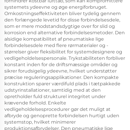
forhindrer kostbar lufttab, som kan kompromittere
systemets ydeevne og øge energiforbruget.
Omkostningseffektiviteten bliver tydelig gennem
den forlængede levetid for disse forbindelsesdele,
som er mere modstandsdygtige over for slid og
korrosion end alternative forbindelsesmetoder. Den
alsidige kompatibilitet af pneumatiske lige
forbindelsesdele med flere rørmaterialer og -
størrelser giver fleksibilitet for systemdesignere og
vedligeholdelsespersonale. Trykstabiliteten forbliver
konstant inden for de driftsmæssige områder og
sikrer forudsigelig ydeevne, hvilket understøtter
præcise reguleringsapplikationer. Den kompakte
konstruktion sparer værdifuld plads i tætpakkede
udstyrinstallationer, samtidig med at den
opretholder fuld strukturel integritet under
krævende forhold. Enkelte
vedligeholdelsesprocedurer gør det muligt at
afbryde og genoprette forbindelsen hurtigt uden
systemstop, hvilket minimerer
produktionsafbrydelser. Den pneumatiske lige