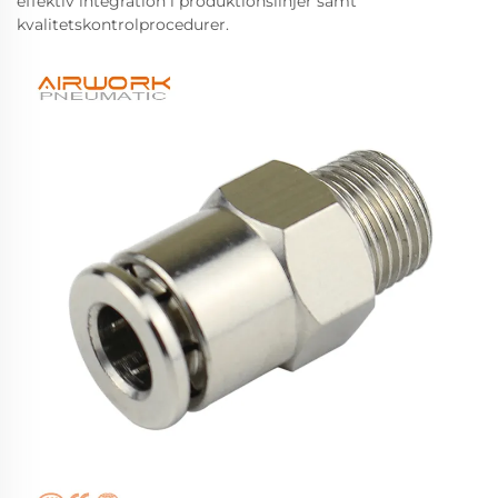
effektiv integration i produktionslinjer samt
kvalitetskontrolprocedurer.