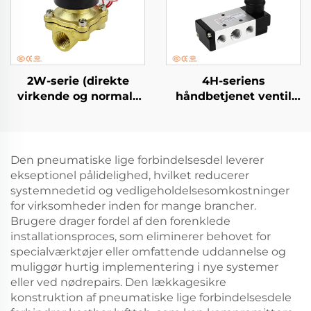
2W-serie (direkte
4H-seriens
virkende og normalt
håndbetjenet ventil
lukket)
(5/2-vejs, 5/3-vejs)
væskestyringsventil
(2/2-vejs)
Den pneumatiske lige forbindelsesdel leverer
ekseptionel pålidelighed, hvilket reducerer
systemnedetid og vedligeholdelsesomkostninger
for virksomheder inden for mange brancher.
Brugere drager fordel af den forenklede
installationsproces, som eliminerer behovet for
specialværktøjer eller omfattende uddannelse og
muliggør hurtig implementering i nye systemer
eller ved nødrepairs. Den lækkagesikre
konstruktion af pneumatiske lige forbindelsesdele