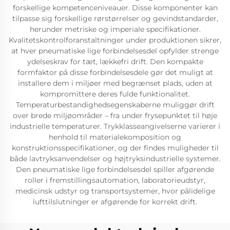
forskellige kompetenceniveauer. Disse komponenter kan
tilpasse sig forskellige rørstørrelser og gevindstandarder,
herunder metriske og imperiale specifikationer.
Kvalitetskontrolforanstaltninger under produktionen sikrer,
at hver pneumatiske lige forbindelsesdel opfylder strenge
ydelseskrav for tæt, lækkefri drift. Den kompakte
formfaktor på disse forbindelsesdele gør det muligt at
installere dem i miljøer med begrænset plads, uden at
kompromittere deres fulde funktionalitet.
Temperaturbestandighedsegenskaberne muliggør drift
over brede miljøområder – fra under frysepunktet til høje
industrielle temperaturer. Trykklasseangivelserne varierer i
henhold til materialekomposition og
konstruktionsspecifikationer, og der findes muligheder til
både lavtryksanvendelser og højtryksindustrielle systemer.
Den pneumatiske lige forbindelsesdel spiller afgørende
roller i fremstillingsautomation, laboratorieudstyr,
medicinsk udstyr og transportsystemer, hvor pålidelige
lufttilslutninger er afgørende for korrekt drift.