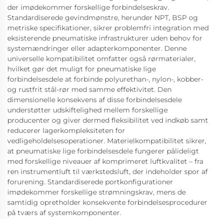
der imødekommer forskellige forbindelseskrav.
Standardiserede gevindmønstre, herunder NPT, BSP og
metriske specifikationer, sikrer problemfri integration med
eksisterende pneumatiske infrastrukturer uden behov for
systemændringer eller adapterkomponenter. Denne
universelle kompatibilitet omfatter også rørmaterialer,
hvilket gør det muligt for pneumatiske lige
forbindelsesdele at forbinde polyurethan-, nylon-, kobber-
og rustfrit stål-rør med samme effektivitet. Den
dimensionelle konsekvens af disse forbindelsesdele
understøtter udskiftelighed mellem forskellige
producenter og giver dermed fleksibilitet ved indkøb samt
reducerer lagerkompleksiteten for
vedligeholdelsesoperationer. Materielkompatibilitet sikrer,
at pneumatiske lige forbindelsesdele fungerer pålideligt
med forskellige niveauer af komprimeret luftkvalitet – fra
ren instrumentluft til værkstedsluft, der indeholder spor af
forurening. Standardiserede portkonfigurationer
imødekommer forskellige strømningskrav, mens de
samtidig opretholder konsekvente forbindelsesprocedurer
på tværs af systemkomponenter.