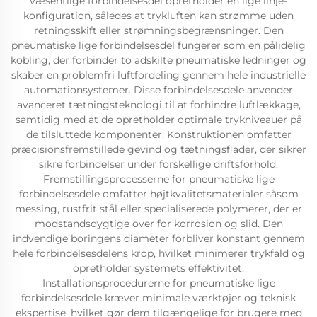
væsentlige forbindelsesdel opretholder en lige linje-
konfiguration, således at trykluften kan strømme uden
retningsskift eller strømningsbegrænsninger. Den
pneumatiske lige forbindelsesdel fungerer som en pålidelig
kobling, der forbinder to adskilte pneumatiske ledninger og
skaber en problemfri luftfordeling gennem hele industrielle
automationsystemer. Disse forbindelsesdele anvender
avanceret tætningsteknologi til at forhindre luftlækkage,
samtidig med at de opretholder optimale trykniveauer på
de tilsluttede komponenter. Konstruktionen omfatter
præcisionsfremstillede gevind og tætningsflader, der sikrer
sikre forbindelser under forskellige driftsforhold.
Fremstillingsprocesserne for pneumatiske lige
forbindelsesdele omfatter højtkvalitetsmaterialer såsom
messing, rustfrit stål eller specialiserede polymerer, der er
modstandsdygtige over for korrosion og slid. Den
indvendige boringens diameter forbliver konstant gennem
hele forbindelsesdelens krop, hvilket minimerer trykfald og
opretholder systemets effektivitet.
Installationsprocedurerne for pneumatiske lige
forbindelsesdele kræver minimale værktøjer og teknisk
ekspertise, hvilket gør dem tilgængelige for brugere med