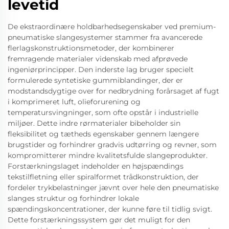
levetid
De ekstraordinære holdbarhedsegenskaber ved premium-
pneumatiske slangesystemer stammer fra avancerede
flerlagskonstruktionsmetoder, der kombinerer
fremragende materialer videnskab med afprøvede
ingeniørprincipper. Den inderste lag bruger specielt
formulerede syntetiske gummiblandinger, der er
modstandsdygtige over for nedbrydning forårsaget af fugt
i komprimeret luft, olieforurening og
temperatursvingninger, som ofte opstår i industrielle
miljøer. Dette indre rørmaterialer bibeholder sin
fleksibilitet og tætheds egenskaber gennem længere
brugstider og forhindrer gradvis udtørring og revner, som
kompromitterer mindre kvalitetsfulde slangeprodukter.
Forstærkningslaget indeholder en højspændings
tekstilfletning eller spiralformet trådkonstruktion, der
fordeler trykbelastninger jævnt over hele den pneumatiske
slanges struktur og forhindrer lokale
spændingskoncentrationer, der kunne føre til tidlig svigt.
Dette forstærkningssystem gør det muligt for den