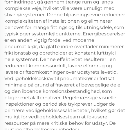
forhindringer, gå gennem trange rum og langs
komplekse veje, hvilket ville være umuligt med
stive rørsystemer. Denne tilpasningsevne reducerer
kompleksiteten af installationen og eliminerer
behovet for mange fittings og tilslutningsdele, som
typisk øger systemfejlpunkterne. Energibesparelser
er en anden vigtig fordel ved moderne
pneumatikrør, da glatte indre overflader minimerer
friktionstab og opretholder et konstant lufttryk i
hele systemet. Denne effektivitet resulterer i en
reduceret kompressordrift, lavere elforbrug og
lavere driftsomkostninger over udstyrets levetid.
Vedligeholdelseskrav til pneumatikrør er fortsat
minimale på grund af fraværet af bevægelige dele
og den iboende korrosionsbestandighed, som
plager metalalternativer. Regelmæssige visuelle
inspektioner og periodiske trykprøver udgør de
primære vedligeholdelsesaktiviteter, hvilket gør det
muligt for vedligeholdelsesteam at fokusere
ressourcer på mere kritiske behov for udstyr. De
hurtige afbrydelsesmuligheder i