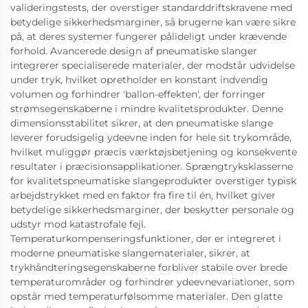
valideringstests, der overstiger standarddriftskravene med
betydelige sikkerhedsmarginer, så brugerne kan være sikre
på, at deres systemer fungerer pålideligt under krævende
forhold. Avancerede design af pneumatiske slanger
integrerer specialiserede materialer, der modstår udvidelse
under tryk, hvilket opretholder en konstant indvendig
volumen og forhindrer 'ballon-effekten', der forringer
strømsegenskaberne i mindre kvalitetsprodukter. Denne
dimensionsstabilitet sikrer, at den pneumatiske slange
leverer forudsigelig ydeevne inden for hele sit trykområde,
hvilket muliggør præcis værktøjsbetjening og konsekvente
resultater i præcisionsapplikationer. Sprængtryksklasserne
for kvalitetspneumatiske slangeprodukter overstiger typisk
arbejdstrykket med en faktor fra fire til én, hvilket giver
betydelige sikkerhedsmarginer, der beskytter personale og
udstyr mod katastrofale fejl.
Temperaturkompenseringsfunktioner, der er integreret i
moderne pneumatiske slangematerialer, sikrer, at
trykhåndteringsegenskaberne forbliver stabile over brede
temperaturområder og forhindrer ydeevnevariationer, som
opstår med temperaturfølsomme materialer. Den glatte