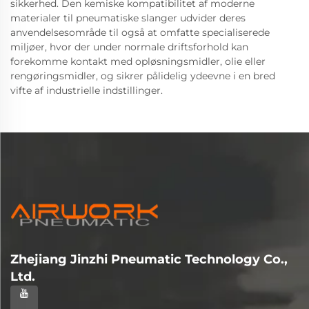
sikkerhed. Den kemiske kompatibilitet af moderne
materialer til pneumatiske slanger udvider deres
anvendelsesområde til også at omfatte specialiserede
miljøer, hvor der under normale driftsforhold kan
forekomme kontakt med opløsningsmidler, olie eller
rengøringsmidler, og sikrer pålidelig ydeevne i en bred
vifte af industrielle indstillinger.
Zhejiang Jinzhi Pneumatic Technology Co.,
Ltd.