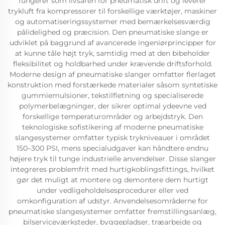
fungerer som livsåren for pneumatisk drift og leverer
trykluft fra kompressorer til forskellige værktøjer, maskiner
og automatiseringssystemer med bemærkelsesværdig
pålidelighed og præcision. Den pneumatiske slange er
udviklet på baggrund af avancerede ingeniørprincipper for
at kunne tåle højt tryk, samtidig med at den bibeholder
fleksibilitet og holdbarhed under krævende driftsforhold.
Moderne design af pneumatiske slanger omfatter flerlaget
konstruktion med forstærkede materialer såsom syntetiske
gummiemulsioner, tekstilfletning og specialiserede
polymerbelægninger, der sikrer optimal ydeevne ved
forskellige temperaturområder og arbejdstryk. Den
teknologiske sofistikering af moderne pneumatiske
slangesystemer omfatter typisk trykniveauer i området
150–300 PSI, mens specialudgaver kan håndtere endnu
højere tryk til tunge industrielle anvendelser. Disse slanger
integreres problemfrit med hurtigkoblingsfittings, hvilket
gør det muligt at montere og demontere dem hurtigt
under vedligeholdelsesprocedurer eller ved
omkonfiguration af udstyr. Anvendelsesområderne for
pneumatiske slangesystemer omfatter fremstillingsanlæg,
bilserviceværksteder, byggepladser, træarbejde og