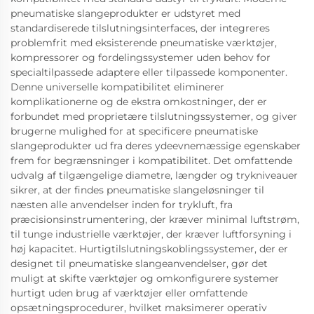
pneumatiske slangeprodukter er udstyret med
standardiserede tilslutningsinterfaces, der integreres
problemfrit med eksisterende pneumatiske værktøjer,
kompressorer og fordelingssystemer uden behov for
specialtilpassede adaptere eller tilpassede komponenter.
Denne universelle kompatibilitet eliminerer
komplikationerne og de ekstra omkostninger, der er
forbundet med proprietære tilslutningssystemer, og giver
brugerne mulighed for at specificere pneumatiske
slangeprodukter ud fra deres ydeevnemæssige egenskaber
frem for begrænsninger i kompatibilitet. Det omfattende
udvalg af tilgængelige diametre, længder og trykniveauer
sikrer, at der findes pneumatiske slangeløsninger til
næsten alle anvendelser inden for trykluft, fra
præcisionsinstrumentering, der kræver minimal luftstrøm,
til tunge industrielle værktøjer, der kræver luftforsyning i
høj kapacitet. Hurtigtilslutningskoblingssystemer, der er
designet til pneumatiske slangeanvendelser, gør det
muligt at skifte værktøjer og omkonfigurere systemer
hurtigt uden brug af værktøjer eller omfattende
opsætningsprocedurer, hvilket maksimerer operativ