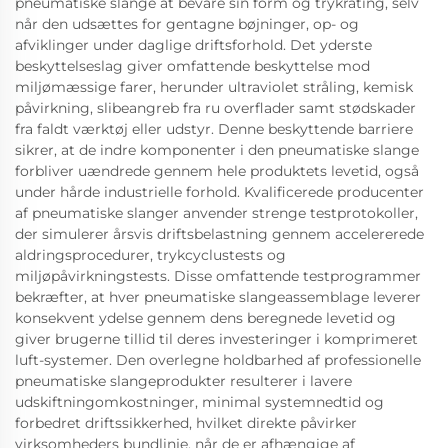
pneumatiske slange at bevare sin form og trykrating, selv
når den udsættes for gentagne bøjninger, op- og
afviklinger under daglige driftsforhold. Det yderste
beskyttelseslag giver omfattende beskyttelse mod
miljømæssige farer, herunder ultraviolet stråling, kemisk
påvirkning, slibeangreb fra ru overflader samt stødskader
fra faldt værktøj eller udstyr. Denne beskyttende barriere
sikrer, at de indre komponenter i den pneumatiske slange
forbliver uændrede gennem hele produktets levetid, også
under hårde industrielle forhold. Kvalificerede producenter
af pneumatiske slanger anvender strenge testprotokoller,
der simulerer årsvis driftsbelastning gennem accelererede
aldringsprocedurer, trykcyclustests og
miljøpåvirkningstests. Disse omfattende testprogrammer
bekræfter, at hver pneumatiske slangeassemblage leverer
konsekvent ydelse gennem dens beregnede levetid og
giver brugerne tillid til deres investeringer i komprimeret
luft-systemer. Den overlegne holdbarhed af professionelle
pneumatiske slangeprodukter resulterer i lavere
udskiftningomkostninger, minimal systemnedtid og
forbedret driftssikkerhed, hvilket direkte påvirker
virksomheders bundlinje, når de er afhængige af