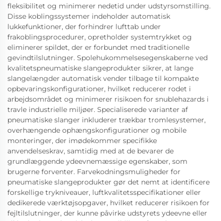
fleksibilitet og minimerer nedetid under udstyrsomstilling.
Disse koblingssystemer indeholder automatisk
lukkefunktioner, der forhindrer lufttab under
frakoblingsprocedurer, opretholder systemtrykket og
eliminerer spildet, der er forbundet med traditionelle
gevindtilslutninger. Spolehukommelsesegenskaberne ved
kvalitetspneumatiske slangeprodukter sikrer, at lange
slangelængder automatisk vender tilbage til kompakte
opbevaringskonfigurationer, hvilket reducerer rodet i
arbejdsområdet og minimerer risikoen for snublehazards i
travle industrielle miljøer. Specialiserede varianter af
pneumatiske slanger inkluderer trækbar tromlesystemer,
overhængende ophængskonfigurationer og mobile
monteringer, der imødekommer specifikke
anvendelseskrav, samtidig med at de bevarer de
grundlæggende ydeevnemæssige egenskaber, som
brugerne forventer. Farvekodningsmuligheder for
pneumatiske slangeprodukter gør det nemt at identificere
forskellige trykniveauer, luftkvalitetsspecifikationer eller
dedikerede værktøjsopgaver, hvilket reducerer risikoen for
fejltilslutninger, der kunne påvirke udstyrets ydeevne eller