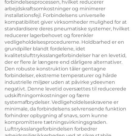
forbindelsesprocessen, hvilket reducerer
arbejdskraftsomkostninger og minimerer
installationsfejl. Forbindelsens universelle
kompatibilitet giver virksomheder mulighed for at
standardisere deres pneumatiske systemer, hvilket
reducerer lagerbehovet og forenkler
vedligeholdelsesprocedurerne. Holdbarhed er en
grundpiller blandt fordelene, idet
kvalitetslufttryksslangeforbindelser har en levetid,
der er flere år længere end dårligere alternativer.
Den robuste konstruktion tåler gentagne
forbindelser, ekstreme temperaturer og hårde
industrielle miljøer uden at påvirke ydeevnen
negativt. Denne levetid oversættes til reducerede
udskiftningomkostninger og færre
systemafbrydelser. Vedligeholdelseskravene er
minimale, da forbindelsens selvrensende funktion
forhindrer opbygning af snavs, som kunne
kompromittere tætningsvirkningsgraden.
Lufttryksslangeforbindelsen forbedrer
arbejdsmiljøsikkerheden ved at sikre stabile