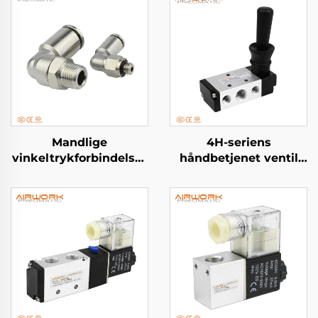
Mandlige
4H-seriens
vinkeltrykforbindelser
håndbetjenet ventil
med gevind af
(5/2-vejs, 5/3-vejs)
nikkelpladeret
messing