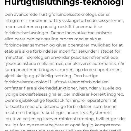
Hurtigtilslutnings-teknologi
Den avancerede hurtigforbindelsesteknologi, der er
integreret i moderne lufttryksslangeforbindelsessystemer,
repræsenterer en paradigmeskift i pneumatiske
forbindelsesløsninger. Denne innovative mekanisme
eliminerer den besværlige proces med at skrue
forbindelser sammen og giver operatører mulighed for at
etablere sikre forbindelser inden for sekunder i stedet for
minutter. Teknologien anvender præcisionsfremstillede
fjederbelastede mekanismer, der aktiveres automatisk, når
komponenterne bringes sammen, og derved opretter en
øjeblikkelig og pålidelig tætning. Den hurtige
forbindelsesteknologi i lufttryksslangeforbindelsen
omfatter flere sikkerhedsfunktioner, herunder visuelle og
lydlige bekræftelsessignaler, der indikerer korrekt indgreb.
Denne øjeblikkelige feedback forhindrer operatører i at
fortsætte med ufuldstændige forbindelser, som kunne
resultere i farlige frakoblinger under tryk. Systemets
intuitive betjening kræver minimal træning, hvilket gør det
muligt for nye medarbejdere at opnå faglig kompetence
hurtigt og samtidig reducere risikoen for forbindelsesfejl.