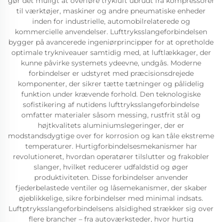
gør det muligt at overføre trykluft ubrudt fra kompressorer
til værktøjer, maskiner og andre pneumatiske enheder
inden for industrielle, automobilrelaterede og
kommercielle anvendelser. Lufttryksslangeforbindelsen
bygger på avancerede ingeniørprincipper for at opretholde
optimale trykniveauer samtidig med, at luftlækkager, der
kunne påvirke systemets ydeevne, undgås. Moderne
forbindelser er udstyret med præcisionsdrejede
komponenter, der sikrer tætte tætninger og pålidelig
funktion under krævende forhold. Den teknologiske
sofistikering af nutidens lufttryksslangeforbindelse
omfatter materialer såsom messing, rustfrit stål og
højtkvalitets aluminiumslegeringer, der er
modstandsdygtige over for korrosion og kan tåle ekstreme
temperaturer. Hurtigforbindelsesmekanismer har
revolutioneret, hvordan operatører tilslutter og frakobler
slanger, hvilket reducerer udfaldstid og øger
produktiviteten. Disse forbindelser anvender
fjederbelastede ventiler og låsemekanismer, der skaber
øjeblikkelige, sikre forbindelser med minimal indsats.
Luftptryksslangeforbindelsens alsidighed strækker sig over
flere brancher – fra autoværksteder, hvor hurtig