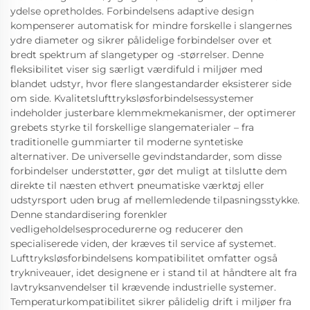
ydelse opretholdes. Forbindelsens adaptive design
kompenserer automatisk for mindre forskelle i slangernes
ydre diameter og sikrer pålidelige forbindelser over et
bredt spektrum af slangetyper og -størrelser. Denne
fleksibilitet viser sig særligt værdifuld i miljøer med
blandet udstyr, hvor flere slangestandarder eksisterer side
om side. Kvalitetslufttryksløsforbindelsessystemer
indeholder justerbare klemmekmekanismer, der optimerer
grebets styrke til forskellige slangematerialer – fra
traditionelle gummiarter til moderne syntetiske
alternativer. De universelle gevindstandarder, som disse
forbindelser understøtter, gør det muligt at tilslutte dem
direkte til næsten ethvert pneumatiske værktøj eller
udstyrsport uden brug af mellemledende tilpasningsstykke.
Denne standardisering forenkler
vedligeholdelsesprocedurerne og reducerer den
specialiserede viden, der kræves til service af systemet.
Lufttryksløsforbindelsens kompatibilitet omfatter også
trykniveauer, idet designene er i stand til at håndtere alt fra
lavtryksanvendelser til krævende industrielle systemer.
Temperaturkompatibilitet sikrer pålidelig drift i miljøer fra