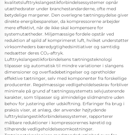
kvalitetslufttrykslangestikforbindelsessystemer opnår
utæthedsrater under branchestandarderne, ofte med
betydelige margener. Den overlegne tætningsydelse giver
direkte energibesparelser, da kompressorerne arbejder
mere effektivt, når de ikke skal kompensere for
systemutætheder. Miljømæssige fordele opstår ved
reduktion af spild af komprimeret luft, hvilket understøtter
virksomheders bæredygtighedsinitiativer og samtidig
nedsætter deres CO₂-aftryk.
Lufttrykslangestikforbindelsens tætningsteknologi
tilpasser sig automatisk til mindre variationer i slangens
dimensioner og overfladebetingelser og opretholder
effektive tætninger, selv med komponenter fra forskellige
producenter. Regelmæssige vedligeholdelseskrav forbliver
minimale på grund af tætningssystemets selvjusterende
karakter, som tilpasser sig almindelige slidmønstre uden
behov for justering eller udskiftning. Erfaringer fra brug i
praksis viser, at anlæg, der anvender højtydende
lufttrykslangestikforbindelsessystemer, rapporterer
målbare reduktioner i kompressorernes køretid og
tilhørende vedligeholdelsesomkostninger.