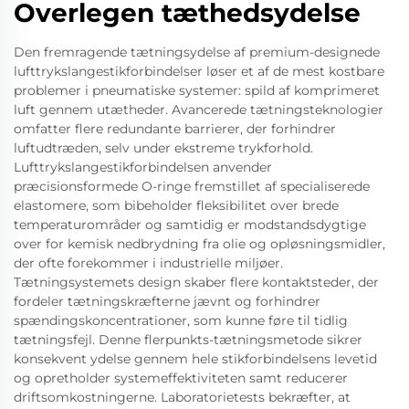
Overlegen tæthedsydelse
Den fremragende tætningsydelse af premium-designede
lufttrykslangestikforbindelser løser et af de mest kostbare
problemer i pneumatiske systemer: spild af komprimeret
luft gennem utætheder. Avancerede tætningsteknologier
omfatter flere redundante barrierer, der forhindrer
luftudtræden, selv under ekstreme trykforhold.
Lufttrykslangestikforbindelsen anvender
præcisionsformede O-ringe fremstillet af specialiserede
elastomere, som bibeholder fleksibilitet over brede
temperaturområder og samtidig er modstandsdygtige
over for kemisk nedbrydning fra olie og opløsningsmidler,
der ofte forekommer i industrielle miljøer.
Tætningsystemets design skaber flere kontaktsteder, der
fordeler tætningskræfterne jævnt og forhindrer
spændingskoncentrationer, som kunne føre til tidlig
tætningsfejl. Denne flerpunkts-tætningsmetode sikrer
konsekvent ydelse gennem hele stikforbindelsens levetid
og opretholder systemeffektiviteten samt reducerer
driftsomkostningerne. Laboratorietests bekræfter, at