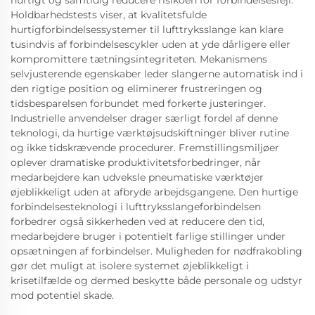
Holdbarhedstests viser, at kvalitetsfulde
hurtigforbindelsessystemer til lufttryksslange kan klare
tusindvis af forbindelsescykler uden at yde dårligere eller
kompromittere tætningsintegriteten. Mekanismens
selvjusterende egenskaber leder slangerne automatisk ind i
den rigtige position og eliminerer frustreringen og
tidsbesparelsen forbundet med forkerte justeringer.
Industrielle anvendelser drager særligt fordel af denne
teknologi, da hurtige værktøjsudskiftninger bliver rutine
og ikke tidskrævende procedurer. Fremstillingsmiljøer
oplever dramatiske produktivitetsforbedringer, når
medarbejdere kan udveksle pneumatiske værktøjer
øjeblikkeligt uden at afbryde arbejdsgangene. Den hurtige
forbindelsesteknologi i lufttryksslangeforbindelsen
forbedrer også sikkerheden ved at reducere den tid,
medarbejdere bruger i potentielt farlige stillinger under
opsætningen af forbindelser. Muligheden for nødfrakobling
gør det muligt at isolere systemet øjeblikkeligt i
krisetilfælde og dermed beskytte både personale og udstyr
mod potentiel skade.