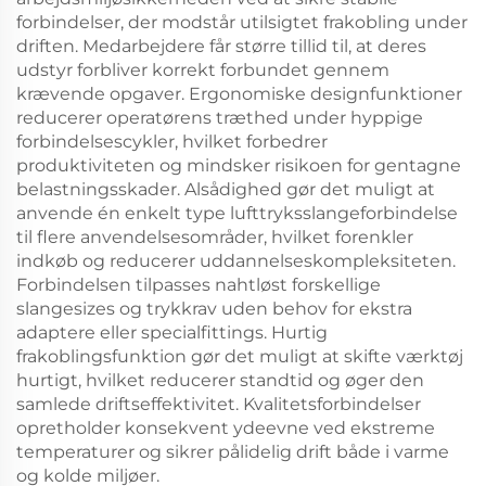
forbindelser, der modstår utilsigtet frakobling under
driften. Medarbejdere får større tillid til, at deres
udstyr forbliver korrekt forbundet gennem
krævende opgaver. Ergonomiske designfunktioner
reducerer operatørens træthed under hyppige
forbindelsescykler, hvilket forbedrer
produktiviteten og mindsker risikoen for gentagne
belastningsskader. Alsådighed gør det muligt at
anvende én enkelt type lufttryksslangeforbindelse
til flere anvendelsesområder, hvilket forenkler
indkøb og reducerer uddannelseskompleksiteten.
Forbindelsen tilpasses nahtløst forskellige
slangesizes og trykkrav uden behov for ekstra
adaptere eller specialfittings. Hurtig
frakoblingsfunktion gør det muligt at skifte værktøj
hurtigt, hvilket reducerer standtid og øger den
samlede driftseffektivitet. Kvalitetsforbindelser
opretholder konsekvent ydeevne ved ekstreme
temperaturer og sikrer pålidelig drift både i varme
og kolde miljøer.