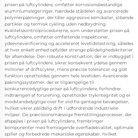
prisen på luftcylindere, omfatter korrosionsbestandige
aluminiumslegeringer, hærdede ståldelen og avancerede
polymerpakninger, der tåler aggressive kemikalier, slibende
partikler og termisk cykling uden nedbrydning.
Kvalitetskontrolprocedurerne, som understøtter prisen på
luftcylindere, omfatter omfattende inspektioner,
ydeevneverificering og accelereret levetidstestning, således
at hver enkelt enhed opfylder strenge pålidelighedskriterier
før afsendelse. Den robuste konstruktion, der er indbygget i
prisen på luftcylindere, sikrer konsekvent ydelse gennem
millioner af driftscykler, mens præcise tolerancer og glat
funktion opretholdes gennem hele levetiden. Avancerede
pakningssystemer, der er tilgængelige til
konkurrencedygtige priser på luftcylindere, forhindrer
indtrængen af forurening, opretholder trykintegritet og er
modstandsdygtige over for slid fra gentagne bevægelser,
hvilket sikrer pålidelig drift i udfordrende industrielle
miljøer. De præcisionsmæssige fremstillingsprocesser, der
afspejles i prisen på luftcylindere, frembringer
komponenter med fremragende overfladekvalitet, optimale
spiller og forbedrede mekaniske egenskaber, hvilket