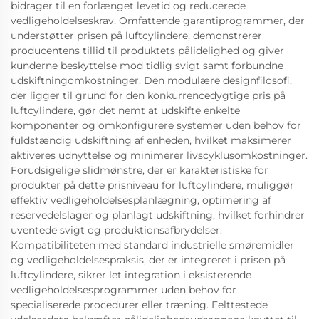
bidrager til en forlænget levetid og reducerede
vedligeholdelseskrav. Omfattende garantiprogrammer, der
understøtter prisen på luftcylindere, demonstrerer
producentens tillid til produktets pålidelighed og giver
kunderne beskyttelse mod tidlig svigt samt forbundne
udskiftningomkostninger. Den modulære designfilosofi,
der ligger til grund for den konkurrencedygtige pris på
luftcylindere, gør det nemt at udskifte enkelte
komponenter og omkonfigurere systemer uden behov for
fuldstændig udskiftning af enheden, hvilket maksimerer
aktiveres udnyttelse og minimerer livscyklusomkostninger.
Forudsigelige slidmønstre, der er karakteristiske for
produkter på dette prisniveau for luftcylindere, muliggør
effektiv vedligeholdelsesplanlægning, optimering af
reservedelslager og planlagt udskiftning, hvilket forhindrer
uventede svigt og produktionsafbrydelser.
Kompatibiliteten med standard industrielle smøremidler
og vedligeholdelsespraksis, der er integreret i prisen på
luftcylindere, sikrer let integration i eksisterende
vedligeholdelsesprogrammer uden behov for
specialiserede procedurer eller træning. Felttestede