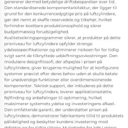
genererer dermed betydelige driftsbesparelser over tid.
Den standardiserede komponentarkitektur, der ligger til
grund for den konkurrencedygtige pris på luftcylindere,
gør det nemt at skaffe reservedele og tilbehør, hvilket
forhindrer kostbare produktionsophold og sikrer
budgetmæssig forudsigelighed.
Kvalitetssikringsprogrammer sikrer, at produkter på dette
prisniveau for luftcylindere opfylder strenge
ydelsesspecifikationer og eliminerer risikoen for for tidlig
svigt samt de tilknyttede udskiftningsovkostninger. Den
modulære designfilosofi, der afspejles i prisen på
luftcylindere, giver brugerne mulighed for at konfigurere
systemer præcist efter deres behov uden at skulle betale
for unødvendige funktioner eller overdimensionerede
komponenter. Teknisk support, der inkluderes på dette
prisniveau for luftcylindere, leverer applikationsstøtte,
fejlfinding og anbefalinger til optimering, hvilket
maksimerer systemets ydelse og investeringens afkast.
Den omfattende garanti, der understøtter prisen på
luftcylindere, demonstrerer fabrikantens tillid til produktets
pålidelighed og beskytter kundens investering mod
defekter og for tidlig slitage. Muligheder for køb i større