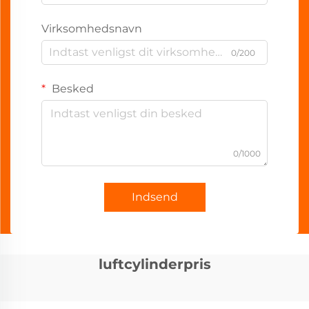
Virksomhedsnavn
0/200
Besked
0/1000
Indsend
luftcylinderpris