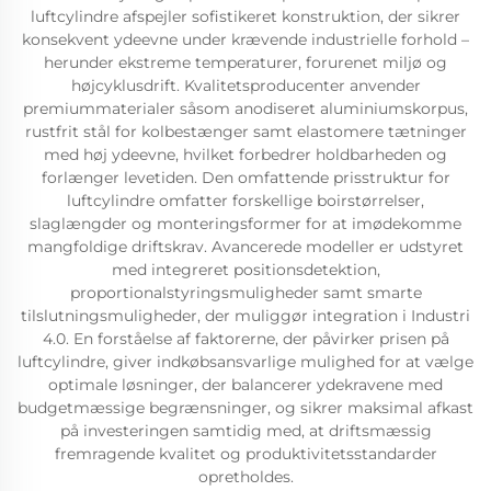
luftcylindre afspejler sofistikeret konstruktion, der sikrer
konsekvent ydeevne under krævende industrielle forhold –
herunder ekstreme temperaturer, forurenet miljø og
højcyklusdrift. Kvalitetsproducenter anvender
premiummaterialer såsom anodiseret aluminiumskorpus,
rustfrit stål for kolbestænger samt elastomere tætninger
med høj ydeevne, hvilket forbedrer holdbarheden og
forlænger levetiden. Den omfattende prisstruktur for
luftcylindre omfatter forskellige boirstørrelser,
slaglængder og monteringsformer for at imødekomme
mangfoldige driftskrav. Avancerede modeller er udstyret
med integreret positionsdetektion,
proportionalstyringsmuligheder samt smarte
tilslutningsmuligheder, der muliggør integration i Industri
4.0. En forståelse af faktorerne, der påvirker prisen på
luftcylindre, giver indkøbsansvarlige mulighed for at vælge
optimale løsninger, der balancerer ydekravene med
budgetmæssige begrænsninger, og sikrer maksimal afkast
på investeringen samtidig med, at driftsmæssig
fremragende kvalitet og produktivitetsstandarder
opretholdes.