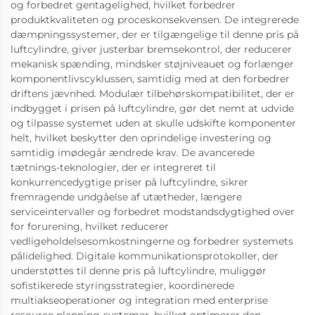
og forbedret gentagelighed, hvilket forbedrer
produktkvaliteten og proceskonsekvensen. De integrerede
dæmpningssystemer, der er tilgængelige til denne pris på
luftcylindre, giver justerbar bremsekontrol, der reducerer
mekanisk spænding, mindsker støjniveauet og forlænger
komponentlivscyklussen, samtidig med at den forbedrer
driftens jævnhed. Modulær tilbehørskompatibilitet, der er
indbygget i prisen på luftcylindre, gør det nemt at udvide
og tilpasse systemet uden at skulle udskifte komponenter
helt, hvilket beskytter den oprindelige investering og
samtidig imødegår ændrede krav. De avancerede
tætnings-teknologier, der er integreret til
konkurrencedygtige priser på luftcylindre, sikrer
fremragende undgåelse af utætheder, længere
serviceintervaller og forbedret modstandsdygtighed over
for forurening, hvilket reducerer
vedligeholdelsesomkostningerne og forbedrer systemets
pålidelighed. Digitale kommunikationsprotokoller, der
understøttes til denne pris på luftcylindre, muliggør
sofistikerede styringsstrategier, koordinerede
multiakseoperationer og integration med enterprise
resource planning-systemer, hvilket optimerer den