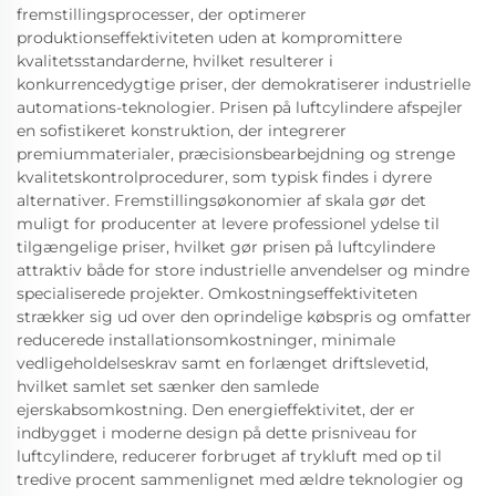
fremstillingsprocesser, der optimerer
produktionseffektiviteten uden at kompromittere
kvalitetsstandarderne, hvilket resulterer i
konkurrencedygtige priser, der demokratiserer industrielle
automations-teknologier. Prisen på luftcylindere afspejler
en sofistikeret konstruktion, der integrerer
premiummaterialer, præcisionsbearbejdning og strenge
kvalitetskontrolprocedurer, som typisk findes i dyrere
alternativer. Fremstillingsøkonomier af skala gør det
muligt for producenter at levere professionel ydelse til
tilgængelige priser, hvilket gør prisen på luftcylindere
attraktiv både for store industrielle anvendelser og mindre
specialiserede projekter. Omkostningseffektiviteten
strækker sig ud over den oprindelige købspris og omfatter
reducerede installationsomkostninger, minimale
vedligeholdelseskrav samt en forlænget driftslevetid,
hvilket samlet set sænker den samlede
ejerskabsomkostning. Den energieffektivitet, der er
indbygget i moderne design på dette prisniveau for
luftcylindere, reducerer forbruget af trykluft med op til
tredive procent sammenlignet med ældre teknologier og