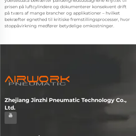
ydelsesdata bekræfter pålidelighedsudsagnene knyttet til
prisen på luftcylindere og dokumenterer konsekvent drift
på tværs af mange brancher og applikationer – hvilket
bekræfter egnethed til kritiske fremstillingsprocesser, hvor
stoppåvirkning medfører betydelige omkostninger.
Zhejiang Jinzhi Pneumatic Technology Co.,
Ltd.