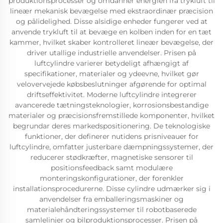
produktionsprocesser og omdanner energien fra trykluft til
lineær mekanisk bevægelse med ekstraordinær præcision
og pålidelighed. Disse alsidige enheder fungerer ved at
anvende trykluft til at bevæge en kolben inden for en tæt
kammer, hvilket skaber kontrolleret lineær bevægelse, der
driver utallige industrielle anvendelser. Prisen på
luftcylindre varierer betydeligt afhængigt af
specifikationer, materialer og ydeevne, hvilket gør
velovervejede købsbeslutninger afgørende for optimal
driftseffektivitet. Moderne luftcylindre integrerer
avancerede tætningsteknologier, korrosionsbestandige
materialer og præcisionsfremstillede komponenter, hvilket
begrundar deres markedspositionering. De teknologiske
funktioner, der definerer nutidens prisniveauer for
luftcylindre, omfatter justerbare dæmpningssystemer, der
reducerer stødkræfter, magnetiske sensorer til
positionsfeedback samt modulære
monteringskonfigurationer, der forenkler
installationsprocedurerne. Disse cylindre udmærker sig i
anvendelser fra emballeringsmaskiner og
materialehåndteringssystemer til robotbaserede
samlelinjer og bilproduktionsprocesser. Prisen på