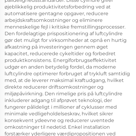
pålidelighedsstandarder. Disse cylindre giver
øjeblikkelig produktivitetsforbedring ved at
automatisere gentagne opgaver, reducere
arbejdskraftsomkostninger og eliminere
menneskelige fejl i kritiske fremstillingsprocesser.
Den fordelagtige prispositionering af luftcylindre
gør det muligt for virksomheder at opnå en hurtig
afkastning på investeringen gennem øget
kapacitet, reducerede cykeltider og forbedret
produktkonsistens. Energiforbrugseffektivitet
udgør en anden betydelig fordel, da moderne
luftcylindre optimerer forbruget af trykluft samtidig
med, at de leverer maksimal kraftudgang, hvilket
direkte reducerer driftsomkostninger og
miljøpåvirkning. Den rimelige pris på luftcylindre
inkluderer adgang til afprøvet teknologi, der
fungerer pålideligt i millioner af cyklusser med
minimale vedligeholdelseskrav, hvilket sikrer
konsekvent ydeevne og reducerer uventede
omkostninger til nedetid. Enkel installation
forstærker yderligere værdipropositionen ved