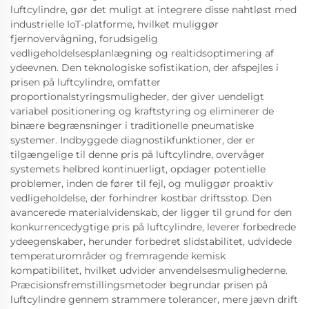
luftcylindre, gør det muligt at integrere disse nahtløst med
industrielle IoT-platforme, hvilket muliggør
fjernovervågning, forudsigelig
vedligeholdelsesplanlægning og realtidsoptimering af
ydeevnen. Den teknologiske sofistikation, der afspejles i
prisen på luftcylindre, omfatter
proportionalstyringsmuligheder, der giver uendeligt
variabel positionering og kraftstyring og eliminerer de
binære begrænsninger i traditionelle pneumatiske
systemer. Indbyggede diagnostikfunktioner, der er
tilgængelige til denne pris på luftcylindre, overvåger
systemets helbred kontinuerligt, opdager potentielle
problemer, inden de fører til fejl, og muliggør proaktiv
vedligeholdelse, der forhindrer kostbar driftsstop. Den
avancerede materialvidenskab, der ligger til grund for den
konkurrencedygtige pris på luftcylindre, leverer forbedrede
ydeegenskaber, herunder forbedret slidstabilitet, udvidede
temperaturområder og fremragende kemisk
kompatibilitet, hvilket udvider anvendelsesmulighederne.
Præcisionsfremstillingsmetoder begrundar prisen på
luftcylindre gennem strammere tolerancer, mere jævn drift